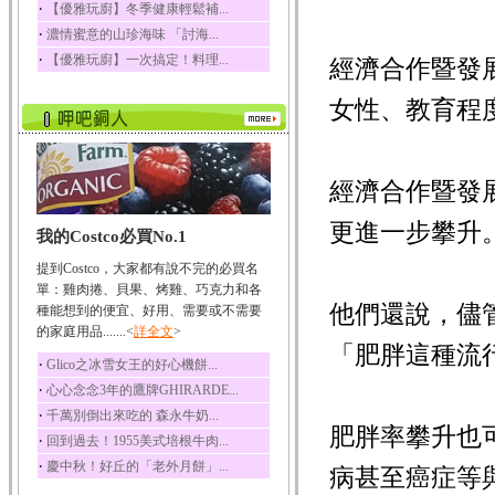
‧
【優雅玩廚】冬季健康輕鬆補...
‧
濃情蜜意的山珍海味 「討海...
‧
【優雅玩廚】一次搞定！料理...
經濟合作暨發
女性、教育程
經濟合作暨發
更進一步攀升
我的Costco必買No.1
提到Costco，大家都有說不完的必買名
單：雞肉捲、貝果、烤雞、巧克力和各
他們還說，儘
種能想到的便宜、好用、需要或不需要
的家庭用品.......<
詳全文
>
「肥胖這種流
‧
Glico之冰雪女王的好心機餅...
‧
心心念念3年的鷹牌GHIRARDE...
‧
千萬別倒出來吃的 森永牛奶...
肥胖率攀升也
‧
回到過去！1955美式培根牛肉...
‧
慶中秋！好丘的「老外月餅」...
病甚至癌症等