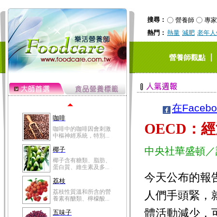
冬瓜營養價值高，鈉含
量極低是水腫病人的...
搜尋：
營養師
專家
豆豉
熱門：
熱量
減肥
老年人
豆豉裡頭含有營養的蛋
白質、脂肪、鈣、磷...
榛果
｜
營養師觀點
榛果裡所含的營養素有
蛋白質、脂肪、醣類...
迷迭香
迷迭香 裡頭含有咖啡
酸、迷迭香酸、植物...
在Faceb
咖啡
OECD：
咖啡中的咖啡因會刺激
中樞神經系統，特別...
中央社華盛頓／
椰子
椰子含有糖類、脂肪、
蛋白質、維生素及多...
今天公布的報
荔枝
荔枝性質溫和所含的營
人們手頭緊，
養素有醣類、檸檬酸...
體活動減少，
五味子