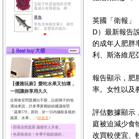
五味子性質溫熱所含營
養成分有揮發油、檸...
草魚
英國「衛報」（
草魚含有維生素A、維生
素C、及豐富的蛋白...
D）最新報告
的成年人肥胖
利、斯洛維尼
報告顯示，肥
【優雅玩廚】愛吃水果又怕壞，
率。女性以及
一招讓妳享用久久
近期食安問題層出不窮，以前陣子的地
溝油來說，許多專家都紛紛建議按照
評估數據顯示
「蔬果579」原則，於一日內攝取多樣的
蔬菜、水果.......<
詳全文
>
庭被迫減少食
‧
部落自然蔬菜 邀都市人共食...
改買較便宜、
‧
色香味俱全！冬季不能錯過的...