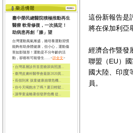
這份新報告是
臺中榮民總醫院積極推動再生
醫療 軟骨修復，一次搞定！
將在保加利亞
助病患再創「膝」望
台灣運動風氣漸盛，雖培養運動習慣
能夠有助身體健康，但小心，運動傷
經濟合作暨發
害如影隨形！運動是不分年齡的活
動，卻都有可能發生.......<
詳全文
>
聯盟（EU）
‧
台灣基層診所首度糖尿病照護...
國大陸、印度
‧
臺灣皮膚科醫學會最新2020異...
‧
長假到來 孩童健康崩壞危機...
員。
‧
你今天喝飽水了嗎？夏日輕鬆...
‧
讓學童遠離暑假發胖危機 從...