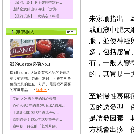
‧
【優雅玩廚】冬季健康輕鬆補...
榛果裡所含的營養素有
‧
濃情蜜意的山珍海味 「討海...
蛋白質、脂肪、醣類...
‧
【優雅玩廚】一次搞定！料理...
朱家瑜指出，
迷迭香
迷迭香 裡頭含有咖啡
或血液中肥大
酸、迷迭香酸、植物...
咖啡
脹，並使神經
咖啡中的咖啡因會刺激
中樞神經系統，特別...
多，包括感冒
椰子
有，一般人覺
我的Costco必買No.1
椰子含有糖類、脂肪、
蛋白質、維生素及多...
的，其實是一
提到Costco，大家都有說不完的必買名
荔枝
單：雞肉捲、貝果、烤雞、巧克力和各
荔枝性質溫和所含的營
種能想到的便宜、好用、需要或不需要
養素有醣類、檸檬酸...
的家庭用品.......<
詳全文
>
至於慢性蕁麻
五味子
‧
Glico之冰雪女王的好心機餅...
五味子性質溫熱所含營
‧
因的誘發型，
心心念念3年的鷹牌GHIRARDE...
養成分有揮發油、檸...
‧
千萬別倒出來吃的 森永牛奶...
草魚
是誘發因素，
‧
回到過去！1955美式培根牛肉...
草魚含有維生素A、維生
‧
慶中秋！好丘的「老外月餅」...
素C、及豐富的蛋白...
方就會出疹，