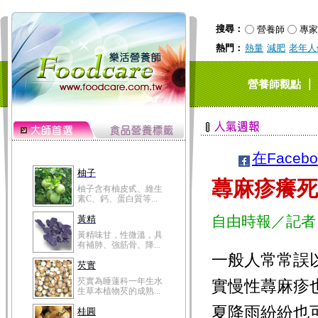
搜尋：
營養師
專家
熱門：
熱量
減肥
老年人
｜
營養師觀點
在Faceb
柚子
蕁麻疹癢死
柚子含有柚皮甙、維生
素C、鈣、蛋白質等...
自由時報／記者
黃精
黃精味甘，性微溫，具
有補肺、強筋骨、降...
一般人常常誤
芡實
芡實為睡蓮科一年生水
實慢性蕁麻疹
生草本植物芡的成熟...
夏降雨紛紛也
桂圓