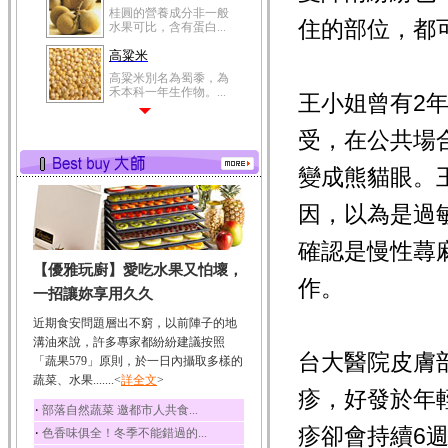
桂圓的營養成分非一般
住的部位，都
水果可比，含有蛋白...
高粱米
高粱米別名為蜀黍，為
禾本科一年生作物。...
王小姐曾有2
鯽魚
受，在公共場
鯽魚裡所含的營養成分
有蛋白質、脂肪、磷...
變成熊貓眼。
鮪魚
鮪魚肚肉中的不飽和脂
因，以為是過
肪酸內富含EPA和DH...
確認是慢性蕁
韭菜
【優雅玩廚】愛吃水果又怕壞，
韭菜所含的膳食纖維能
作。
幫助消化與通便；揮...
一招讓妳享用久久
冬瓜
近期食安問題層出不窮，以前陣子的地
冬瓜營養價值高，鈉含
溝油來說，許多專家都紛紛建議按照
量極低是水腫病人的...
台大醫院皮膚
「蔬果579」原則，於一日內攝取多樣的
蔬菜、水果.......<
豆豉
詳全文
>
疹，好發於年
豆豉裡頭含有營養的蛋
‧
部落自然蔬菜 邀都市人共食...
白質、脂肪、鈣、磷...
疹卻會持續6
‧
色香味俱全！冬季不能錯過的...
榛果