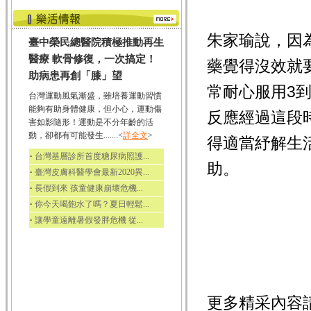
朱家瑜說，因
臺中榮民總醫院積極推動再生
醫療 軟骨修復，一次搞定！
藥覺得沒效就
助病患再創「膝」望
常耐心服用3
台灣運動風氣漸盛，雖培養運動習慣
能夠有助身體健康，但小心，運動傷
反應經過這段
害如影隨形！運動是不分年齡的活
動，卻都有可能發生.......<
詳全文
>
得適當紓解生
‧
台灣基層診所首度糖尿病照護...
助。
‧
臺灣皮膚科醫學會最新2020異...
‧
長假到來 孩童健康崩壞危機...
‧
你今天喝飽水了嗎？夏日輕鬆...
‧
讓學童遠離暑假發胖危機 從...
更多精采內容