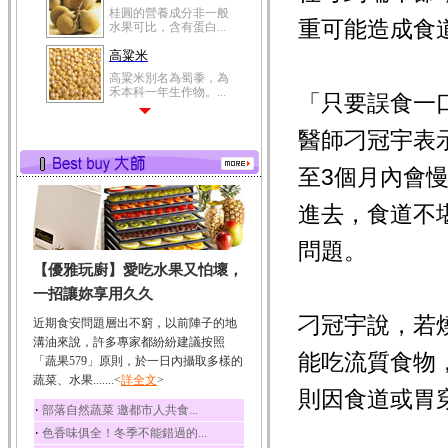
桂圓的營養成分非一般
重可能造成食
水果可比，含有蛋白...
高粱米
高粱米別名為蜀黍，為
禾本科一年生作物。...
「只要誤食一
鯽魚
醫師刁冠宇表
鯽魚裡所含的營養成分
有蛋白質、脂肪、磷...
至3個月內會
鮪魚
鮪魚肚肉中的不飽和脂
進去，食道不
肪酸內富含EPA和DH...
問題。
韭菜
【優雅玩廚】愛吃水果又怕壞，
韭菜所含的膳食纖維能
幫助消化與通便；揮...
一招讓妳享用久久
冬瓜
刁冠宇說，若
近期食安問題層出不窮，以前陣子的地
冬瓜營養價值高，鈉含
溝油來說，許多專家都紛紛建議按照
量極低是水腫病人的...
能吃流質食物
「蔬果579」原則，於一日內攝取多樣的
蔬菜、水果.......<
豆豉
詳全文
>
則因食道或胃
豆豉裡頭含有營養的蛋
‧
部落自然蔬菜 邀都市人共食...
白質、脂肪、鈣、磷...
‧
色香味俱全！冬季不能錯過的...
榛果