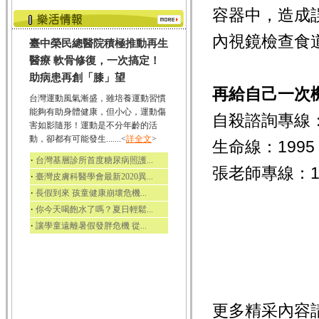
容器中，造成
內視鏡檢查食
臺中榮民總醫院積極推動再生
醫療 軟骨修復，一次搞定！
助病患再創「膝」望
再給自己一次
台灣運動風氣漸盛，雖培養運動習慣
能夠有助身體健康，但小心，運動傷
自殺諮詢專線：0
害如影隨形！運動是不分年齡的活
動，卻都有可能發生.......<
詳全文
>
生命線：1995
‧
台灣基層診所首度糖尿病照護...
張老師專線：1
‧
臺灣皮膚科醫學會最新2020異...
‧
長假到來 孩童健康崩壞危機...
‧
你今天喝飽水了嗎？夏日輕鬆...
‧
讓學童遠離暑假發胖危機 從...
更多精采內容