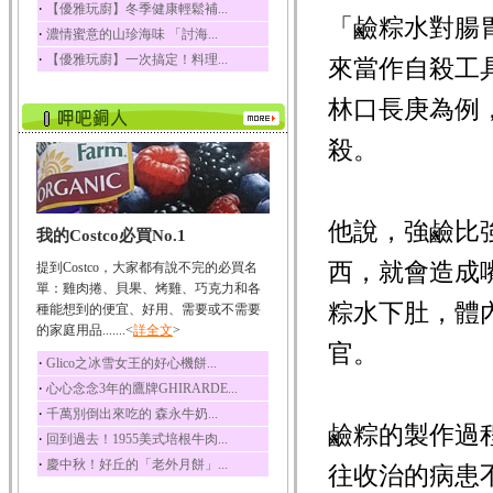
‧
【優雅玩廚】冬季健康輕鬆補...
「鹼粽水對腸
榛果裡所含的營養素有
‧
濃情蜜意的山珍海味 「討海...
蛋白質、脂肪、醣類...
‧
【優雅玩廚】一次搞定！料理...
來當作自殺工
迷迭香
迷迭香 裡頭含有咖啡
林口長庚為例
酸、迷迭香酸、植物...
咖啡
殺。
咖啡中的咖啡因會刺激
中樞神經系統，特別...
椰子
他說，強鹼比
我的Costco必買No.1
椰子含有糖類、脂肪、
蛋白質、維生素及多...
西，就會造成
提到Costco，大家都有說不完的必買名
荔枝
單：雞肉捲、貝果、烤雞、巧克力和各
粽水下肚，體
荔枝性質溫和所含的營
種能想到的便宜、好用、需要或不需要
養素有醣類、檸檬酸...
的家庭用品.......<
詳全文
>
官。
五味子
‧
Glico之冰雪女王的好心機餅...
五味子性質溫熱所含營
‧
心心念念3年的鷹牌GHIRARDE...
養成分有揮發油、檸...
‧
千萬別倒出來吃的 森永牛奶...
草魚
鹼粽的製作過
‧
回到過去！1955美式培根牛肉...
草魚含有維生素A、維生
‧
慶中秋！好丘的「老外月餅」...
素C、及豐富的蛋白...
往收治的病患