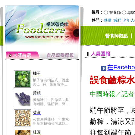
搜尋：
營養師
專家
熱門：
熱量
減肥
老年人
｜
營養師觀點
在Faceb
柚子
誤食鹼粽水
柚子含有柚皮甙、維生
素C、鈣、蛋白質等...
中國時報／記者
黃精
黃精味甘，性微溫，具
有補肺、強筋骨、降...
端午節將至，
芡實
芡實為睡蓮科一年生水
鹼粽，清涼又
生草本植物芡的成熟...
往每到端午節
桂圓