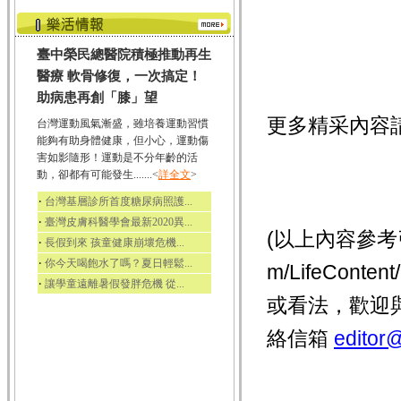
臺中榮民總醫院積極推動再生
醫療 軟骨修復，一次搞定！
助病患再創「膝」望
更多精采內容
台灣運動風氣漸盛，雖培養運動習慣
能夠有助身體健康，但小心，運動傷
害如影隨形！運動是不分年齡的活
動，卻都有可能發生.......<
詳全文
>
‧
台灣基層診所首度糖尿病照護...
‧
臺灣皮膚科醫學會最新2020異...
(以上內容參考引用 
‧
長假到來 孩童健康崩壞危機...
‧
你今天喝飽水了嗎？夏日輕鬆...
m/LifeCont
‧
讓學童遠離暑假發胖危機 從...
或看法，歡迎
絡信箱
editor