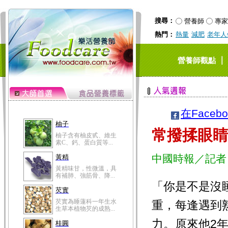
搜尋：
營養師
專家
熱門：
熱量
減肥
老年人
｜
營養師觀點
在Faceb
柚子
常撥揉眼睛
柚子含有柚皮甙、維生
素C、鈣、蛋白質等...
中國時報／記者
黃精
黃精味甘，性微溫，具
有補肺、強筋骨、降...
「你是不是沒
芡實
芡實為睡蓮科一年生水
重，每逢遇到
生草本植物芡的成熟...
力。原來他2
桂圓