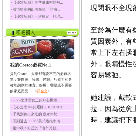
‧
【優雅玩廚】冬季健康輕鬆補...
現閉眼不全現
榛果裡所含的營養素有
‧
濃情蜜意的山珍海味 「討海...
蛋白質、脂肪、醣類...
‧
【優雅玩廚】一次搞定！料理...
迷迭香
迷迭香 裡頭含有咖啡
至於為什麼有
酸、迷迭香酸、植物...
咖啡
質因素外，有
咖啡中的咖啡因會刺激
中樞神經系統，特別...
常上下左右揉
椰子
外，眼睛慢性
我的Costco必買No.1
椰子含有糖類、脂肪、
蛋白質、維生素及多...
容易鬆弛。
提到Costco，大家都有說不完的必買名
荔枝
單：雞肉捲、貝果、烤雞、巧克力和各
荔枝性質溫和所含的營
種能想到的便宜、好用、需要或不需要
養素有醣類、檸檬酸...
的家庭用品.......<
詳全文
>
她建議，戴軟
五味子
‧
Glico之冰雪女王的好心機餅...
五味子性質溫熱所含營
‧
拉，因為從愈
心心念念3年的鷹牌GHIRARDE...
養成分有揮發油、檸...
‧
千萬別倒出來吃的 森永牛奶...
草魚
時，建議把下
‧
回到過去！1955美式培根牛肉...
草魚含有維生素A、維生
‧
慶中秋！好丘的「老外月餅」...
素C、及豐富的蛋白...