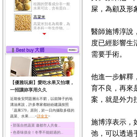
桂圓的營養成分非一般
屎，為顧及形
水果可比，含有蛋白...
高粱米
高粱米別名為蜀黍，為
禾本科一年生作物。...
醫師施博淳說
鯽魚
度已經影響生
鯽魚裡所含的營養成分
有蛋白質、脂肪、磷...
需要手術。
鮪魚
鮪魚肚肉中的不飽和脂
肪酸內富含EPA和DH...
他進一步解釋
韭菜
【優雅玩廚】愛吃水果又怕壞，
韭菜所含的膳食纖維能
育不良，再來
幫助消化與通便；揮...
一招讓妳享用久久
冬瓜
案，就是外力
近期食安問題層出不窮，以前陣子的地
冬瓜營養價值高，鈉含
溝油來說，許多專家都紛紛建議按照
量極低是水腫病人的...
「蔬果579」原則，於一日內攝取多樣的
蔬菜、水果.......<
豆豉
詳全文
>
施博淳表示，
豆豉裡頭含有營養的蛋
‧
部落自然蔬菜 邀都市人共食...
白質、脂肪、鈣、磷...
弛，可以透過
‧
色香味俱全！冬季不能錯過的...
榛果