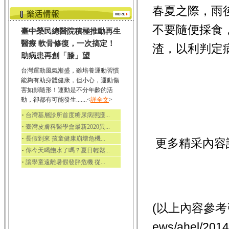
春夏之際，雨
不要隨便採食
臺中榮民總醫院積極推動再生
醫療 軟骨修復，一次搞定！
渣，以利判定
助病患再創「膝」望
台灣運動風氣漸盛，雖培養運動習慣
能夠有助身體健康，但小心，運動傷
害如影隨形！運動是不分年齡的活
動，卻都有可能發生.......<
詳全文
>
‧
台灣基層診所首度糖尿病照護...
‧
臺灣皮膚科醫學會最新2020異...
‧
長假到來 孩童健康崩壞危機...
更多精采內容
‧
你今天喝飽水了嗎？夏日輕鬆...
‧
讓學童遠離暑假發胖危機 從...
(以上內容參考引用
ews/ahel/