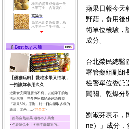
桂圓的營養成分非一般
蘋果日報今天
水果可比，含有蛋白...
高粱米
野菇，食用後
高粱米別名為蜀黍，為
禾本科一年生作物。...
術單位檢驗，
鯽魚
成分。
鯽魚裡所含的營養成分
有蛋白質、脂肪、磷...
鮪魚
鮪魚肚肉中的不飽和脂
台北榮民總醫
肪酸內富含EPA和DH...
署管藥組副組
韭菜
【優雅玩廚】愛吃水果又怕壞，
韭菜所含的膳食纖維能
檢警單位委託
幫助消化與通便；揮...
一招讓妳享用久久
冬瓜
闖關、乾燥分
近期食安問題層出不窮，以前陣子的地
冬瓜營養價值高，鈉含
溝油來說，許多專家都紛紛建議按照
量極低是水腫病人的...
「蔬果579」原則，於一日內攝取多樣的
蔬菜、水果.......<
豆豉
詳全文
>
劉淑芬表示，民
豆豉裡頭含有營養的蛋
‧
部落自然蔬菜 邀都市人共食...
白質、脂肪、鈣、磷...
ne）」成分
‧
色香味俱全！冬季不能錯過的...
榛果