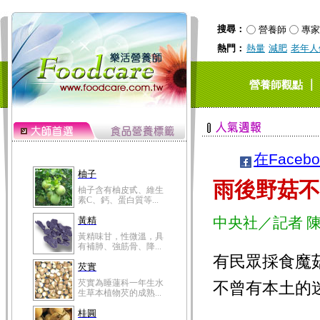
搜尋：
營養師
專家
熱門：
熱量
減肥
老年人
｜
營養師觀點
在Faceb
柚子
雨後野菇不
柚子含有柚皮甙、維生
素C、鈣、蛋白質等...
中央社／記者 
黃精
黃精味甘，性微溫，具
有補肺、強筋骨、降...
有民眾採食魔
芡實
芡實為睡蓮科一年生水
不曾有本土的
生草本植物芡的成熟...
桂圓