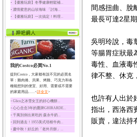
‧
【優雅玩廚】冬季健康輕鬆補...
間感扭曲、脫
榛果裡所含的營養素有
‧
濃情蜜意的山珍海味 「討海...
蛋白質、脂肪、醣類...
‧
【優雅玩廚】一次搞定！料理...
最長可達2星
迷迭香
迷迭香 裡頭含有咖啡
酸、迷迭香酸、植物...
咖啡
吳明玲說，毒
咖啡中的咖啡因會刺激
中樞神經系統，特別...
等腸胃症狀最
椰子
毒性、血液毒
我的Costco必買No.1
椰子含有糖類、脂肪、
蛋白質、維生素及多...
律不整、休克
提到Costco，大家都有說不完的必買名
荔枝
單：雞肉捲、貝果、烤雞、巧克力和各
荔枝性質溫和所含的營
種能想到的便宜、好用、需要或不需要
養素有醣類、檸檬酸...
的家庭用品.......<
詳全文
>
也許有人出於
五味子
‧
Glico之冰雪女王的好心機餅...
五味子性質溫熱所含營
‧
指出，西洛西
心心念念3年的鷹牌GHIRARDE...
養成分有揮發油、檸...
‧
千萬別倒出來吃的 森永牛奶...
草魚
販賣，違法持
‧
回到過去！1955美式培根牛肉...
草魚含有維生素A、維生
‧
慶中秋！好丘的「老外月餅」...
素C、及豐富的蛋白...