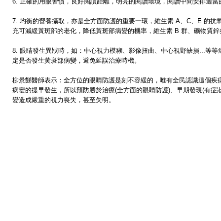
6. 正確的用眼習慣，良好閱讀距離，明亮的閱讀環境，閱讀中間安排適當
7. 均衡的營養攝取，亦是全方面防護的重要一環，維生素 A、C、E 的抗
充可減緩黃斑部的老化，降低黃斑部病變的機
率，維生素 B 群、礦物質
8. 眼睛發生異狀時，如：中心視力模糊、影像扭曲、中心視野缺損...等等
定是否發生黃斑部病變，避免延誤治療時機。
柳景豑醫師表示：全方位的眼睛防護是刻不容緩的，唯有全民認識這個疾
病變的提早發生，所以預防勝於治療(全方
面的眼睛防護)、早期發現(有症
變造成
嚴重的視力喪失，甚至失明。