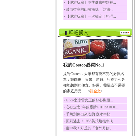
‧
【優雅玩廚】冬季健康輕鬆補...
榛果裡所含的營養素有
‧
濃情蜜意的山珍海味 「討海...
蛋白質、脂肪、醣類...
‧
【優雅玩廚】一次搞定！料理...
迷迭香
迷迭香 裡頭含有咖啡
酸、迷迭香酸、植物...
咖啡
咖啡中的咖啡因會刺激
中樞神經系統，特別...
椰子
我的Costco必買No.1
椰子含有糖類、脂肪、
蛋白質、維生素及多...
提到Costco，大家都有說不完的必買名
荔枝
單：雞肉捲、貝果、烤雞、巧克力和各
荔枝性質溫和所含的營
種能想到的便宜、好用、需要或不需要
養素有醣類、檸檬酸...
的家庭用品.......<
詳全文
>
五味子
‧
Glico之冰雪女王的好心機餅...
五味子性質溫熱所含營
‧
心心念念3年的鷹牌GHIRARDE...
養成分有揮發油、檸...
‧
千萬別倒出來吃的 森永牛奶...
草魚
‧
回到過去！1955美式培根牛肉...
草魚含有維生素A、維生
‧
慶中秋！好丘的「老外月餅」...
素C、及豐富的蛋白...