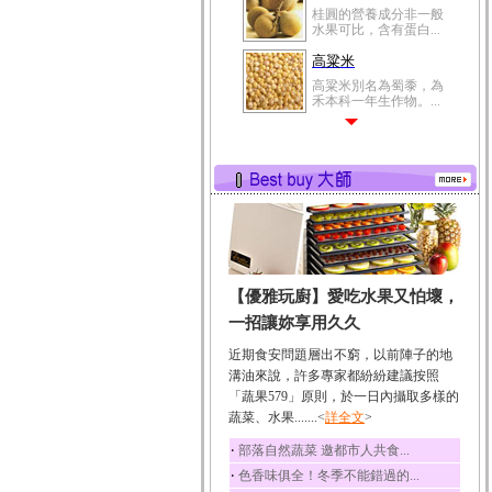
桂圓的營養成分非一般
水果可比，含有蛋白...
高粱米
高粱米別名為蜀黍，為
禾本科一年生作物。...
鯽魚
鯽魚裡所含的營養成分
有蛋白質、脂肪、磷...
鮪魚
鮪魚肚肉中的不飽和脂
肪酸內富含EPA和DH...
韭菜
【優雅玩廚】愛吃水果又怕壞，
韭菜所含的膳食纖維能
幫助消化與通便；揮...
一招讓妳享用久久
冬瓜
近期食安問題層出不窮，以前陣子的地
冬瓜營養價值高，鈉含
溝油來說，許多專家都紛紛建議按照
量極低是水腫病人的...
「蔬果579」原則，於一日內攝取多樣的
蔬菜、水果.......<
豆豉
詳全文
>
豆豉裡頭含有營養的蛋
‧
部落自然蔬菜 邀都市人共食...
白質、脂肪、鈣、磷...
‧
色香味俱全！冬季不能錯過的...
榛果