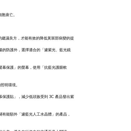
。
細胞衰
亡。
。
的建議良方，才能有效的降低
黃斑部病變的提
陽的防護外，選擇適合的
「濾紫光、藍光鏡
螢幕保護」
的螢幕，使用「抗藍光護眼軟
的照明環
境。
幕保護貼」，
減少低頭族受到 3C 產品發出紫
關有能額
外「濾藍光人工水晶體」的產品，