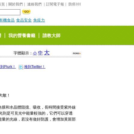
首頁
｜
關於我們
｜
連絡我們
｜
訂閱電子報
｜
防癌101
有機食品
食品安全
免疫力
｜
｜
譜
我的營養書籤
請教大師
大
中
字體顯示：
小
到Plurk！
推到Twitter！
大敵！
角膜
和水晶體阻擋、吸收，長時間接受紫外線
藍光則是可見光中能量較強的，它們可以穿透
能量的光線，若沒有做好防護，
會增加黃斑部