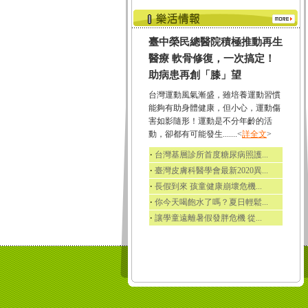
臺中榮民總醫院積極推動再生
醫療 軟骨修復，一次搞定！
助病患再創「膝」望
台灣運動風氣漸盛，雖培養運動習慣
能夠有助身體健康，但小心，運動傷
害如影隨形！運動是不分年齡的活
動，卻都有可能發生.......<
詳全文
>
‧
台灣基層診所首度糖尿病照護...
‧
臺灣皮膚科醫學會最新2020異...
‧
長假到來 孩童健康崩壞危機...
‧
你今天喝飽水了嗎？夏日輕鬆...
‧
讓學童遠離暑假發胖危機 從...