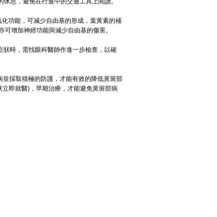
的休息，
避免在行進中的交通工具上閱讀。
氧化功能，
可減少自由基的形成，葉黃素的補
鋅亦可增加神經功能與減少自由基的傷害。
症狀時，
需找眼科醫師作進一步檢查，以確
病並
採取積極的防護，才能有效的降低黃斑部
狀立即就醫)，早期治療，才能避免黃斑部病