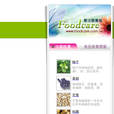
柚子
柚子含有柚皮甙、維生
素C、鈣、蛋白質等...
黃精
黃精味甘，性微溫，具
有補肺、強筋骨、降...
芡實
芡實為睡蓮科一年生水
生草本植物芡的成熟...
桂圓