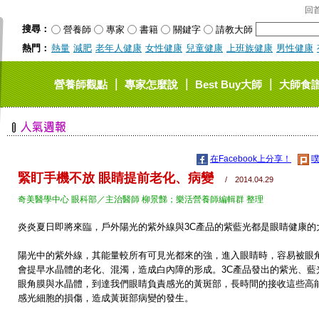
回
搜尋：
營養師
專家
書籍
關鍵字
請教大師
熱門：
熱量
減肥
老年人健康
女性健康
兒童健康
上班族健康
男性健康
｜
｜
｜
營養師觀點
專家怎麼說
Best Buy大師
大師食
在Facebook上分享！
噗
緊盯手機不放 眼睛提前老化、病變
/ 2014.04.29
奇美醫學中心 眼科部／主治醫師 柳景豑；樂活營養師編輯群 整理
炎炎夏日即將來臨，戶外陽光的紫外線與3C產品的紫藍光都是眼睛健康的
陽光中的紫外線，其能量較所有可見光都來的強，進入眼睛時，容易被眼
會提早水晶體的老化、混濁，造成白內障
的形成。3C產品發出的紫光、
眼角膜與水晶體，到
達我們眼睛負責感光的黃斑部，長時間的接收這些高
感光細胞的損傷，造成黃斑部病變的發生。