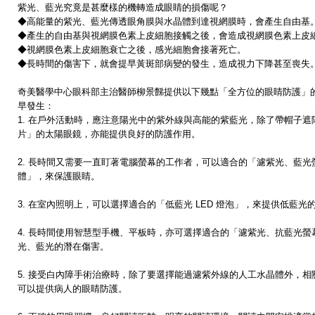
紫光、藍光究竟是甚麼樣的機轉造成眼睛的損傷呢？
◆高能量的紫光、藍光傳透眼角膜與水晶體到達視網膜時，會產生自由基
◆產生的自由基與視網膜色素上皮細胞接觸之後，會造成視網膜色素上皮
◆視網膜色素上皮細胞衰亡之後，感光細胞會接著死亡。
◆長時間的傷害下，就會提早黃斑部病變的發生，造成視力下降甚至喪失
奇美醫學中心眼科部主治醫師
柳景豑提供以下幾點「全方位的眼睛
防護」
早發生：
1. 在戶外活動時，應注意陽光中的
紫外線與高能的紫藍光，除了帶
帽子遮
片」的太陽眼
鏡，亦能提供良好的防護作用。
2. 長時間又需要一直盯著電腦螢幕的工作者，可以適合的「濾紫光、藍光
體」，來保護眼睛。
3. 在室內照明上，可以選擇適合的「低藍光 LED 燈泡」，來提供低藍光
4. 長時間使用智慧型手機、平板時，亦可選擇適合的「濾紫光、抗藍光螢
光、藍光的潛在傷害。
5. 接受白內障手術治療時，除了要選擇能過濾紫外線的人工水晶體外，相
可以提供病人的眼睛防護。