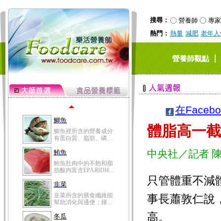
黃精味甘，性微溫，具
有補肺、強筋骨、降...
搜尋：
營養師
專家
芡實
熱門：
熱量
減肥
老年人
芡實為睡蓮科一年生水
生草本植物芡的成熟...
桂圓
｜
營養師觀點
桂圓的營養成分非一般
水果可比，含有蛋白...
高粱米
高粱米別名為蜀黍，為
禾本科一年生作物。...
在Faceb
鯽魚
體脂高一截
鯽魚裡所含的營養成分
有蛋白質、脂肪、磷...
中央社／記者 
鮪魚
鮪魚肚肉中的不飽和脂
肪酸內富含EPA和DH...
只管體重不減
韭菜
韭菜所含的膳食纖維能
事長蕭敦仁說
幫助消化與通便；揮...
高。
冬瓜