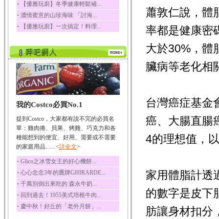
‧
【優雅玩廚】冬季健康輕鬆補...
蕭敦仁說，體脂
五味子性質溫熱所含營
‧
濃情蜜意的山珍海味 「討海...
養成分有揮發油、檸...
‧
【優雅玩廚】一次搞定！料理...
率都是健康密
草魚
草魚含有維生素A、維生
大於30%，
素C、及豐富的蛋白...
臟病等老化相
台灣癌症基金
我的Costco必買No.1
癌、大腸直腸癌
提到Costco，大家都有說不完的必買名
單：雞肉捲、貝果、烤雞、巧克力和各
4的理想值，
種能想到的便宜、好用、需要或不需要
的家庭用品.......<
詳全文
>
‧
Glico之冰雪女王的好心機餅...
‧
家用體脂計透
心心念念3年的鷹牌GHIRARDE...
‧
千萬別倒出來吃的 森永牛奶...
的數字是皮下
‧
回到過去！1955美式培根牛肉...
‧
慶中秋！好丘的「老外月餅」...
肪讓身材扣分