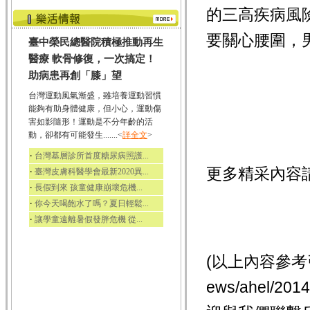
的三高疾病風
要關心腰圍，
臺中榮民總醫院積極推動再生
醫療 軟骨修復，一次搞定！
助病患再創「膝」望
台灣運動風氣漸盛，雖培養運動習慣
能夠有助身體健康，但小心，運動傷
害如影隨形！運動是不分年齡的活
動，卻都有可能發生.......<
詳全文
>
‧
台灣基層診所首度糖尿病照護...
更多精采內容
‧
臺灣皮膚科醫學會最新2020異...
‧
長假到來 孩童健康崩壞危機...
‧
你今天喝飽水了嗎？夏日輕鬆...
‧
讓學童遠離暑假發胖危機 從...
(以上內容參考
ews/ahel/201