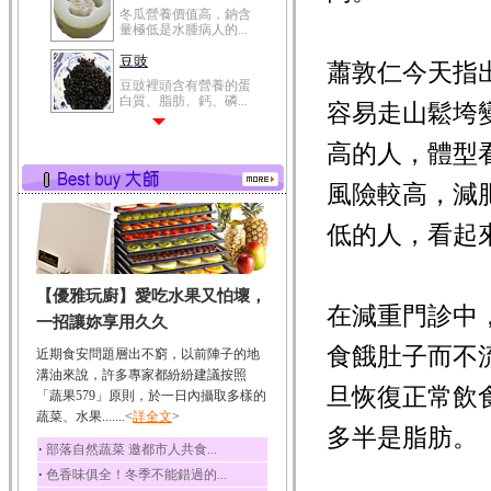
冬瓜營養價值高，鈉含
量極低是水腫病人的...
豆豉
蕭敦仁今天指
豆豉裡頭含有營養的蛋
白質、脂肪、鈣、磷...
容易走山鬆垮
榛果
高的人，體型
榛果裡所含的營養素有
蛋白質、脂肪、醣類...
風險較高，減
迷迭香
迷迭香 裡頭含有咖啡
低的人，看起
酸、迷迭香酸、植物...
咖啡
【優雅玩廚】愛吃水果又怕壞，
咖啡中的咖啡因會刺激
在減重門診中
中樞神經系統，特別...
一招讓妳享用久久
椰子
食餓肚子而不
近期食安問題層出不窮，以前陣子的地
椰子含有糖類、脂肪、
溝油來說，許多專家都紛紛建議按照
蛋白質、維生素及多...
旦恢復正常飲
「蔬果579」原則，於一日內攝取多樣的
蔬菜、水果.......<
荔枝
詳全文
>
多半是脂肪。
荔枝性質溫和所含的營
‧
部落自然蔬菜 邀都市人共食...
養素有醣類、檸檬酸...
‧
色香味俱全！冬季不能錯過的...
五味子