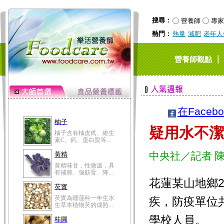
搜尋：
營養師
專家
熱門：
熱量
減肥
老年人
｜
營養師觀點
在Faceb
柚子
疑用水不潔
柚子含有柚皮甙、維生
素C、鈣、蛋白質等...
中央社／記者 
黃精
黃精味甘，性微溫，具
有補肺、強筋骨、降...
花蓮某山地鄉
芡實
芡實為睡蓮科一年生水
疾，防疫單位
生草本植物芡的成熟...
學校人員。
桂圓