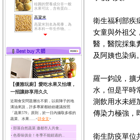
桂圓的營養成分非一般
水果可比，含有蛋白...
高粱米
衛生福利部疾
高粱米別名為蜀黍，為
禾本科一年生作物。...
女童與外祖父
鯽魚
醫，醫院採集
鯽魚裡所含的營養成分
有蛋白質、脂肪、磷...
及阿姨也染病
鮪魚
鮪魚肚肉中的不飽和脂
肪酸內富含EPA和DH...
羅一鈞說，擴
韭菜
【優雅玩廚】愛吃水果又怕壞，
韭菜所含的膳食纖維能
水，但是平時
幫助消化與通便；揮...
一招讓妳享用久久
冬瓜
測飲用水未經
近期食安問題層出不窮，以前陣子的地
冬瓜營養價值高，鈉含
溝油來說，許多專家都紛紛建議按照
量極低是水腫病人的...
傳染力極強，即
「蔬果579」原則，於一日內攝取多樣的
蔬菜、水果.......<
豆豉
詳全文
>
豆豉裡頭含有營養的蛋
‧
部落自然蔬菜 邀都市人共食...
白質、脂肪、鈣、磷...
衛生防疫單位
‧
色香味俱全！冬季不能錯過的...
榛果