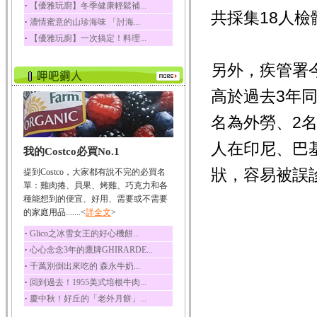
‧
【優雅玩廚】冬季健康輕鬆補...
共採集18人
榛果裡所含的營養素有
‧
濃情蜜意的山珍海味 「討海...
蛋白質、脂肪、醣類...
‧
【優雅玩廚】一次搞定！料理...
迷迭香
迷迭香 裡頭含有咖啡
另外，疾管署
酸、迷迭香酸、植物...
咖啡
高於過去3年
咖啡中的咖啡因會刺激
中樞神經系統，特別...
名為外勞、2
椰子
人在印尼、巴
我的Costco必買No.1
椰子含有糖類、脂肪、
蛋白質、維生素及多...
狀，容易被誤
提到Costco，大家都有說不完的必買名
荔枝
單：雞肉捲、貝果、烤雞、巧克力和各
荔枝性質溫和所含的營
種能想到的便宜、好用、需要或不需要
養素有醣類、檸檬酸...
的家庭用品.......<
詳全文
>
五味子
‧
Glico之冰雪女王的好心機餅...
五味子性質溫熱所含營
‧
心心念念3年的鷹牌GHIRARDE...
養成分有揮發油、檸...
‧
千萬別倒出來吃的 森永牛奶...
草魚
‧
回到過去！1955美式培根牛肉...
草魚含有維生素A、維生
‧
慶中秋！好丘的「老外月餅」...
素C、及豐富的蛋白...