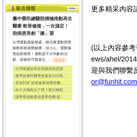
更多精采內容
臺中榮民總醫院積極推動再生
醫療 軟骨修復，一次搞定！
助病患再創「膝」望
台灣運動風氣漸盛，雖培養運動習慣
(以上內容參考
能夠有助身體健康，但小心，運動傷
害如影隨形！運動是不分年齡的活
ews/ahel/
動，卻都有可能發生.......<
詳全文
>
‧
迎與我們聯繫
台灣基層診所首度糖尿病照護...
‧
臺灣皮膚科醫學會最新2020異...
or@funhit.com
‧
長假到來 孩童健康崩壞危機...
‧
你今天喝飽水了嗎？夏日輕鬆...
‧
讓學童遠離暑假發胖危機 從...