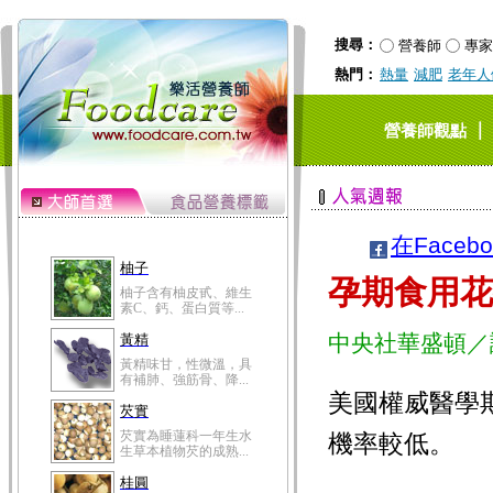
搜尋：
營養師
專家
熱門：
熱量
減肥
老年人
｜
營養師觀點
在Faceb
柚子
孕期食用花
柚子含有柚皮甙、維生
素C、鈣、蛋白質等...
中央社華盛頓／
黃精
黃精味甘，性微溫，具
有補肺、強筋骨、降...
美國權威醫學
芡實
芡實為睡蓮科一年生水
機率較低。
生草本植物芡的成熟...
桂圓