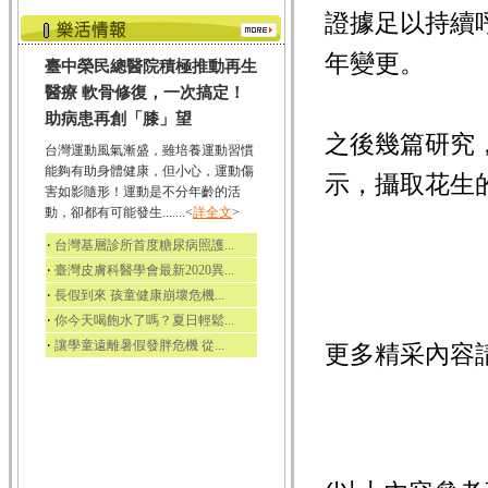
證據足以持續
年變更。
臺中榮民總醫院積極推動再生
醫療 軟骨修復，一次搞定！
助病患再創「膝」望
之後幾篇研究
台灣運動風氣漸盛，雖培養運動習慣
能夠有助身體健康，但小心，運動傷
示，攝取花生
害如影隨形！運動是不分年齡的活
動，卻都有可能發生.......<
詳全文
>
‧
台灣基層診所首度糖尿病照護...
‧
臺灣皮膚科醫學會最新2020異...
‧
長假到來 孩童健康崩壞危機...
‧
你今天喝飽水了嗎？夏日輕鬆...
‧
讓學童遠離暑假發胖危機 從...
更多精采內容