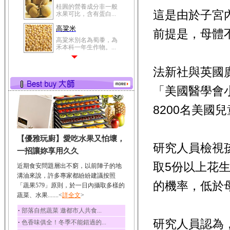
桂圓的營養成分非一般
這是由於子宮
水果可比，含有蛋白...
高粱米
前提是，母體
高粱米別名為蜀黍，為
禾本科一年生作物。...
鯽魚
法新社與英國廣
鯽魚裡所含的營養成分
有蛋白質、脂肪、磷...
「美國醫學會小兒
鮪魚
鮪魚肚肉中的不飽和脂
8200名美國
肪酸內富含EPA和DH...
韭菜
【優雅玩廚】愛吃水果又怕壞，
韭菜所含的膳食纖維能
研究人員檢視
幫助消化與通便；揮...
一招讓妳享用久久
冬瓜
取5份以上花
近期食安問題層出不窮，以前陣子的地
冬瓜營養價值高，鈉含
溝油來說，許多專家都紛紛建議按照
量極低是水腫病人的...
的機率，低於
「蔬果579」原則，於一日內攝取多樣的
蔬菜、水果.......<
豆豉
詳全文
>
豆豉裡頭含有營養的蛋
‧
部落自然蔬菜 邀都市人共食...
白質、脂肪、鈣、磷...
研究人員認為
‧
色香味俱全！冬季不能錯過的...
榛果