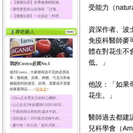
‧
【優雅玩廚】冬季健康輕鬆補...
受能力（natural
榛果裡所含的營養素有
‧
濃情蜜意的山珍海味 「討海...
蛋白質、脂肪、醣類...
‧
【優雅玩廚】一次搞定！料理...
迷迭香
迷迭香 裡頭含有咖啡
資深作者、波士頓兒
酸、迷迭香酸、植物...
咖啡
免疫科醫師麥可
咖啡中的咖啡因會刺激
中樞神經系統，特別...
體在對花生不
椰子
低。」
我的Costco必買No.1
椰子含有糖類、脂肪、
蛋白質、維生素及多...
提到Costco，大家都有說不完的必買名
荔枝
單：雞肉捲、貝果、烤雞、巧克力和各
他說：「如果
荔枝性質溫和所含的營
種能想到的便宜、好用、需要或不需要
養素有醣類、檸檬酸...
的家庭用品.......<
詳全文
>
花生。」
五味子
‧
Glico之冰雪女王的好心機餅...
五味子性質溫熱所含營
‧
心心念念3年的鷹牌GHIRARDE...
養成分有揮發油、檸...
‧
千萬別倒出來吃的 森永牛奶...
草魚
醫師過去都建
‧
回到過去！1955美式培根牛肉...
草魚含有維生素A、維生
‧
慶中秋！好丘的「老外月餅」...
素C、及豐富的蛋白...
兒科學會（Ameri