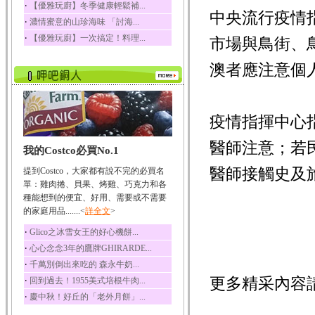
‧
【優雅玩廚】冬季健康輕鬆補...
中央流行疫情
榛果裡所含的營養素有
‧
濃情蜜意的山珍海味 「討海...
蛋白質、脂肪、醣類...
‧
【優雅玩廚】一次搞定！料理...
市場與鳥街、
迷迭香
迷迭香 裡頭含有咖啡
澳者應注意個
酸、迷迭香酸、植物...
咖啡
咖啡中的咖啡因會刺激
中樞神經系統，特別...
疫情指揮中心
椰子
醫師注意；若
我的Costco必買No.1
椰子含有糖類、脂肪、
蛋白質、維生素及多...
醫師接觸史及
提到Costco，大家都有說不完的必買名
荔枝
單：雞肉捲、貝果、烤雞、巧克力和各
荔枝性質溫和所含的營
種能想到的便宜、好用、需要或不需要
養素有醣類、檸檬酸...
的家庭用品.......<
詳全文
>
五味子
‧
Glico之冰雪女王的好心機餅...
五味子性質溫熱所含營
‧
心心念念3年的鷹牌GHIRARDE...
養成分有揮發油、檸...
‧
千萬別倒出來吃的 森永牛奶...
草魚
更多精采內容
‧
回到過去！1955美式培根牛肉...
草魚含有維生素A、維生
‧
慶中秋！好丘的「老外月餅」...
素C、及豐富的蛋白...