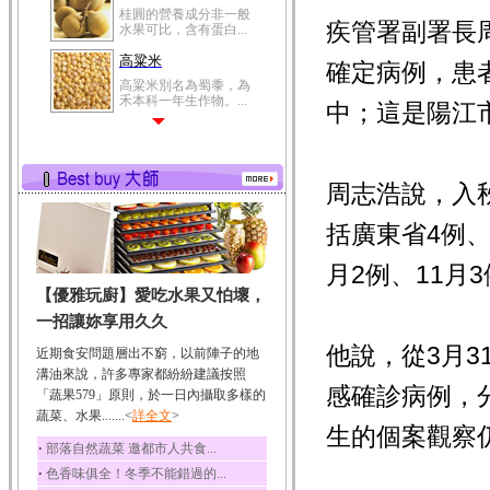
桂圓的營養成分非一般
疾管署副署長
水果可比，含有蛋白...
高粱米
確定病例，患
高粱米別名為蜀黍，為
禾本科一年生作物。...
中；這是陽江
鯽魚
鯽魚裡所含的營養成分
有蛋白質、脂肪、磷...
周志浩說，入秋
鮪魚
鮪魚肚肉中的不飽和脂
括廣東省4例、
肪酸內富含EPA和DH...
月2例、11月
韭菜
【優雅玩廚】愛吃水果又怕壞，
韭菜所含的膳食纖維能
幫助消化與通便；揮...
一招讓妳享用久久
冬瓜
他說，從3月3
近期食安問題層出不窮，以前陣子的地
冬瓜營養價值高，鈉含
溝油來說，許多專家都紛紛建議按照
量極低是水腫病人的...
感確診病例，分
「蔬果579」原則，於一日內攝取多樣的
蔬菜、水果.......<
豆豉
詳全文
>
生的個案觀察
豆豉裡頭含有營養的蛋
‧
部落自然蔬菜 邀都市人共食...
白質、脂肪、鈣、磷...
‧
色香味俱全！冬季不能錯過的...
榛果