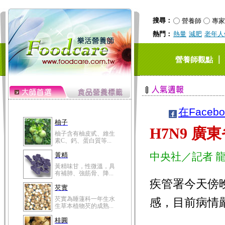
搜尋：
營養師
專家
熱門：
熱量
減肥
老年人
｜
營養師觀點
在Faceb
柚子
H7N9 廣
柚子含有柚皮甙、維生
素C、鈣、蛋白質等...
中央社／記者 
黃精
黃精味甘，性微溫，具
有補肺、強筋骨、降...
疾管署今天傍晚
芡實
芡實為睡蓮科一年生水
感，目前病情
生草本植物芡的成熟...
桂圓