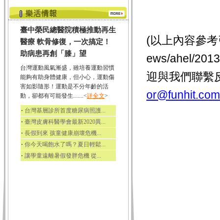
臺中榮民總醫院積極推動再生
(以上內容參考
醫療 軟骨修復，一次搞定！
助病患再創「膝」望
ews/ahel/
台灣運動風氣漸盛，雖培養運動習慣
迎與我們聯繫
能夠有助身體健康，但小心，運動傷
害如影隨形！運動是不分年齡的活
or@funhit.com
動，卻都有可能發生.......<
詳全文
>
‧
台灣基層診所首度糖尿病照護...
‧
臺灣皮膚科醫學會最新2020異...
‧
長假到來 孩童健康崩壞危機...
‧
你今天喝飽水了嗎？夏日輕鬆...
‧
讓學童遠離暑假發胖危機 從...