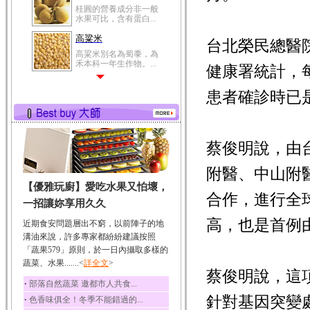
桂圓的營養成分非一般
水果可比，含有蛋白...
高粱米
台北榮民總醫
高粱米別名為蜀黍，為
禾本科一年生作物。...
健康署統計，每
鯽魚
患者確診時已是
鯽魚裡所含的營養成分
有蛋白質、脂肪、磷...
鮪魚
鮪魚肚肉中的不飽和脂
蔡俊明說，由
肪酸內富含EPA和DH...
附醫、中山附
韭菜
【優雅玩廚】愛吃水果又怕壞，
韭菜所含的膳食纖維能
合作，進行全
幫助消化與通便；揮...
一招讓妳享用久久
冬瓜
高，也是首例
近期食安問題層出不窮，以前陣子的地
冬瓜營養價值高，鈉含
溝油來說，許多專家都紛紛建議按照
量極低是水腫病人的...
「蔬果579」原則，於一日內攝取多樣的
蔬菜、水果.......<
豆豉
詳全文
>
蔡俊明說，這
豆豉裡頭含有營養的蛋
‧
部落自然蔬菜 邀都市人共食...
白質、脂肪、鈣、磷...
針對基因突變
‧
色香味俱全！冬季不能錯過的...
榛果