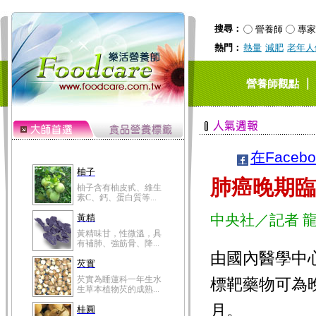
搜尋：
營養師
專家
熱門：
熱量
減肥
老年人
｜
營養師觀點
在Faceb
柚子
肺癌晚期臨
柚子含有柚皮甙、維生
素C、鈣、蛋白質等...
中央社／記者 
黃精
黃精味甘，性微溫，具
有補肺、強筋骨、降...
由國內醫學中
芡實
芡實為睡蓮科一年生水
標靶藥物可為
生草本植物芡的成熟...
月。
桂圓