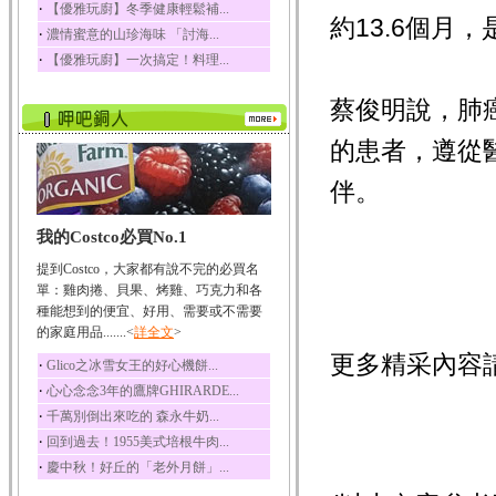
‧
【優雅玩廚】冬季健康輕鬆補...
約13.6個月
榛果裡所含的營養素有
‧
濃情蜜意的山珍海味 「討海...
蛋白質、脂肪、醣類...
‧
【優雅玩廚】一次搞定！料理...
迷迭香
迷迭香 裡頭含有咖啡
蔡俊明說，肺
酸、迷迭香酸、植物...
咖啡
的患者，遵從
咖啡中的咖啡因會刺激
中樞神經系統，特別...
伴。
椰子
我的Costco必買No.1
椰子含有糖類、脂肪、
蛋白質、維生素及多...
提到Costco，大家都有說不完的必買名
荔枝
單：雞肉捲、貝果、烤雞、巧克力和各
荔枝性質溫和所含的營
種能想到的便宜、好用、需要或不需要
養素有醣類、檸檬酸...
的家庭用品.......<
詳全文
>
五味子
更多精采內容
‧
Glico之冰雪女王的好心機餅...
五味子性質溫熱所含營
‧
心心念念3年的鷹牌GHIRARDE...
養成分有揮發油、檸...
‧
千萬別倒出來吃的 森永牛奶...
草魚
‧
回到過去！1955美式培根牛肉...
草魚含有維生素A、維生
‧
慶中秋！好丘的「老外月餅」...
素C、及豐富的蛋白...