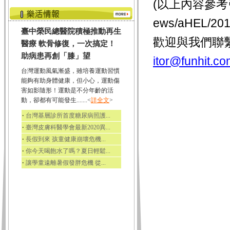
(以上內容參考
ews/aHEL/
臺中榮民總醫院積極推動再生
歡迎與我們聯
醫療 軟骨修復，一次搞定！
助病患再創「膝」望
itor@funhit.co
台灣運動風氣漸盛，雖培養運動習慣
能夠有助身體健康，但小心，運動傷
害如影隨形！運動是不分年齡的活
動，卻都有可能發生.......<
詳全文
>
‧
台灣基層診所首度糖尿病照護...
‧
臺灣皮膚科醫學會最新2020異...
‧
長假到來 孩童健康崩壞危機...
‧
你今天喝飽水了嗎？夏日輕鬆...
‧
讓學童遠離暑假發胖危機 從...