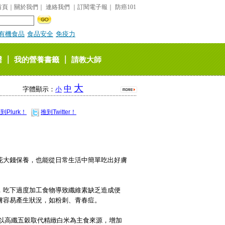
首頁
｜
關於我們
｜
連絡我們
｜
訂閱電子報
｜
防癌101
有機食品
食品安全
免疫力
｜
｜
譜
我的營養書籤
請教大師
大
中
字體顯示：
小
到Plurk！
推到Twitter！
花大錢保養，也能從日常生活中簡單吃出好膚
，吃下過度加工食物導致纖維素缺乏造成便
膚容易產生狀況，如粉刺、青春痘。
，以高纖五穀取代精緻白米為主食來源，增加