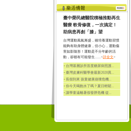
臺中榮民總醫院積極推動再生
醫療 軟骨修復，一次搞定！
助病患再創「膝」望
台灣運動風氣漸盛，雖培養運動習慣
能夠有助身體健康，但小心，運動傷
害如影隨形！運動是不分年齡的活
動，卻都有可能發生.......<
詳全文
>
‧
台灣基層診所首度糖尿病照護...
‧
臺灣皮膚科醫學會最新2020異...
‧
長假到來 孩童健康崩壞危機...
‧
你今天喝飽水了嗎？夏日輕鬆...
‧
讓學童遠離暑假發胖危機 從...