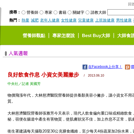
回
搜尋：
營養師
專家
書籍
關鍵字
請教大師
熱門：
熱量
減肥
老年人健康
女性健康
兒童健康
上班族健康
男性健康
｜
｜
｜
營養師觀點
專家怎麼說
Best Buy大師
大師食
在Facebook上分享！
噗
良好飲食作息 小資女美麗撇步
/ 2013.06.10
中央社／記者 黃國芳
物價飛漲年代，大林慈濟醫院營養師提供養顏美容小撇步，讓小資女不用
質。
大林慈濟醫院營養師張雅芳今天表示，現代人飲食偏向重口味或精緻飲食
秘，宿便在腸道中產生有害物質，使肌膚狀況不佳，加上作息不正常，肌
衛生署建議每天攝取20至30公克膳食纖維，至少每天4份蔬菜加2份水果