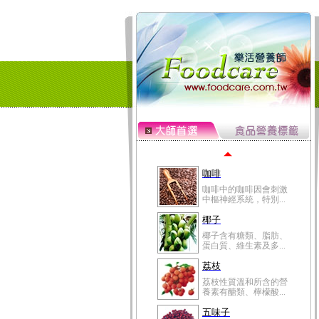
冬瓜營養價值高，鈉含
量極低是水腫病人的...
豆豉
豆豉裡頭含有營養的蛋
白質、脂肪、鈣、磷...
榛果
榛果裡所含的營養素有
蛋白質、脂肪、醣類...
迷迭香
迷迭香 裡頭含有咖啡
酸、迷迭香酸、植物...
咖啡
咖啡中的咖啡因會刺激
中樞神經系統，特別...
椰子
椰子含有糖類、脂肪、
蛋白質、維生素及多...
荔枝
荔枝性質溫和所含的營
養素有醣類、檸檬酸...
五味子