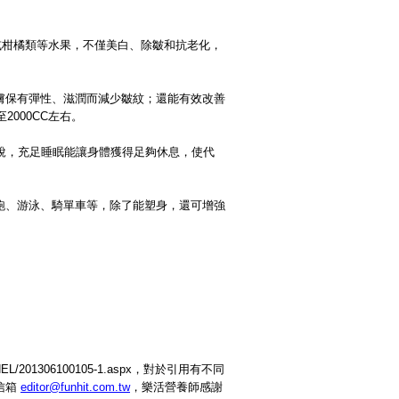
。
或柑橘類等水果，不僅美白、除皺和抗老化，
膚保有彈性、滋潤而減少皺紋；還能有效改善
000CC左右。
說，充足睡眠能讓身體獲得足夠休息，使代
跑、游泳、騎單車等，除了能塑身，還可增強
s/aHEL/201306100105-1.aspx，對於引用有不同
信箱
editor@funhit.com.tw
，樂活營養師感謝