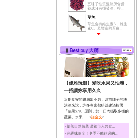
五味子性質溫熱所含營
養成分有揮發油、檸...
草魚
草魚含有維生素A、維生
素C、及豐富的蛋白...
【優雅玩廚】愛吃水果又怕壞，
一招讓妳享用久久
近期食安問題層出不窮，以前陣子的地
溝油來說，許多專家都紛紛建議按照
「蔬果579」原則，於一日內攝取多樣的
蔬菜、水果.......<
詳全文
>
‧
部落自然蔬菜 邀都市人共食...
‧
色香味俱全！冬季不能錯過的...