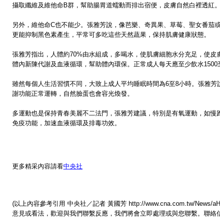
攝取纖維及維他命B群，幫助腸胃道蠕動而排出宿便，皮膚自然白裡透紅
另外，維他命C也不能少。張雅芳說，像芭樂、奇異果、草莓、聖女番茄
更能抑制黑色素產生，平常可多吃這些天然蔬果，保持肌膚健康狀態。
張雅芳指出，人體約70%由水組成，多喝水，使肌膚細胞水分充足，使皮
體內新陳代謝及血液循環，幫助體內環保。正常成人每天應至少飲水1500至2
雖然每個人生活習慣不同，大致上成人平均睡眠時間為6至8小時。張雅芳
謝功能正常運轉，自然臉蛋也會容光煥發。
多運動也是保持青春美麗不二法門，張雅芳建議，特別是有氧運動，如慢
免疫功能，加速血液循環及排毒功效。
更多精采內容請看
中央社
(以上內容參考引用 中央社／記者 黃國芳
http://www.cna.com.tw/New
意見或看法，歡迎與我們聯繫反應，我們將會立即處理或與您聯繫。聯絡