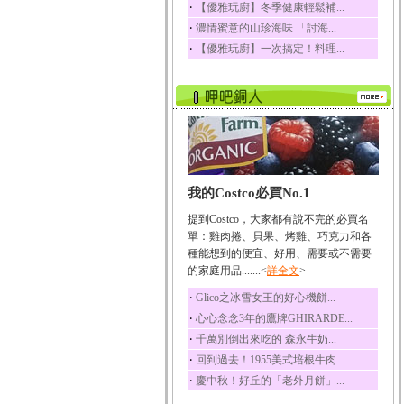
‧
【優雅玩廚】冬季健康輕鬆補...
‧
濃情蜜意的山珍海味 「討海...
‧
【優雅玩廚】一次搞定！料理...
我的Costco必買No.1
提到Costco，大家都有說不完的必買名
單：雞肉捲、貝果、烤雞、巧克力和各
種能想到的便宜、好用、需要或不需要
的家庭用品.......<
詳全文
>
‧
Glico之冰雪女王的好心機餅...
‧
心心念念3年的鷹牌GHIRARDE...
‧
千萬別倒出來吃的 森永牛奶...
‧
回到過去！1955美式培根牛肉...
‧
慶中秋！好丘的「老外月餅」...