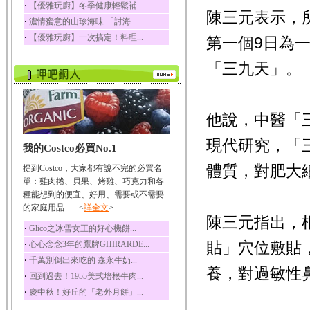
‧
【優雅玩廚】冬季健康輕鬆補...
陳三元表示，
榛果裡所含的營養素有
‧
濃情蜜意的山珍海味 「討海...
蛋白質、脂肪、醣類...
‧
【優雅玩廚】一次搞定！料理...
第一個9日為
迷迭香
迷迭香 裡頭含有咖啡
「三九天」。
酸、迷迭香酸、植物...
咖啡
咖啡中的咖啡因會刺激
中樞神經系統，特別...
他說，中醫「
椰子
現代研究，「
我的Costco必買No.1
椰子含有糖類、脂肪、
蛋白質、維生素及多...
體質，對肥大
提到Costco，大家都有說不完的必買名
荔枝
單：雞肉捲、貝果、烤雞、巧克力和各
荔枝性質溫和所含的營
種能想到的便宜、好用、需要或不需要
養素有醣類、檸檬酸...
的家庭用品.......<
詳全文
>
陳三元指出，
五味子
‧
Glico之冰雪女王的好心機餅...
五味子性質溫熱所含營
‧
貼」穴位敷貼
心心念念3年的鷹牌GHIRARDE...
養成分有揮發油、檸...
‧
千萬別倒出來吃的 森永牛奶...
草魚
養，對過敏性
‧
回到過去！1955美式培根牛肉...
草魚含有維生素A、維生
‧
慶中秋！好丘的「老外月餅」...
素C、及豐富的蛋白...