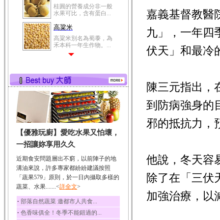
桂圓的營養成分非一般
嘉義基督教醫
水果可比，含有蛋白...
高粱米
九」，一年四
高粱米別名為蜀黍，為
禾本科一年生作物。...
伏天」和最冷
鯽魚
鯽魚裡所含的營養成分
有蛋白質、脂肪、磷...
陳三元指出，
鮪魚
鮪魚肚肉中的不飽和脂
到防病強身的
肪酸內富含EPA和DH...
邪的抵抗力，
韭菜
【優雅玩廚】愛吃水果又怕壞，
韭菜所含的膳食纖維能
幫助消化與通便；揮...
一招讓妳享用久久
冬瓜
他說，冬天容
近期食安問題層出不窮，以前陣子的地
冬瓜營養價值高，鈉含
溝油來說，許多專家都紛紛建議按照
量極低是水腫病人的...
除了在「三伏
「蔬果579」原則，於一日內攝取多樣的
蔬菜、水果.......<
豆豉
詳全文
>
加強治療，以
豆豉裡頭含有營養的蛋
‧
部落自然蔬菜 邀都市人共食...
白質、脂肪、鈣、磷...
‧
色香味俱全！冬季不能錯過的...
榛果