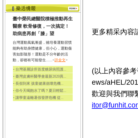
臺中榮民總醫院積極推動再生
醫療 軟骨修復，一次搞定！
更多精采內容
助病患再創「膝」望
台灣運動風氣漸盛，雖培養運動習慣
能夠有助身體健康，但小心，運動傷
害如影隨形！運動是不分年齡的活
動，卻都有可能發生.......<
詳全文
>
‧
(以上內容參考引用
台灣基層診所首度糖尿病照護...
‧
臺灣皮膚科醫學會最新2020異...
ews/aHEL/
‧
長假到來 孩童健康崩壞危機...
‧
你今天喝飽水了嗎？夏日輕鬆...
歡迎與我們聯
‧
讓學童遠離暑假發胖危機 從...
itor@funhit.co