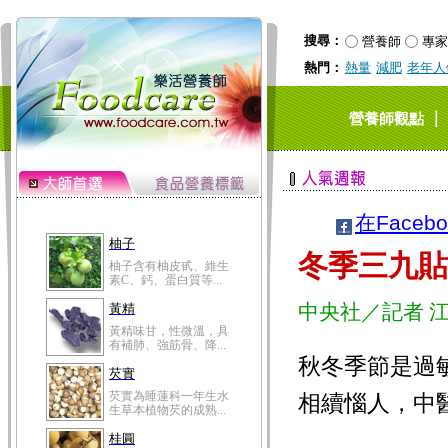
搜尋：
營養師
專家
熱門：
熱量
減肥
老年人
｜
營養師觀點
在Faceb
柚子
冬季三九貼
柚子含有柚皮甙、維生
素C、鈣、蛋白質等...
中央社／記者 
黃精
黃精味甘，性微溫，具
有補肺、強筋骨、降...
秋冬季節是過
芡實
芡實為睡蓮科一年生水
相續惱人，中
生草本植物芡的成熟...
桂圓