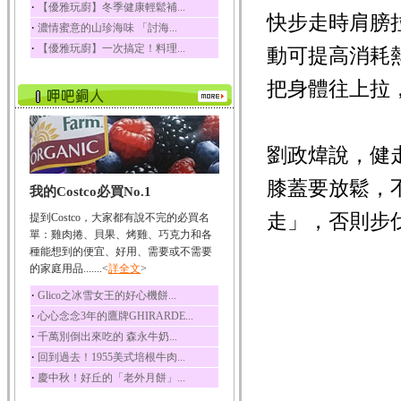
‧
【優雅玩廚】冬季健康輕鬆補...
快步走時肩膀
榛果裡所含的營養素有
‧
濃情蜜意的山珍海味 「討海...
蛋白質、脂肪、醣類...
‧
【優雅玩廚】一次搞定！料理...
動可提高消耗
迷迭香
迷迭香 裡頭含有咖啡
把身體往上拉
酸、迷迭香酸、植物...
咖啡
咖啡中的咖啡因會刺激
中樞神經系統，特別...
劉政煒說，健
椰子
膝蓋要放鬆，
我的Costco必買No.1
椰子含有糖類、脂肪、
蛋白質、維生素及多...
走」，否則步
提到Costco，大家都有說不完的必買名
荔枝
單：雞肉捲、貝果、烤雞、巧克力和各
荔枝性質溫和所含的營
種能想到的便宜、好用、需要或不需要
養素有醣類、檸檬酸...
的家庭用品.......<
詳全文
>
五味子
‧
Glico之冰雪女王的好心機餅...
五味子性質溫熱所含營
‧
心心念念3年的鷹牌GHIRARDE...
養成分有揮發油、檸...
‧
千萬別倒出來吃的 森永牛奶...
草魚
‧
回到過去！1955美式培根牛肉...
草魚含有維生素A、維生
‧
慶中秋！好丘的「老外月餅」...
素C、及豐富的蛋白...