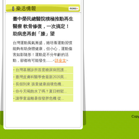
臺中榮民總醫院積極推動再生
醫療 軟骨修復，一次搞定！
助病患再創「膝」望
台灣運動風氣漸盛，雖培養運動習慣
能夠有助身體健康，但小心，運動傷
害如影隨形！運動是不分年齡的活
動，卻都有可能發生.......<
詳全文
>
‧
台灣基層診所首度糖尿病照護...
‧
臺灣皮膚科醫學會最新2020異...
‧
長假到來 孩童健康崩壞危機...
‧
你今天喝飽水了嗎？夏日輕鬆...
‧
讓學童遠離暑假發胖危機 從...
Copy