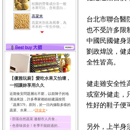
桂圓的營養成分非一般
水果可比，含有蛋白...
高粱米
台北市聯合醫
高粱米別名為蜀黍，為
禾本科一年生作物。...
也不受許多限
鯽魚
中國民國健身
鯽魚裡所含的營養成分
有蛋白質、脂肪、磷...
劉政煒說，健
鮪魚
鮪魚肚肉中的不飽和脂
全性皆高。
肪酸內富含EPA和DH...
韭菜
【優雅玩廚】愛吃水果又怕壞，
韭菜所含的膳食纖維能
健走雖安全性
幫助消化與通便；揮...
一招讓妳享用久久
冬瓜
或室外健走，
近期食安問題層出不窮，以前陣子的地
冬瓜營養價值高，鈉含
溝油來說，許多專家都紛紛建議按照
量極低是水腫病人的...
性好的鞋子便
「蔬果579」原則，於一日內攝取多樣的
蔬菜、水果.......<
豆豉
詳全文
>
豆豉裡頭含有營養的蛋
‧
部落自然蔬菜 邀都市人共食...
白質、脂肪、鈣、磷...
另外，上半身
‧
色香味俱全！冬季不能錯過的...
榛果