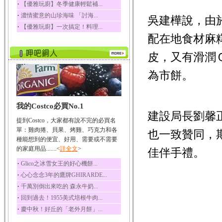
‧
【優雅玩廚】冬季健康輕鬆補...
榛果裡所含的營養素有
‧
濃情蜜意的山珍海味 「討海...
蛋白質、脂肪、醣類...
吳建樺說，由
‧
【優雅玩廚】一次搞定！料理...
迷迭香
配在地食材麻
迷迭香 裡頭含有咖啡
酸、迷迭香酸、植物...
皮，又有滑潤
咖啡
為市餅。
咖啡中的咖啡因會刺激
中樞神經系統，特別...
椰子
我的Costco必買No.1
椰子含有糖類、脂肪、
建設局長劉馨
蛋白質、維生素及多...
提到Costco，大家都有說不完的必買名
荔枝
單：雞肉捲、貝果、烤雞、巧克力和各
也一致贊同，
荔枝性質溫和所含的營
種能想到的便宜、好用、需要或不需要
養素有醣類、檸檬酸...
的家庭用品.......<
詳全文
>
佳伴手禮。
五味子
‧
Glico之冰雪女王的好心機餅...
五味子性質溫熱所含營
‧
心心念念3年的鷹牌GHIRARDE...
養成分有揮發油、檸...
‧
千萬別倒出來吃的 森永牛奶...
草魚
‧
回到過去！1955美式培根牛肉...
草魚含有維生素A、維生
‧
慶中秋！好丘的「老外月餅」...
素C、及豐富的蛋白...