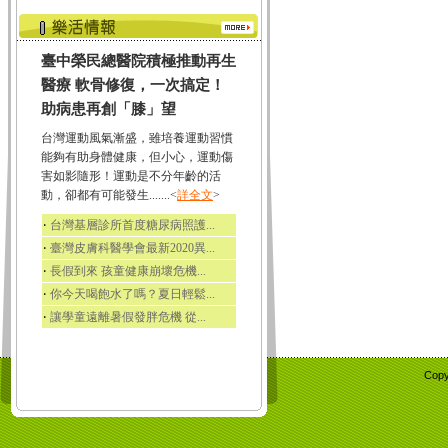
臺中榮民總醫院積極推動再生
醫療 軟骨修復，一次搞定！
助病患再創「膝」望
台灣運動風氣漸盛，雖培養運動習慣
能夠有助身體健康，但小心，運動傷
害如影隨形！運動是不分年齡的活
動，卻都有可能發生.......<
詳全文
>
‧
台灣基層診所首度糖尿病照護...
‧
臺灣皮膚科醫學會最新2020異...
‧
長假到來 孩童健康崩壞危機...
‧
你今天喝飽水了嗎？夏日輕鬆...
‧
讓學童遠離暑假發胖危機 從...
Copy