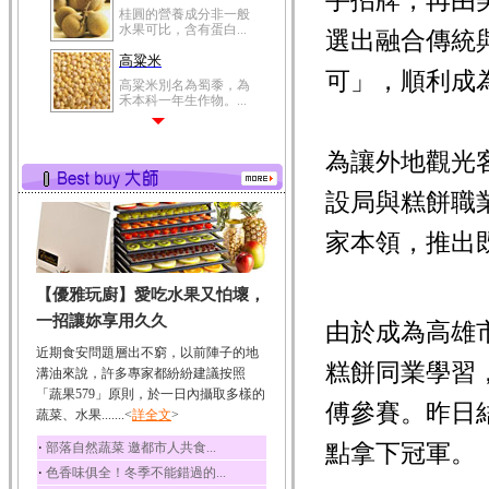
手招牌，再由
桂圓的營養成分非一般
水果可比，含有蛋白...
選出融合傳統
高粱米
可」，順利成
高粱米別名為蜀黍，為
禾本科一年生作物。...
鯽魚
為讓外地觀光
鯽魚裡所含的營養成分
有蛋白質、脂肪、磷...
設局與糕餅職
鮪魚
鮪魚肚肉中的不飽和脂
家本領，推出
肪酸內富含EPA和DH...
韭菜
【優雅玩廚】愛吃水果又怕壞，
韭菜所含的膳食纖維能
幫助消化與通便；揮...
一招讓妳享用久久
由於成為高雄
冬瓜
近期食安問題層出不窮，以前陣子的地
糕餅同業學習
冬瓜營養價值高，鈉含
溝油來說，許多專家都紛紛建議按照
量極低是水腫病人的...
「蔬果579」原則，於一日內攝取多樣的
傅參賽。昨日
蔬菜、水果.......<
豆豉
詳全文
>
豆豉裡頭含有營養的蛋
‧
點拿下冠軍。
部落自然蔬菜 邀都市人共食...
白質、脂肪、鈣、磷...
‧
色香味俱全！冬季不能錯過的...
榛果