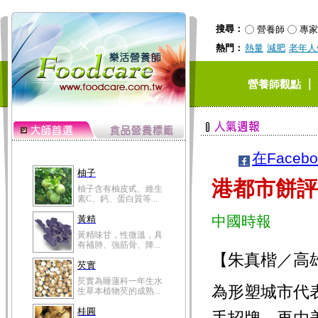
搜尋：
營養師
專家
熱門：
熱量
減肥
老年人
｜
營養師觀點
在Faceb
柚子
港都市餅評
柚子含有柚皮甙、維生
素C、鈣、蛋白質等...
中國時報
黃精
黃精味甘，性微溫，具
有補肺、強筋骨、降...
【朱真楷／高
芡實
芡實為睡蓮科一年生水
為形塑城市代
生草本植物芡的成熟...
桂圓