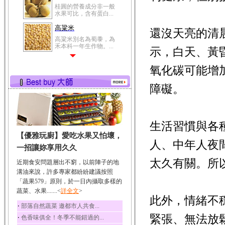
桂圓的營養成分非一般
水果可比，含有蛋白...
高粱米
還沒天亮的清
高粱米別名為蜀黍，為
禾本科一年生作物。...
示，白天、黃
鯽魚
氧化碳可能增
鯽魚裡所含的營養成分
有蛋白質、脂肪、磷...
障礙。
鮪魚
鮪魚肚肉中的不飽和脂
肪酸內富含EPA和DH...
生活習慣與各
韭菜
【優雅玩廚】愛吃水果又怕壞，
韭菜所含的膳食纖維能
人、中年人夜
幫助消化與通便；揮...
一招讓妳享用久久
冬瓜
太久有關。所
近期食安問題層出不窮，以前陣子的地
冬瓜營養價值高，鈉含
溝油來說，許多專家都紛紛建議按照
量極低是水腫病人的...
「蔬果579」原則，於一日內攝取多樣的
蔬菜、水果.......<
豆豉
詳全文
>
此外，情緒不
豆豉裡頭含有營養的蛋
‧
部落自然蔬菜 邀都市人共食...
白質、脂肪、鈣、磷...
緊張、無法放
‧
色香味俱全！冬季不能錯過的...
榛果