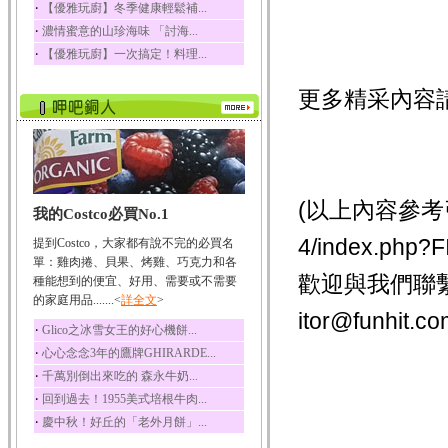
‧
【優雅玩廚】冬季健康輕鬆補...
榛果裡所含的營養素有
‧
濃情蜜意的山珍海味 「討海...
蛋白質、脂肪、醣類...
‧
【優雅玩廚】一次搞定！料理...
迷迭香
迷迭香 裡頭含有咖啡
更多精采內容
酸、迷迭香酸、植物...
咖啡
咖啡中的咖啡因會刺激
中樞神經系統，特別...
椰子
(以上內容參考引用
我的Costco必買No.1
椰子含有糖類、脂肪、
蛋白質、維生素及多...
4/index.p
提到Costco，大家都有說不完的必買名
荔枝
單：雞肉捲、貝果、烤雞、巧克力和各
歡迎與我們聯
荔枝性質溫和所含的營
種能想到的便宜、好用、需要或不需要
養素有醣類、檸檬酸...
的家庭用品.......<
詳全文
>
itor@funh
五味子
‧
Glico之冰雪女王的好心機餅...
五味子性質溫熱所含營
‧
心心念念3年的鷹牌GHIRARDE...
養成分有揮發油、檸...
‧
千萬別倒出來吃的 森永牛奶...
草魚
‧
回到過去！1955美式培根牛肉...
草魚含有維生素A、維生
‧
慶中秋！好丘的「老外月餅」...
素C、及豐富的蛋白...