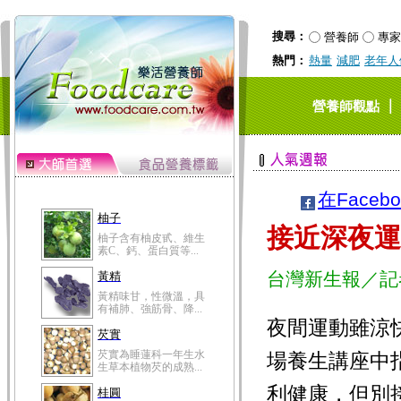
搜尋：
營養師
專家
熱門：
熱量
減肥
老年人
｜
營養師觀點
在Faceb
柚子
接近深夜運
柚子含有柚皮甙、維生
素C、鈣、蛋白質等...
台灣新生報／記
黃精
黃精味甘，性微溫，具
有補肺、強筋骨、降...
夜間運動雖涼
芡實
芡實為睡蓮科一年生水
場養生講座中
生草本植物芡的成熟...
利健康，但別
桂圓