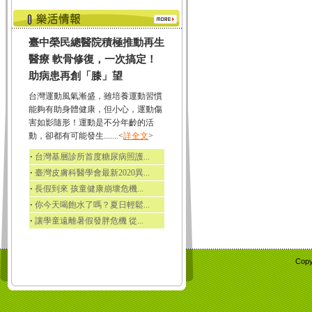
臺中榮民總醫院積極推動再生
醫療 軟骨修復，一次搞定！
助病患再創「膝」望
台灣運動風氣漸盛，雖培養運動習慣
能夠有助身體健康，但小心，運動傷
害如影隨形！運動是不分年齡的活
動，卻都有可能發生.......<
詳全文
>
‧
台灣基層診所首度糖尿病照護...
‧
臺灣皮膚科醫學會最新2020異...
‧
長假到來 孩童健康崩壞危機...
‧
你今天喝飽水了嗎？夏日輕鬆...
‧
讓學童遠離暑假發胖危機 從...
Copy