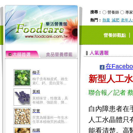
搜尋：
營養師
專家
熱門：
熱量
減肥
老年人
｜
營養師觀點
在Faceb
柚子
新型人工水
柚子含有柚皮甙、維生
素C、鈣、蛋白質等...
聯合報／記者 
黃精
黃精味甘，性微溫，具
有補肺、強筋骨、降...
白內障患者在
芡實
芡實為睡蓮科一年生水
人工水晶體只
生草本植物芡的成熟...
能看清楚。高
桂圓