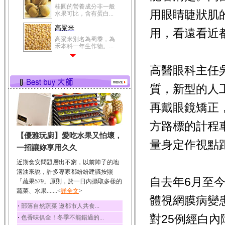
桂圓的營養成分非一般
用眼睛睫狀肌
水果可比，含有蛋白...
高粱米
用，看遠看近
高粱米別名為蜀黍，為
禾本科一年生作物。...
鯽魚
高醫眼科主任
鯽魚裡所含的營養成分
有蛋白質、脂肪、磷...
質，新型的人
鮪魚
鮪魚肚肉中的不飽和脂
再戴眼鏡矯正
肪酸內富含EPA和DH...
方路標的計程
韭菜
【優雅玩廚】愛吃水果又怕壞，
韭菜所含的膳食纖維能
量身定作視點
幫助消化與通便；揮...
一招讓妳享用久久
冬瓜
近期食安問題層出不窮，以前陣子的地
冬瓜營養價值高，鈉含
溝油來說，許多專家都紛紛建議按照
量極低是水腫病人的...
自去年6月至
「蔬果579」原則，於一日內攝取多樣的
蔬菜、水果.......<
豆豉
詳全文
>
體視網膜病變患
豆豉裡頭含有營養的蛋
‧
部落自然蔬菜 邀都市人共食...
白質、脂肪、鈣、磷...
對25例經白
‧
色香味俱全！冬季不能錯過的...
榛果