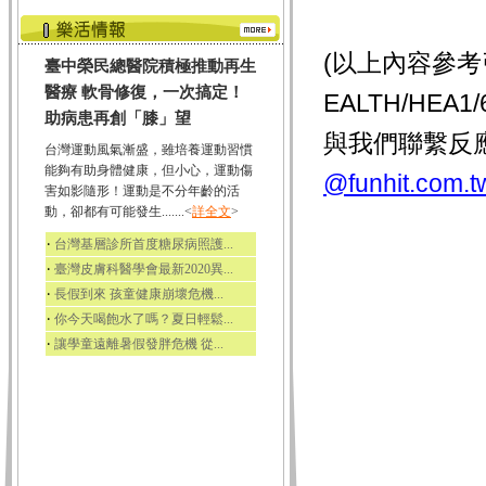
(以上內容參考引用
臺中榮民總醫院積極推動再生
醫療 軟骨修復，一次搞定！
EALTH/HEA
助病患再創「膝」望
與我們聯繫反
台灣運動風氣漸盛，雖培養運動習慣
能夠有助身體健康，但小心，運動傷
@funhit.com.t
害如影隨形！運動是不分年齡的活
動，卻都有可能發生.......<
詳全文
>
‧
台灣基層診所首度糖尿病照護...
‧
臺灣皮膚科醫學會最新2020異...
‧
長假到來 孩童健康崩壞危機...
‧
你今天喝飽水了嗎？夏日輕鬆...
‧
讓學童遠離暑假發胖危機 從...