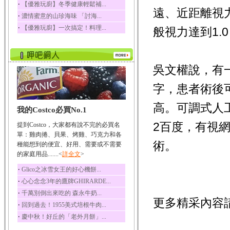
‧
【優雅玩廚】冬季健康輕鬆補...
遠、近距離視
榛果裡所含的營養素有
‧
濃情蜜意的山珍海味 「討海...
蛋白質、脂肪、醣類...
‧
【優雅玩廚】一次搞定！料理...
般視力達到1.
迷迭香
迷迭香 裡頭含有咖啡
酸、迷迭香酸、植物...
咖啡
吳文權說，有
咖啡中的咖啡因會刺激
中樞神經系統，特別...
字，患者術後
椰子
高。可調式人
我的Costco必買No.1
椰子含有糖類、脂肪、
蛋白質、維生素及多...
2百度，有視
提到Costco，大家都有說不完的必買名
荔枝
單：雞肉捲、貝果、烤雞、巧克力和各
術。
荔枝性質溫和所含的營
種能想到的便宜、好用、需要或不需要
養素有醣類、檸檬酸...
的家庭用品.......<
詳全文
>
五味子
‧
Glico之冰雪女王的好心機餅...
五味子性質溫熱所含營
‧
心心念念3年的鷹牌GHIRARDE...
養成分有揮發油、檸...
‧
千萬別倒出來吃的 森永牛奶...
草魚
更多精采內容
‧
回到過去！1955美式培根牛肉...
草魚含有維生素A、維生
‧
慶中秋！好丘的「老外月餅」...
素C、及豐富的蛋白...