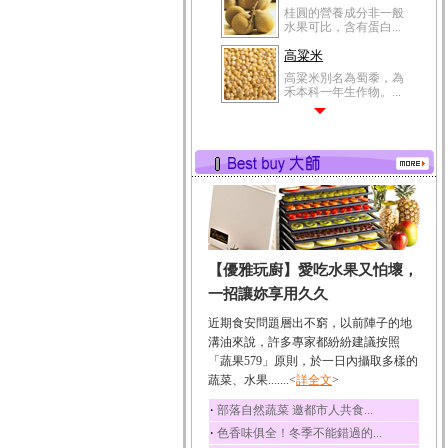
桂圓的營養成分非一般
水果可比，含有蛋白...
高粱米
高粱米別名為蜀黍，為
禾本科一年生作物。...
鯽魚
鯽魚裡所含的營養成分
有蛋白質、脂肪、磷...
鮪魚
鮪魚肚肉中的不飽和脂
肪酸內富含EPA和DH...
韭菜
【優雅玩廚】愛吃水果又怕壞，
韭菜所含的膳食纖維能
幫助消化與通便；揮...
一招讓妳享用久久
冬瓜
近期食安問題層出不窮，以前陣子的地
冬瓜營養價值高，鈉含
溝油來說，許多專家都紛紛建議按照
量極低是水腫病人的...
「蔬果579」原則，於一日內攝取多樣的
蔬菜、水果.......<
豆豉
詳全文
>
豆豉裡頭含有營養的蛋
‧
部落自然蔬菜 邀都市人共食...
白質、脂肪、鈣、磷...
‧
色香味俱全！冬季不能錯過的...
榛果