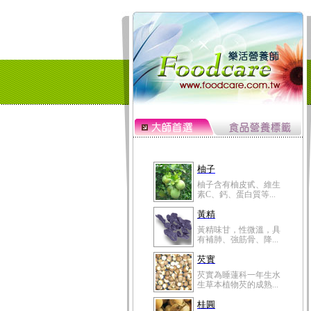
柚子
柚子含有柚皮甙、維生
素C、鈣、蛋白質等...
黃精
黃精味甘，性微溫，具
有補肺、強筋骨、降...
芡實
芡實為睡蓮科一年生水
生草本植物芡的成熟...
桂圓