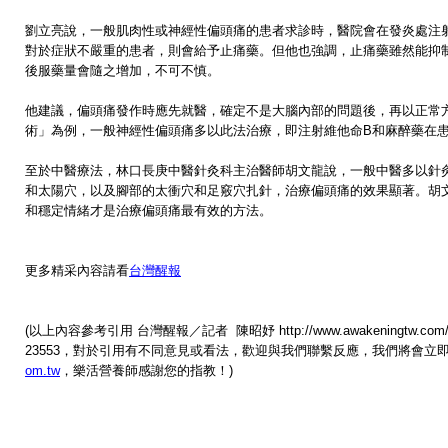
劉立亮說，一般肌肉性或神經性偏頭痛的患者求診時，醫院會在發炎處注
對於症狀不嚴重的患者，則會給予止痛藥。但他也強調，止痛藥雖然能抑
後服藥量會隨之增加，不可不慎。
他建議，偏頭痛發作時應先就醫，確定不是大腦內部的問題後，再以正常
術」為例，一般神經性偏頭痛多以此法治療，即注射維他命B和麻醉藥在
至於中醫療法，林口長庚中醫針灸科主治醫師胡文龍說，一般中醫多以針
和太陽穴，以及腳部的太衝穴和足竅穴扎針，治療偏頭痛的效果顯著。胡
和穩定情緒才是治療偏頭痛最有效的方法。
更多精采內容請看
台灣醒報
(以上內容參考引用 台灣醒報／記者 陳昭妤 http://www.awakeningtw.com/awake
23553，對於引用有不同意見或看法，歡迎與我們聯繫反應，我們將會
om.tw
，樂活營養師感謝您的指教！)