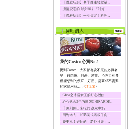
‧
【優雅玩廚】冬季健康輕鬆補...
榛果裡所含的營養素有
‧
濃情蜜意的山珍海味 「討海...
蛋白質、脂肪、醣類...
‧
【優雅玩廚】一次搞定！料理...
迷迭香
迷迭香 裡頭含有咖啡
酸、迷迭香酸、植物...
咖啡
咖啡中的咖啡因會刺激
中樞神經系統，特別...
椰子
我的Costco必買No.1
椰子含有糖類、脂肪、
蛋白質、維生素及多...
提到Costco，大家都有說不完的必買名
荔枝
單：雞肉捲、貝果、烤雞、巧克力和各
荔枝性質溫和所含的營
種能想到的便宜、好用、需要或不需要
養素有醣類、檸檬酸...
的家庭用品.......<
詳全文
>
五味子
‧
Glico之冰雪女王的好心機餅...
五味子性質溫熱所含營
‧
心心念念3年的鷹牌GHIRARDE...
養成分有揮發油、檸...
‧
千萬別倒出來吃的 森永牛奶...
草魚
‧
回到過去！1955美式培根牛肉...
草魚含有維生素A、維生
‧
慶中秋！好丘的「老外月餅」...
素C、及豐富的蛋白...