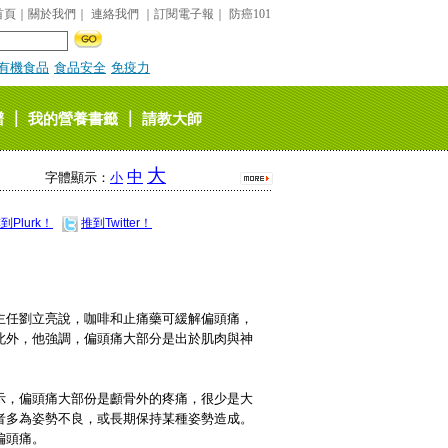
首頁
｜
關於我們
｜
連絡我們
｜
訂閱電子報
｜
防癌101
有機食品
食品安全
免疫力
｜
｜
譜
我的營養書籤
請教大師
大
中
字體顯示：
小
到Plurk！
推到Twitter！
主任劉立亮說，咖啡和止痛藥可緩解偏頭痛，
此外，他強調，偏頭痛大部分是出於肌肉與神
示，偏頭痛大部份是顱骨外的疼痛，很少是大
者多為姿勢不良，或長期保持某種姿勢造成。
偏頭痛。