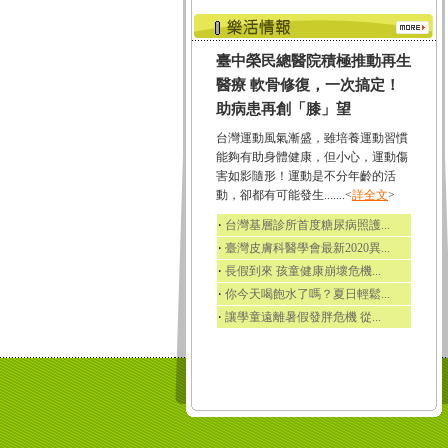
臺中榮民總醫院積極推動再生
醫療 軟骨修復，一次搞定！
助病患再創「膝」望
台灣運動風氣漸盛，雖培養運動習慣
能夠有助身體健康，但小心，運動傷
害如影隨形！運動是不分年齡的活
動，卻都有可能發生.......<
詳全文
>
‧
台灣基層診所首度糖尿病照護...
‧
臺灣皮膚科醫學會最新2020異...
‧
長假到來 孩童健康崩壞危機...
‧
你今天喝飽水了嗎？夏日輕鬆...
‧
讓學童遠離暑假發胖危機 從...