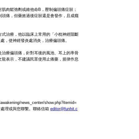
射肌肉鬆弛劑或維他命B，壓制偏頭痛症狀；
制頭痛，但藥效過後症狀還是會發作，且成癮
方式治療，他以臨床上常用的「小枕神經阻斷
患處，使神經發炎處消炎，治療偏頭痛。
灸治療偏頭痛，針對耳後的風池、耳上的率骨
文龍表示，不建議民眾使用止痛藥，規律作息
ning/news_center/show.php?itemid=
立即處理或與您聯繫。聯絡信箱
editor@funhit.c