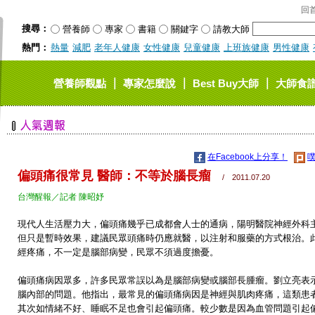
回
搜尋：
營養師
專家
書籍
關鍵字
請教大師
熱門：
熱量
減肥
老年人健康
女性健康
兒童健康
上班族健康
男性健康
｜
｜
｜
營養師觀點
專家怎麼說
Best Buy大師
大師食
在Facebook上分享！
噗
偏頭痛很常見 醫師：不等於腦長瘤
/ 2011.07.20
台灣醒報／記者 陳昭妤
現代人生活壓力大，偏頭痛幾乎已成都會人士的通病，陽明醫院神經外科
但只是暫時效果，建議民眾頭痛時仍應就醫，以注射和服藥的方式根治。
經疼痛，不一定是腦部病變，民眾不須過度擔憂。
偏頭痛病因眾多，許多民眾常誤以為是腦部病變或腦部長腫瘤。劉立亮表
腦內部的問題。他指出，最常見的偏頭痛病因是神經與肌肉疼痛，這類患
其次如情緒不好、睡眠不足也會引起偏頭痛。較少數是因為血管問題引起