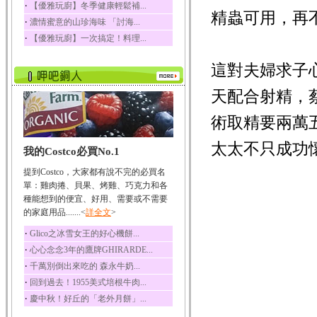
‧
【優雅玩廚】冬季健康輕鬆補...
精蟲可用，再
榛果裡所含的營養素有
‧
濃情蜜意的山珍海味 「討海...
蛋白質、脂肪、醣類...
‧
【優雅玩廚】一次搞定！料理...
迷迭香
迷迭香 裡頭含有咖啡
這對夫婦求子
酸、迷迭香酸、植物...
咖啡
天配合射精，
咖啡中的咖啡因會刺激
中樞神經系統，特別...
術取精要兩萬
椰子
太太不只成功
我的Costco必買No.1
椰子含有糖類、脂肪、
蛋白質、維生素及多...
提到Costco，大家都有說不完的必買名
荔枝
單：雞肉捲、貝果、烤雞、巧克力和各
荔枝性質溫和所含的營
種能想到的便宜、好用、需要或不需要
養素有醣類、檸檬酸...
的家庭用品.......<
詳全文
>
五味子
‧
Glico之冰雪女王的好心機餅...
五味子性質溫熱所含營
‧
心心念念3年的鷹牌GHIRARDE...
養成分有揮發油、檸...
‧
千萬別倒出來吃的 森永牛奶...
草魚
‧
回到過去！1955美式培根牛肉...
草魚含有維生素A、維生
‧
慶中秋！好丘的「老外月餅」...
素C、及豐富的蛋白...