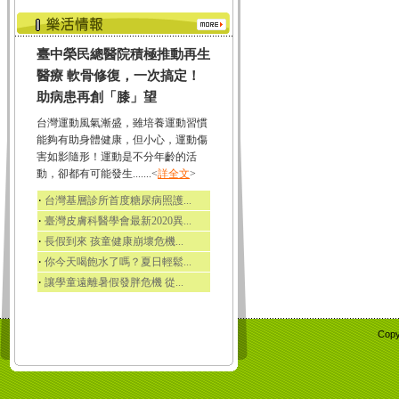
臺中榮民總醫院積極推動再生
醫療 軟骨修復，一次搞定！
助病患再創「膝」望
台灣運動風氣漸盛，雖培養運動習慣
能夠有助身體健康，但小心，運動傷
害如影隨形！運動是不分年齡的活
動，卻都有可能發生.......<
詳全文
>
‧
台灣基層診所首度糖尿病照護...
‧
臺灣皮膚科醫學會最新2020異...
‧
長假到來 孩童健康崩壞危機...
‧
你今天喝飽水了嗎？夏日輕鬆...
‧
讓學童遠離暑假發胖危機 從...
Copy