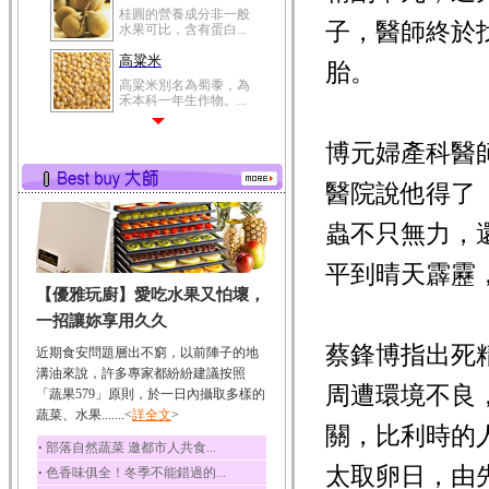
桂圓的營養成分非一般
子，醫師終於
水果可比，含有蛋白...
高粱米
胎。
高粱米別名為蜀黍，為
禾本科一年生作物。...
鯽魚
博元婦產科醫
鯽魚裡所含的營養成分
有蛋白質、脂肪、磷...
醫院說他得了
鮪魚
鮪魚肚肉中的不飽和脂
蟲不只無力，
肪酸內富含EPA和DH...
平到晴天霹靂
韭菜
【優雅玩廚】愛吃水果又怕壞，
韭菜所含的膳食纖維能
幫助消化與通便；揮...
一招讓妳享用久久
冬瓜
蔡鋒博指出死精
近期食安問題層出不窮，以前陣子的地
冬瓜營養價值高，鈉含
溝油來說，許多專家都紛紛建議按照
量極低是水腫病人的...
周遭環境不良
「蔬果579」原則，於一日內攝取多樣的
蔬菜、水果.......<
豆豉
詳全文
>
關，比利時的
豆豉裡頭含有營養的蛋
‧
部落自然蔬菜 邀都市人共食...
白質、脂肪、鈣、磷...
太取卵日，由
‧
色香味俱全！冬季不能錯過的...
榛果