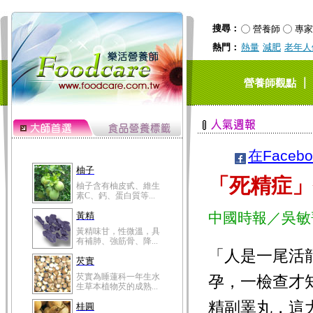
搜尋：
營養師
專家
熱門：
熱量
減肥
老年人
｜
營養師觀點
在Faceb
柚子
「死精症」
柚子含有柚皮甙、維生
素C、鈣、蛋白質等...
中國時報／吳敏
黃精
黃精味甘，性微溫，具
有補肺、強筋骨、降...
「人是一尾活
芡實
芡實為睡蓮科一年生水
孕，一檢查才
生草本植物芡的成熟...
精副睪丸，這
桂圓