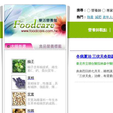
搜尋：
營養師
專家
熱門：
熱量
減肥
老年人
｜
營養師觀點
冬病夏治 三伏天灸助
柚子
臺北市立聯合醫院林森中醫
柚子含有柚皮甙、維生
素C、鈣、蛋白質等...
炎炎烈日的七月天，雖然讓
「三伏天灸」治療，有需要的民眾
黃精
黃精味甘，性微溫，具
有補肺、強筋骨、降...
芡實
芡實為睡蓮科一年生水
生草本植物芡的成熟...
桂圓