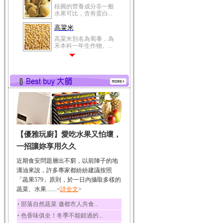
桂圓的營養成分非一般
水果可比，含有蛋白...
高粱米
高粱米別名為蜀黍，為
禾本科一年生作物。...
鯽魚
鯽魚裡所含的營養成分
有蛋白質、脂肪、磷...
鮪魚
鮪魚肚肉中的不飽和脂
肪酸內富含EPA和DH...
韭菜
【優雅玩廚】愛吃水果又怕壞，
韭菜所含的膳食纖維能
幫助消化與通便；揮...
一招讓妳享用久久
冬瓜
近期食安問題層出不窮，以前陣子的地
冬瓜營養價值高，鈉含
溝油來說，許多專家都紛紛建議按照
量極低是水腫病人的...
「蔬果579」原則，於一日內攝取多樣的
蔬菜、水果.......<
豆豉
詳全文
>
豆豉裡頭含有營養的蛋
‧
部落自然蔬菜 邀都市人共食...
白質、脂肪、鈣、磷...
‧
色香味俱全！冬季不能錯過的...
榛果