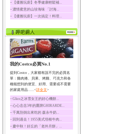
‧
【優雅玩廚】冬季健康輕鬆補...
榛果裡所含的營養素有
‧
濃情蜜意的山珍海味 「討海...
蛋白質、脂肪、醣類...
‧
【優雅玩廚】一次搞定！料理...
迷迭香
迷迭香 裡頭含有咖啡
酸、迷迭香酸、植物...
咖啡
咖啡中的咖啡因會刺激
中樞神經系統，特別...
椰子
我的Costco必買No.1
椰子含有糖類、脂肪、
蛋白質、維生素及多...
提到Costco，大家都有說不完的必買名
荔枝
單：雞肉捲、貝果、烤雞、巧克力和各
荔枝性質溫和所含的營
種能想到的便宜、好用、需要或不需要
養素有醣類、檸檬酸...
的家庭用品.......<
詳全文
>
五味子
‧
Glico之冰雪女王的好心機餅...
五味子性質溫熱所含營
‧
心心念念3年的鷹牌GHIRARDE...
養成分有揮發油、檸...
‧
千萬別倒出來吃的 森永牛奶...
草魚
‧
回到過去！1955美式培根牛肉...
草魚含有維生素A、維生
‧
慶中秋！好丘的「老外月餅」...
素C、及豐富的蛋白...