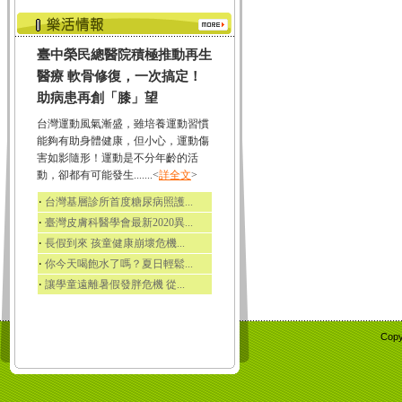
臺中榮民總醫院積極推動再生
醫療 軟骨修復，一次搞定！
助病患再創「膝」望
台灣運動風氣漸盛，雖培養運動習慣
能夠有助身體健康，但小心，運動傷
害如影隨形！運動是不分年齡的活
動，卻都有可能發生.......<
詳全文
>
‧
台灣基層診所首度糖尿病照護...
‧
臺灣皮膚科醫學會最新2020異...
‧
長假到來 孩童健康崩壞危機...
‧
你今天喝飽水了嗎？夏日輕鬆...
‧
讓學童遠離暑假發胖危機 從...
Copy