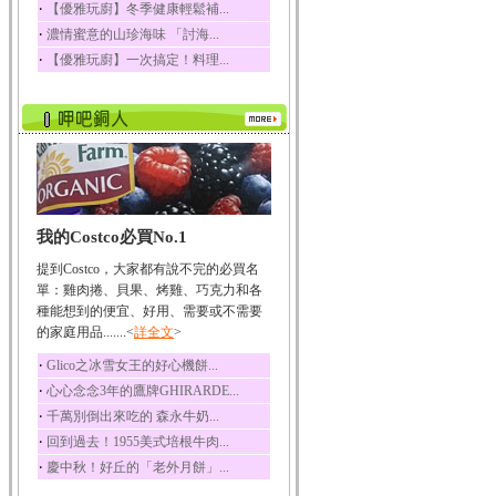
‧
【優雅玩廚】冬季健康輕鬆補...
榛果裡所含的營養素有
‧
濃情蜜意的山珍海味 「討海...
蛋白質、脂肪、醣類...
‧
【優雅玩廚】一次搞定！料理...
迷迭香
迷迭香 裡頭含有咖啡
酸、迷迭香酸、植物...
咖啡
咖啡中的咖啡因會刺激
中樞神經系統，特別...
椰子
我的Costco必買No.1
椰子含有糖類、脂肪、
蛋白質、維生素及多...
提到Costco，大家都有說不完的必買名
荔枝
單：雞肉捲、貝果、烤雞、巧克力和各
荔枝性質溫和所含的營
種能想到的便宜、好用、需要或不需要
養素有醣類、檸檬酸...
的家庭用品.......<
詳全文
>
五味子
‧
Glico之冰雪女王的好心機餅...
五味子性質溫熱所含營
‧
心心念念3年的鷹牌GHIRARDE...
養成分有揮發油、檸...
‧
千萬別倒出來吃的 森永牛奶...
草魚
‧
回到過去！1955美式培根牛肉...
草魚含有維生素A、維生
‧
慶中秋！好丘的「老外月餅」...
素C、及豐富的蛋白...