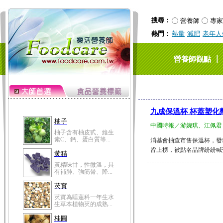
搜尋：
營養師
專家
熱門：
熱量
減肥
老年人
｜
營養師觀點
九成保溫杯 杯蓋塑化
柚子
中國時報／游婉琪、江佩君
柚子含有柚皮甙、維生
素C、鈣、蛋白質等...
消基會抽查市售保溫杯，發
皆上榜，被點名品牌紛紛喊冤、
黃精
黃精味甘，性微溫，具
有補肺、強筋骨、降...
芡實
芡實為睡蓮科一年生水
生草本植物芡的成熟...
桂圓