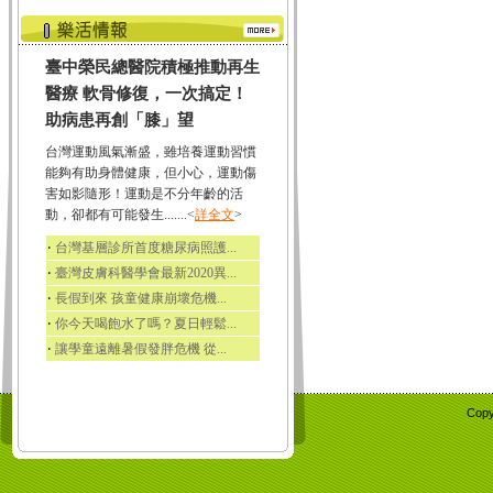
臺中榮民總醫院積極推動再生
醫療 軟骨修復，一次搞定！
助病患再創「膝」望
台灣運動風氣漸盛，雖培養運動習慣
能夠有助身體健康，但小心，運動傷
害如影隨形！運動是不分年齡的活
動，卻都有可能發生.......<
詳全文
>
‧
台灣基層診所首度糖尿病照護...
‧
臺灣皮膚科醫學會最新2020異...
‧
長假到來 孩童健康崩壞危機...
‧
你今天喝飽水了嗎？夏日輕鬆...
‧
讓學童遠離暑假發胖危機 從...
Copy