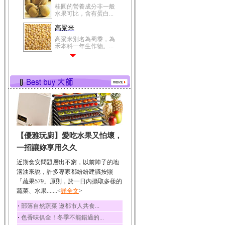
桂圓的營養成分非一般
水果可比，含有蛋白...
高粱米
高粱米別名為蜀黍，為
禾本科一年生作物。...
鯽魚
鯽魚裡所含的營養成分
有蛋白質、脂肪、磷...
鮪魚
鮪魚肚肉中的不飽和脂
肪酸內富含EPA和DH...
韭菜
【優雅玩廚】愛吃水果又怕壞，
韭菜所含的膳食纖維能
幫助消化與通便；揮...
一招讓妳享用久久
冬瓜
近期食安問題層出不窮，以前陣子的地
冬瓜營養價值高，鈉含
溝油來說，許多專家都紛紛建議按照
量極低是水腫病人的...
「蔬果579」原則，於一日內攝取多樣的
蔬菜、水果.......<
豆豉
詳全文
>
豆豉裡頭含有營養的蛋
‧
部落自然蔬菜 邀都市人共食...
白質、脂肪、鈣、磷...
‧
色香味俱全！冬季不能錯過的...
榛果