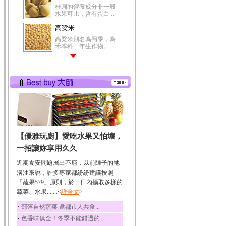
桂圓的營養成分非一般
水果可比，含有蛋白...
高粱米
高粱米別名為蜀黍，為
禾本科一年生作物。...
鯽魚
鯽魚裡所含的營養成分
有蛋白質、脂肪、磷...
鮪魚
鮪魚肚肉中的不飽和脂
肪酸內富含EPA和DH...
韭菜
【優雅玩廚】愛吃水果又怕壞，
韭菜所含的膳食纖維能
幫助消化與通便；揮...
一招讓妳享用久久
冬瓜
近期食安問題層出不窮，以前陣子的地
冬瓜營養價值高，鈉含
溝油來說，許多專家都紛紛建議按照
量極低是水腫病人的...
「蔬果579」原則，於一日內攝取多樣的
蔬菜、水果.......<
豆豉
詳全文
>
豆豉裡頭含有營養的蛋
‧
部落自然蔬菜 邀都市人共食...
白質、脂肪、鈣、磷...
‧
色香味俱全！冬季不能錯過的...
榛果