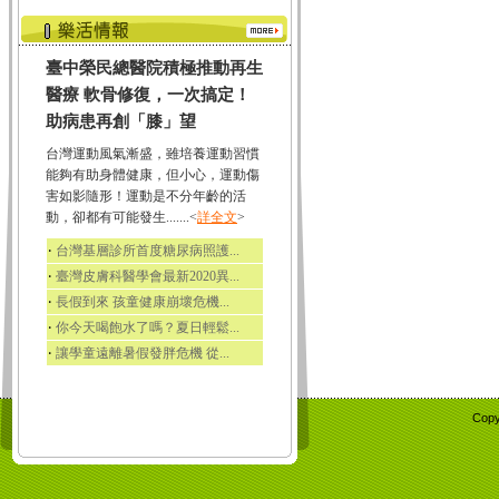
臺中榮民總醫院積極推動再生
醫療 軟骨修復，一次搞定！
助病患再創「膝」望
台灣運動風氣漸盛，雖培養運動習慣
能夠有助身體健康，但小心，運動傷
害如影隨形！運動是不分年齡的活
動，卻都有可能發生.......<
詳全文
>
‧
台灣基層診所首度糖尿病照護...
‧
臺灣皮膚科醫學會最新2020異...
‧
長假到來 孩童健康崩壞危機...
‧
你今天喝飽水了嗎？夏日輕鬆...
‧
讓學童遠離暑假發胖危機 從...
Copy