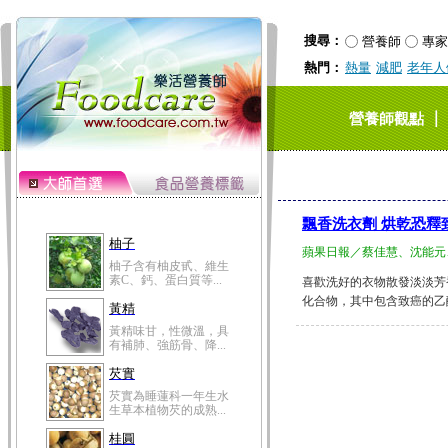
搜尋：
營養師
專家
熱門：
熱量
減肥
老年人
｜
營養師觀點
飄香洗衣劑 烘乾恐釋
柚子
蘋果日報／蔡佳慧、沈能元
柚子含有柚皮甙、維生
素C、鈣、蛋白質等...
喜歡洗好的衣物散發淡淡芳
化合物，其中包含致癌的乙醛和苯。
黃精
黃精味甘，性微溫，具
有補肺、強筋骨、降...
芡實
芡實為睡蓮科一年生水
生草本植物芡的成熟...
桂圓