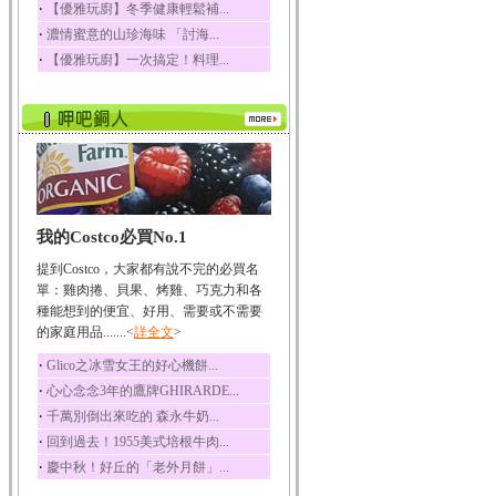
‧
【優雅玩廚】冬季健康輕鬆補...
榛果裡所含的營養素有
‧
濃情蜜意的山珍海味 「討海...
蛋白質、脂肪、醣類...
‧
【優雅玩廚】一次搞定！料理...
迷迭香
迷迭香 裡頭含有咖啡
酸、迷迭香酸、植物...
咖啡
咖啡中的咖啡因會刺激
中樞神經系統，特別...
椰子
我的Costco必買No.1
椰子含有糖類、脂肪、
蛋白質、維生素及多...
提到Costco，大家都有說不完的必買名
荔枝
單：雞肉捲、貝果、烤雞、巧克力和各
荔枝性質溫和所含的營
種能想到的便宜、好用、需要或不需要
養素有醣類、檸檬酸...
的家庭用品.......<
詳全文
>
五味子
‧
Glico之冰雪女王的好心機餅...
五味子性質溫熱所含營
‧
心心念念3年的鷹牌GHIRARDE...
養成分有揮發油、檸...
‧
千萬別倒出來吃的 森永牛奶...
草魚
‧
回到過去！1955美式培根牛肉...
草魚含有維生素A、維生
‧
慶中秋！好丘的「老外月餅」...
素C、及豐富的蛋白...