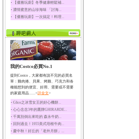
‧
【優雅玩廚】冬季健康輕鬆補...
榛果裡所含的營養素有
‧
濃情蜜意的山珍海味 「討海...
蛋白質、脂肪、醣類...
‧
【優雅玩廚】一次搞定！料理...
迷迭香
迷迭香 裡頭含有咖啡
酸、迷迭香酸、植物...
咖啡
咖啡中的咖啡因會刺激
中樞神經系統，特別...
椰子
我的Costco必買No.1
椰子含有糖類、脂肪、
蛋白質、維生素及多...
提到Costco，大家都有說不完的必買名
荔枝
單：雞肉捲、貝果、烤雞、巧克力和各
荔枝性質溫和所含的營
種能想到的便宜、好用、需要或不需要
養素有醣類、檸檬酸...
的家庭用品.......<
詳全文
>
五味子
‧
Glico之冰雪女王的好心機餅...
五味子性質溫熱所含營
‧
心心念念3年的鷹牌GHIRARDE...
養成分有揮發油、檸...
‧
千萬別倒出來吃的 森永牛奶...
草魚
‧
回到過去！1955美式培根牛肉...
草魚含有維生素A、維生
‧
慶中秋！好丘的「老外月餅」...
素C、及豐富的蛋白...