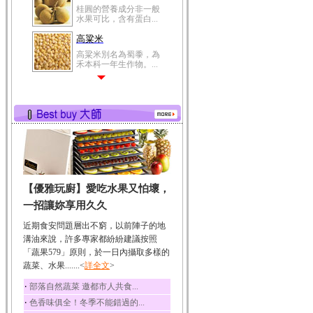
桂圓的營養成分非一般
水果可比，含有蛋白...
高粱米
高粱米別名為蜀黍，為
禾本科一年生作物。...
鯽魚
鯽魚裡所含的營養成分
有蛋白質、脂肪、磷...
鮪魚
鮪魚肚肉中的不飽和脂
肪酸內富含EPA和DH...
韭菜
【優雅玩廚】愛吃水果又怕壞，
韭菜所含的膳食纖維能
幫助消化與通便；揮...
一招讓妳享用久久
冬瓜
近期食安問題層出不窮，以前陣子的地
冬瓜營養價值高，鈉含
溝油來說，許多專家都紛紛建議按照
量極低是水腫病人的...
「蔬果579」原則，於一日內攝取多樣的
蔬菜、水果.......<
豆豉
詳全文
>
豆豉裡頭含有營養的蛋
‧
部落自然蔬菜 邀都市人共食...
白質、脂肪、鈣、磷...
‧
色香味俱全！冬季不能錯過的...
榛果