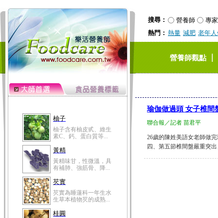
搜尋：
營養師
專家
熱門：
熱量
減肥
老年人
｜
營養師觀點
瑜伽做過頭 女子椎間
柚子
聯合報／記者 苗君平
柚子含有柚皮甙、維生
素C、鈣、蛋白質等...
26歲的陳姓美語女老師做
四、第五節椎間盤嚴重突出」
黃精
黃精味甘，性微溫，具
有補肺、強筋骨、降...
芡實
芡實為睡蓮科一年生水
生草本植物芡的成熟...
桂圓