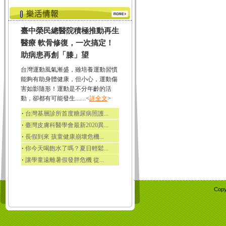
臺中榮民總醫院積極推動再生
醫療 軟骨修復，一次搞定！
助病患再創「膝」望
台灣運動風氣漸盛，雖培養運動習慣
能夠有助身體健康，但小心，運動傷
害如影隨形！運動是不分年齡的活
動，卻都有可能發生.......<
詳全文
>
‧
台灣基層診所首度糖尿病照護...
‧
臺灣皮膚科醫學會最新2020異...
‧
長假到來 孩童健康崩壞危機...
‧
你今天喝飽水了嗎？夏日輕鬆...
‧
讓學童遠離暑假發胖危機 從...
Copy