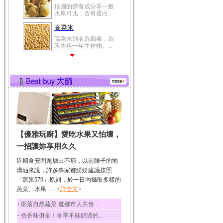
桂圓的營養成分非一般
水果可比，含有蛋白...
高粱米
高粱米別名為蜀黍，為
禾本科一年生作物。...
鯽魚
鯽魚裡所含的營養成分
有蛋白質、脂肪、磷...
鮪魚
鮪魚肚肉中的不飽和脂
肪酸內富含EPA和DH...
韭菜
【優雅玩廚】愛吃水果又怕壞，
韭菜所含的膳食纖維能
幫助消化與通便；揮...
一招讓妳享用久久
冬瓜
近期食安問題層出不窮，以前陣子的地
冬瓜營養價值高，鈉含
溝油來說，許多專家都紛紛建議按照
量極低是水腫病人的...
「蔬果579」原則，於一日內攝取多樣的
蔬菜、水果.......<
豆豉
詳全文
>
豆豉裡頭含有營養的蛋
‧
部落自然蔬菜 邀都市人共食...
白質、脂肪、鈣、磷...
‧
色香味俱全！冬季不能錯過的...
榛果