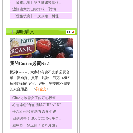
‧
【優雅玩廚】冬季健康輕鬆補...
榛果裡所含的營養素有
‧
濃情蜜意的山珍海味 「討海...
蛋白質、脂肪、醣類...
‧
【優雅玩廚】一次搞定！料理...
迷迭香
迷迭香 裡頭含有咖啡
酸、迷迭香酸、植物...
咖啡
咖啡中的咖啡因會刺激
中樞神經系統，特別...
椰子
我的Costco必買No.1
椰子含有糖類、脂肪、
蛋白質、維生素及多...
提到Costco，大家都有說不完的必買名
荔枝
單：雞肉捲、貝果、烤雞、巧克力和各
荔枝性質溫和所含的營
種能想到的便宜、好用、需要或不需要
養素有醣類、檸檬酸...
的家庭用品.......<
詳全文
>
五味子
‧
Glico之冰雪女王的好心機餅...
五味子性質溫熱所含營
‧
心心念念3年的鷹牌GHIRARDE...
養成分有揮發油、檸...
‧
千萬別倒出來吃的 森永牛奶...
草魚
‧
回到過去！1955美式培根牛肉...
草魚含有維生素A、維生
‧
慶中秋！好丘的「老外月餅」...
素C、及豐富的蛋白...