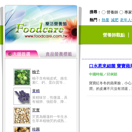
搜尋：
營養師
專家
熱門：
熱量
減肥
老年人
｜
營養師觀點
口水惹來細菌 寶寶蘋
柚子
中國時報／邱俐穎
柚子含有柚皮甙、維生
素C、鈣、蛋白質等...
寶寶紅冬冬的蘋果臉，小心
潤」的皮膚不只沒有消退，還
黃精
黃精味甘，性微溫，具
有補肺、強筋骨、降...
芡實
芡實為睡蓮科一年生水
生草本植物芡的成熟...
桂圓