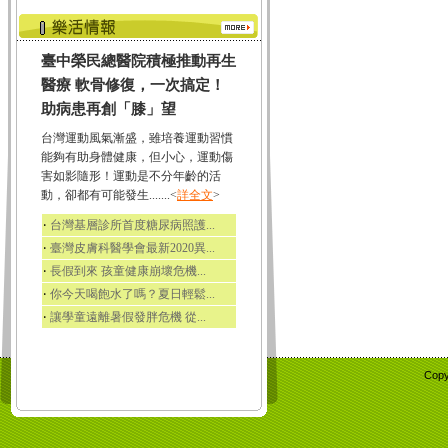
臺中榮民總醫院積極推動再生
醫療 軟骨修復，一次搞定！
助病患再創「膝」望
台灣運動風氣漸盛，雖培養運動習慣
能夠有助身體健康，但小心，運動傷
害如影隨形！運動是不分年齡的活
動，卻都有可能發生.......<
詳全文
>
‧
台灣基層診所首度糖尿病照護...
‧
臺灣皮膚科醫學會最新2020異...
‧
長假到來 孩童健康崩壞危機...
‧
你今天喝飽水了嗎？夏日輕鬆...
‧
讓學童遠離暑假發胖危機 從...
Copy