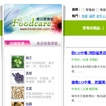
搜尋：
營養師
專家
熱門：
熱量
減肥
老年人
｜
營養師觀點
防CO中毒 消防猛男
柚子
中央社／記者 王朝鈺
柚子含有柚皮甙、維生
素C、鈣、蛋白質等...
新北市永利消防分隊今天在
迎。........
黃精
黃精味甘，性微溫，具
有補肺、強筋骨、降...
搶救CO中毒 把握黃
芡實
中央社／記者 楊思瑞
芡實為睡蓮科一年生水
每年冬天都會傳出一氧化碳
生草本植物芡的成熟...
害。........
桂圓