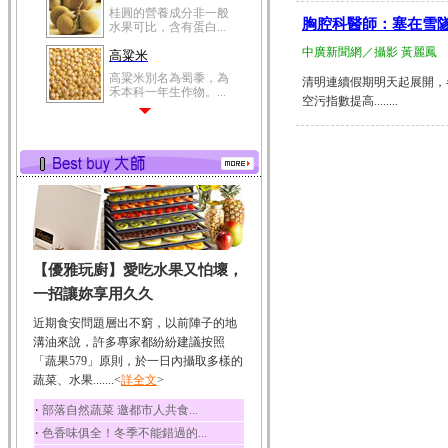
桂圓的營養成分非一般
胸腔科醫師：塞在雪隧 
水果可比，含有蛋白...
中廣新聞網／攝影 黃麗鳳
高粱米
高粱米別名為蜀黍，為
清明連續假期明天起展開，
禾本科一年生作物。...
空污指數提高........
鯽魚
鯽魚裡所含的營養成分
有蛋白質、脂肪、磷...
鮪魚
鮪魚肚肉中的不飽和脂
肪酸內富含EPA和DH...
韭菜
【優雅玩廚】愛吃水果又怕壞，
韭菜所含的膳食纖維能
幫助消化與通便；揮...
一招讓妳享用久久
冬瓜
近期食安問題層出不窮，以前陣子的地
冬瓜營養價值高，鈉含
溝油來說，許多專家都紛紛建議按照
量極低是水腫病人的...
「蔬果579」原則，於一日內攝取多樣的
蔬菜、水果.......<
豆豉
詳全文
>
豆豉裡頭含有營養的蛋
‧
部落自然蔬菜 邀都市人共食...
白質、脂肪、鈣、磷...
‧
色香味俱全！冬季不能錯過的...
榛果