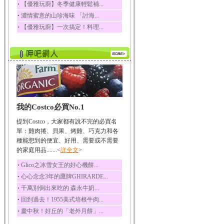
‧
【優雅玩廚】冬季健康輕鬆補...
榛果裡所含的營養素有
‧
濃情蜜意的山珍海味 「討海...
蛋白質、脂肪、醣類...
‧
【優雅玩廚】一次搞定！料理...
迷迭香
迷迭香 裡頭含有咖啡
酸、迷迭香酸、植物...
咖啡
咖啡中的咖啡因會刺激
中樞神經系統，特別...
椰子
我的Costco必買No.1
椰子含有糖類、脂肪、
蛋白質、維生素及多...
提到Costco，大家都有說不完的必買名
荔枝
單：雞肉捲、貝果、烤雞、巧克力和各
荔枝性質溫和所含的營
種能想到的便宜、好用、需要或不需要
養素有醣類、檸檬酸...
的家庭用品.......<
詳全文
>
五味子
‧
Glico之冰雪女王的好心機餅...
五味子性質溫熱所含營
‧
心心念念3年的鷹牌GHIRARDE...
養成分有揮發油、檸...
‧
千萬別倒出來吃的 森永牛奶...
草魚
‧
回到過去！1955美式培根牛肉...
草魚含有維生素A、維生
‧
慶中秋！好丘的「老外月餅」...
素C、及豐富的蛋白...