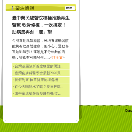
臺中榮民總醫院積極推動再生
醫療 軟骨修復，一次搞定！
助病患再創「膝」望
台灣運動風氣漸盛，雖培養運動習慣
能夠有助身體健康，但小心，運動傷
害如影隨形！運動是不分年齡的活
動，卻都有可能發生.......<
詳全文
>
‧
台灣基層診所首度糖尿病照護...
‧
臺灣皮膚科醫學會最新2020異...
‧
長假到來 孩童健康崩壞危機...
‧
你今天喝飽水了嗎？夏日輕鬆...
‧
讓學童遠離暑假發胖危機 從...
Copy