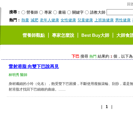
回
搜尋：
營養師
專家
書籍
關鍵字
請教大師
熱門：
熱量
減肥
老年人健康
女性健康
兒童健康
上班族健康
男性健康
｜
｜
｜
營養師觀點
專家怎麼說
Best Buy大師
大師食
下巴
搜尋
結果約
個，以下為 1
熱門
1
雷射溶脂 向雙下巴說再見
林明秀 醫師
身材纖細的小玲（化名），飽受雙下巴困擾，不斷使用瘦臉滾輪、刮痧，還是
射溶脂才找回下巴細緻的曲線。........
|
1
|