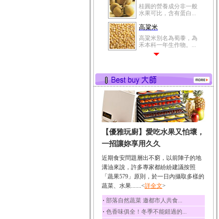
桂圓的營養成分非一般
水果可比，含有蛋白...
高粱米
高粱米別名為蜀黍，為
禾本科一年生作物。...
鯽魚
鯽魚裡所含的營養成分
有蛋白質、脂肪、磷...
鮪魚
鮪魚肚肉中的不飽和脂
肪酸內富含EPA和DH...
韭菜
【優雅玩廚】愛吃水果又怕壞，
韭菜所含的膳食纖維能
幫助消化與通便；揮...
一招讓妳享用久久
冬瓜
近期食安問題層出不窮，以前陣子的地
冬瓜營養價值高，鈉含
溝油來說，許多專家都紛紛建議按照
量極低是水腫病人的...
「蔬果579」原則，於一日內攝取多樣的
蔬菜、水果.......<
豆豉
詳全文
>
豆豉裡頭含有營養的蛋
‧
部落自然蔬菜 邀都市人共食...
白質、脂肪、鈣、磷...
‧
色香味俱全！冬季不能錯過的...
榛果