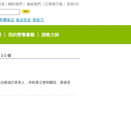
首頁
｜
關於我們
｜
連絡我們
｜
訂閱電子報
｜
防癌101
有機食品
食品安全
免疫力
｜
｜
譜
我的營養書籤
請教大師
-1 個
無法變成巴掌美人，求助署立雙和醫院，透過雷