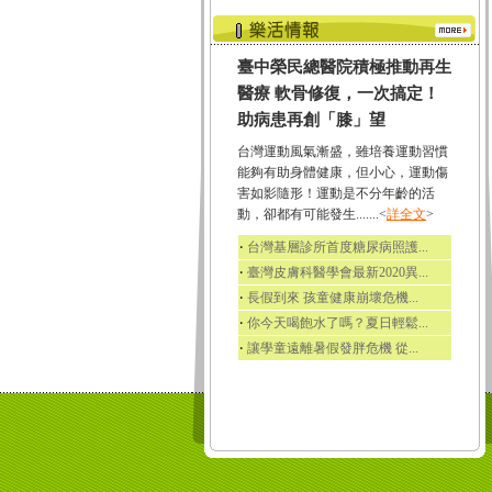
臺中榮民總醫院積極推動再生
醫療 軟骨修復，一次搞定！
助病患再創「膝」望
台灣運動風氣漸盛，雖培養運動習慣
能夠有助身體健康，但小心，運動傷
害如影隨形！運動是不分年齡的活
動，卻都有可能發生.......<
詳全文
>
‧
台灣基層診所首度糖尿病照護...
‧
臺灣皮膚科醫學會最新2020異...
‧
長假到來 孩童健康崩壞危機...
‧
你今天喝飽水了嗎？夏日輕鬆...
‧
讓學童遠離暑假發胖危機 從...