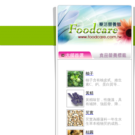
柚子
柚子含有柚皮甙、維生
素C、鈣、蛋白質等...
黃精
黃精味甘，性微溫，具
有補肺、強筋骨、降...
芡實
芡實為睡蓮科一年生水
生草本植物芡的成熟...
桂圓