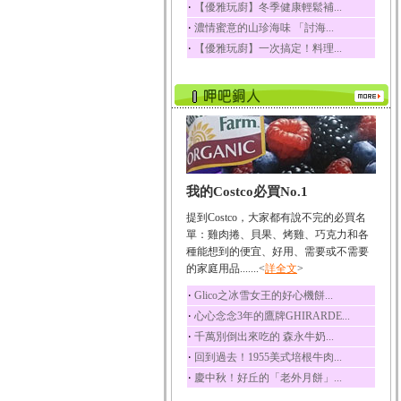
‧
【優雅玩廚】冬季健康輕鬆補...
榛果裡所含的營養素有
‧
濃情蜜意的山珍海味 「討海...
蛋白質、脂肪、醣類...
‧
【優雅玩廚】一次搞定！料理...
迷迭香
迷迭香 裡頭含有咖啡
酸、迷迭香酸、植物...
咖啡
咖啡中的咖啡因會刺激
中樞神經系統，特別...
椰子
我的Costco必買No.1
椰子含有糖類、脂肪、
蛋白質、維生素及多...
提到Costco，大家都有說不完的必買名
荔枝
單：雞肉捲、貝果、烤雞、巧克力和各
荔枝性質溫和所含的營
種能想到的便宜、好用、需要或不需要
養素有醣類、檸檬酸...
的家庭用品.......<
詳全文
>
五味子
‧
Glico之冰雪女王的好心機餅...
五味子性質溫熱所含營
‧
心心念念3年的鷹牌GHIRARDE...
養成分有揮發油、檸...
‧
千萬別倒出來吃的 森永牛奶...
草魚
‧
回到過去！1955美式培根牛肉...
草魚含有維生素A、維生
‧
慶中秋！好丘的「老外月餅」...
素C、及豐富的蛋白...