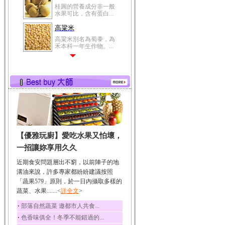
桂圓的營養成分非一般
水果可比，含有蛋白...
高粱米
高粱米別名為蜀黍，為
禾本科一年生作物。...
鯽魚
鯽魚裡所含的營養成分
有蛋白質、脂肪、磷...
鮪魚
鮪魚肚肉中的不飽和脂
肪酸內富含EPA和DH...
韭菜
【優雅玩廚】愛吃水果又怕壞，
韭菜所含的膳食纖維能
幫助消化與通便；揮...
一招讓妳享用久久
冬瓜
近期食安問題層出不窮，以前陣子的地
冬瓜營養價值高，鈉含
溝油來說，許多專家都紛紛建議按照
量極低是水腫病人的...
「蔬果579」原則，於一日內攝取多樣的
蔬菜、水果.......<
豆豉
詳全文
>
豆豉裡頭含有營養的蛋
‧
部落自然蔬菜 邀都市人共食...
白質、脂肪、鈣、磷...
‧
色香味俱全！冬季不能錯過的...
榛果