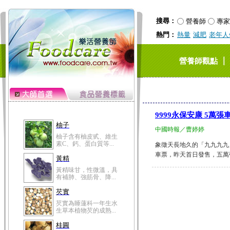
搜尋：
營養師
專家
熱門：
熱量
減肥
老年人
｜
營養師觀點
9999永保安康 5萬
柚子
中國時報／曹婷婷
柚子含有柚皮甙、維生
素C、鈣、蛋白質等...
象徵天長地久的「九九九九
車票，昨天首日發售，五萬張
黃精
黃精味甘，性微溫，具
有補肺、強筋骨、降...
芡實
芡實為睡蓮科一年生水
生草本植物芡的成熟...
桂圓