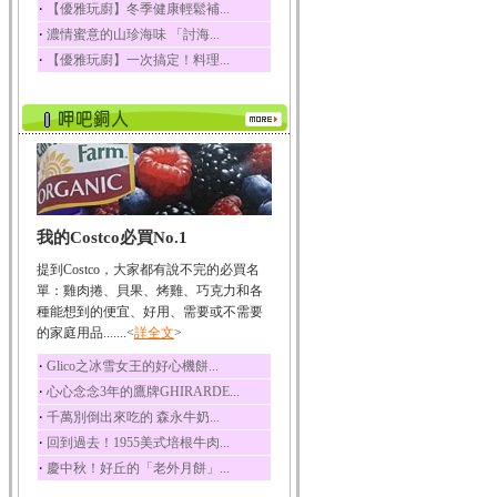
‧
【優雅玩廚】冬季健康輕鬆補...
榛果裡所含的營養素有
‧
濃情蜜意的山珍海味 「討海...
蛋白質、脂肪、醣類...
‧
【優雅玩廚】一次搞定！料理...
迷迭香
迷迭香 裡頭含有咖啡
酸、迷迭香酸、植物...
咖啡
咖啡中的咖啡因會刺激
中樞神經系統，特別...
椰子
我的Costco必買No.1
椰子含有糖類、脂肪、
蛋白質、維生素及多...
提到Costco，大家都有說不完的必買名
荔枝
單：雞肉捲、貝果、烤雞、巧克力和各
荔枝性質溫和所含的營
種能想到的便宜、好用、需要或不需要
養素有醣類、檸檬酸...
的家庭用品.......<
詳全文
>
五味子
‧
Glico之冰雪女王的好心機餅...
五味子性質溫熱所含營
‧
心心念念3年的鷹牌GHIRARDE...
養成分有揮發油、檸...
‧
千萬別倒出來吃的 森永牛奶...
草魚
‧
回到過去！1955美式培根牛肉...
草魚含有維生素A、維生
‧
慶中秋！好丘的「老外月餅」...
素C、及豐富的蛋白...