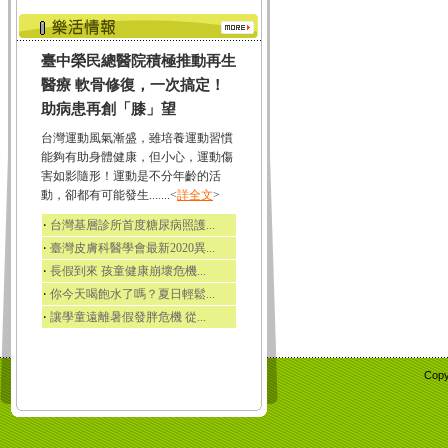
臺中榮民總醫院積極推動再生
醫療 軟骨修復，一次搞定！
助病患再創「膝」望
台灣運動風氣漸盛，雖培養運動習慣
能夠有助身體健康，但小心，運動傷
害如影隨形！運動是不分年齡的活
動，卻都有可能發生.......<
詳全文
>
‧
台灣基層診所首度糖尿病照護...
‧
臺灣皮膚科醫學會最新2020異...
‧
長假到來 孩童健康崩壞危機...
‧
你今天喝飽水了嗎？夏日輕鬆...
‧
讓學童遠離暑假發胖危機 從...
Copy