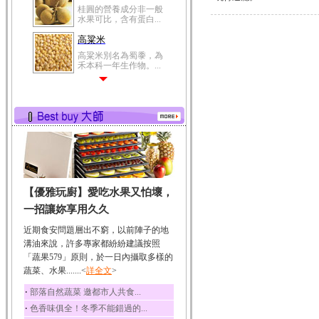
桂圓的營養成分非一般
水果可比，含有蛋白...
高粱米
高粱米別名為蜀黍，為
禾本科一年生作物。...
鯽魚
鯽魚裡所含的營養成分
有蛋白質、脂肪、磷...
鮪魚
鮪魚肚肉中的不飽和脂
肪酸內富含EPA和DH...
韭菜
【優雅玩廚】愛吃水果又怕壞，
韭菜所含的膳食纖維能
幫助消化與通便；揮...
一招讓妳享用久久
冬瓜
近期食安問題層出不窮，以前陣子的地
冬瓜營養價值高，鈉含
溝油來說，許多專家都紛紛建議按照
量極低是水腫病人的...
「蔬果579」原則，於一日內攝取多樣的
蔬菜、水果.......<
豆豉
詳全文
>
豆豉裡頭含有營養的蛋
‧
部落自然蔬菜 邀都市人共食...
白質、脂肪、鈣、磷...
‧
色香味俱全！冬季不能錯過的...
榛果