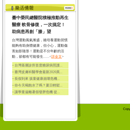
臺中榮民總醫院積極推動再生
醫療 軟骨修復，一次搞定！
助病患再創「膝」望
台灣運動風氣漸盛，雖培養運動習慣
能夠有助身體健康，但小心，運動傷
害如影隨形！運動是不分年齡的活
動，卻都有可能發生.......<
詳全文
>
‧
台灣基層診所首度糖尿病照護...
‧
臺灣皮膚科醫學會最新2020異...
‧
長假到來 孩童健康崩壞危機...
‧
你今天喝飽水了嗎？夏日輕鬆...
‧
讓學童遠離暑假發胖危機 從...
Copy