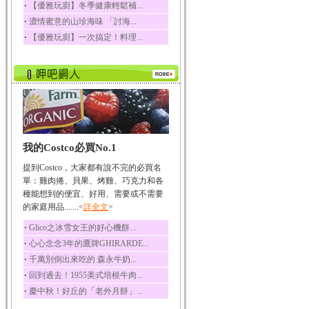
‧
【優雅玩廚】冬季健康輕鬆補...
榛果裡所含的營養素有
‧
濃情蜜意的山珍海味 「討海...
蛋白質、脂肪、醣類...
‧
【優雅玩廚】一次搞定！料理...
迷迭香
迷迭香 裡頭含有咖啡
酸、迷迭香酸、植物...
咖啡
咖啡中的咖啡因會刺激
中樞神經系統，特別...
椰子
我的Costco必買No.1
椰子含有糖類、脂肪、
蛋白質、維生素及多...
提到Costco，大家都有說不完的必買名
荔枝
單：雞肉捲、貝果、烤雞、巧克力和各
荔枝性質溫和所含的營
種能想到的便宜、好用、需要或不需要
養素有醣類、檸檬酸...
的家庭用品.......<
詳全文
>
五味子
‧
Glico之冰雪女王的好心機餅...
五味子性質溫熱所含營
‧
心心念念3年的鷹牌GHIRARDE...
養成分有揮發油、檸...
‧
千萬別倒出來吃的 森永牛奶...
草魚
‧
回到過去！1955美式培根牛肉...
草魚含有維生素A、維生
‧
慶中秋！好丘的「老外月餅」...
素C、及豐富的蛋白...