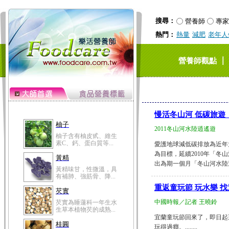
搜尋：
營養師
專家
熱門：
熱量
減肥
老年人
｜
營養師觀點
慢活冬山河 低碳旅遊
柚子
2011冬山河水陸逍遙遊
柚子含有柚皮甙、維生
素C、鈣、蛋白質等...
愛護地球減低碳排放為近年
為目標，延續2010年「冬
黃精
出為期一個月「冬山河水陸逍遙遊
黃精味甘，性微溫，具
有補肺、強筋骨、降...
重返童玩節 玩水樂 
芡實
中國時報／記者 王曉鈴
芡實為睡蓮科一年生水
生草本植物芡的成熟...
宜蘭童玩節回來了，即日起
桂圓
玩得過癮。........