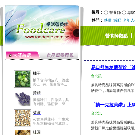
搜尋：
營養師
專家
熱門：
熱量
減肥
老年人
｜
營養師觀點
易口舒無糖薄荷錠「
柚子
台北訊
柚子含有柚皮甙、維生
素C、鈣、蛋白質等...
兼具時尚品味與高質感的Ec
酷夏中，增添清新自信風采，即日
黃精
黃精味甘，性微溫，具
有補肺、強筋骨、降...
「抽一克拉美鑽」上網
芡實
台北訊
芡實為睡蓮科一年生水
兼具時尚品味與高質感的Ec
生草本植物芡的成熟...
清新口氣之餘更能輕鬆吸引眾人
桂圓