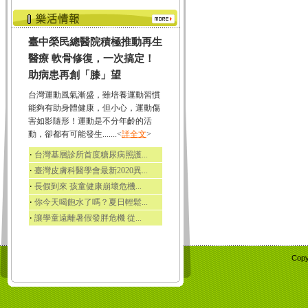
臺中榮民總醫院積極推動再生
醫療 軟骨修復，一次搞定！
助病患再創「膝」望
台灣運動風氣漸盛，雖培養運動習慣
能夠有助身體健康，但小心，運動傷
害如影隨形！運動是不分年齡的活
動，卻都有可能發生.......<
詳全文
>
‧
台灣基層診所首度糖尿病照護...
‧
臺灣皮膚科醫學會最新2020異...
‧
長假到來 孩童健康崩壞危機...
‧
你今天喝飽水了嗎？夏日輕鬆...
‧
讓學童遠離暑假發胖危機 從...
Copy