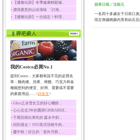
‧
【優雅玩廚】冬季健康輕鬆補...
蘋果日報／沈能元
榛果裡所含的營養素有
‧
濃情蜜意的山珍海味 「討海...
蛋白質、脂肪、醣類...
一名四十多歲女子日前口臭
‧
【優雅玩廚】一次搞定！料理...
迷迭香
現左側扁桃腺內竟有結石且嚴重發炎
迷迭香 裡頭含有咖啡
酸、迷迭香酸、植物...
咖啡
咖啡中的咖啡因會刺激
中樞神經系統，特別...
椰子
我的Costco必買No.1
椰子含有糖類、脂肪、
蛋白質、維生素及多...
提到Costco，大家都有說不完的必買名
荔枝
單：雞肉捲、貝果、烤雞、巧克力和各
荔枝性質溫和所含的營
種能想到的便宜、好用、需要或不需要
養素有醣類、檸檬酸...
的家庭用品.......<
詳全文
>
五味子
‧
Glico之冰雪女王的好心機餅...
五味子性質溫熱所含營
‧
心心念念3年的鷹牌GHIRARDE...
養成分有揮發油、檸...
‧
千萬別倒出來吃的 森永牛奶...
草魚
‧
回到過去！1955美式培根牛肉...
草魚含有維生素A、維生
‧
慶中秋！好丘的「老外月餅」...
素C、及豐富的蛋白...