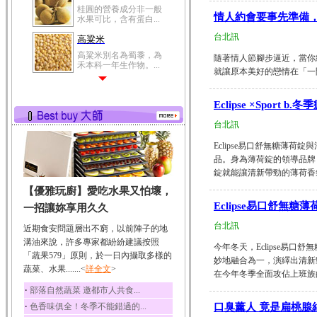
桂圓的營養成分非一般
情人約會要事先準備
水果可比，含有蛋白...
台北訊
高粱米
高粱米別名為蜀黍，為
隨著情人節腳步逼近，當你
禾本科一年生作物。...
就讓原本美好的戀情在「一開
鯽魚
鯽魚裡所含的營養成分
Eclipse ×Sport
有蛋白質、脂肪、磷...
台北訊
鮪魚
Eclipse易口舒無糖薄荷錠
鮪魚肚肉中的不飽和脂
肪酸內富含EPA和DH...
品。身為薄荷錠的領導品牌，
錠就能讓清新帶勁的薄荷香氣
韭菜
【優雅玩廚】愛吃水果又怕壞，
韭菜所含的膳食纖維能
幫助消化與通便；揮...
Eclipse易口舒無糖
一招讓妳享用久久
冬瓜
台北訊
近期食安問題層出不窮，以前陣子的地
冬瓜營養價值高，鈉含
溝油來說，許多專家都紛紛建議按照
今年冬天，Eclipse易
量極低是水腫病人的...
「蔬果579」原則，於一日內攝取多樣的
妙地融合為一，演繹出清新
蔬菜、水果.......<
豆豉
詳全文
>
在今年冬季全面攻佔上班族的心
豆豉裡頭含有營養的蛋
‧
部落自然蔬菜 邀都市人共食...
白質、脂肪、鈣、磷...
‧
色香味俱全！冬季不能錯過的...
口臭薰人 竟是扁桃腺
榛果