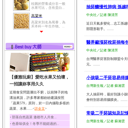
桂圓的營養成分非一般
抽菸釀慢性肺病 孫越
水果可比，含有蛋白...
中央社／記者 陳清芳
高粱米
高粱米別名為蜀黍，為
近日天氣多變化，志工孫越
禾本科一年生作物。...
部隱形殺手。........
鯽魚
鯽魚裡所含的營養成分
醫界籲漲菸稅菸捐每包
有蛋白質、脂肪、磷...
中央社／記者 陳清芳
鮪魚
台灣醫界菸害防制聯盟今天呼
鮪魚肚肉中的不飽和脂
肪酸內富含EPA和DH...
元。........
韭菜
【優雅玩廚】愛吃水果又怕壞，
小孩吸二手菸容易得
韭菜所含的膳食纖維能
幫助消化與通便；揮...
一招讓妳享用久久
台灣新生報／記者 蘇湘雲
冬瓜
近期食安問題層出不窮，以前陣子的地
大人抽菸時，最好別讓小孩
冬瓜營養價值高，鈉含
溝油來說，許多專家都紛紛建議按照
會特別容易得腦膜炎。........
量極低是水腫病人的...
「蔬果579」原則，於一日內攝取多樣的
蔬菜、水果.......<
豆豉
詳全文
>
常吸二手菸認知及記
豆豉裡頭含有營養的蛋
‧
部落自然蔬菜 邀都市人共食...
白質、脂肪、鈣、磷...
台灣新生報／記者 蘇湘雲
‧
色香味俱全！冬季不能錯過的...
榛果