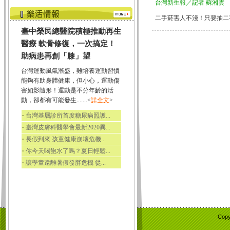
台灣新生報／記者 蘇湘雲
二手菸害人不淺！只要抽二手菸
臺中榮民總醫院積極推動再生
醫療 軟骨修復，一次搞定！
助病患再創「膝」望
台灣運動風氣漸盛，雖培養運動習慣
能夠有助身體健康，但小心，運動傷
害如影隨形！運動是不分年齡的活
動，卻都有可能發生.......<
詳全文
>
‧
台灣基層診所首度糖尿病照護...
‧
臺灣皮膚科醫學會最新2020異...
‧
長假到來 孩童健康崩壞危機...
‧
你今天喝飽水了嗎？夏日輕鬆...
‧
讓學童遠離暑假發胖危機 從...
Copy