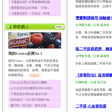
英國英國諾桑比亞大學毒品
‧
【優雅玩廚】冬季健康輕鬆補...
榛果裡所含的營養素有
能很容易受到損害，記憶力會比
‧
濃情蜜意的山珍海味 「討海...
蛋白質、脂肪、醣類...
‧
【優雅玩廚】一次搞定！料理...
迷迭香
燙髮劑謹慎用 抽驗逾
迷迭香 裡頭含有咖啡
酸、迷迭香酸、植物...
台灣新生報／記者 蘇湘雲
咖啡
兒童、青少年接觸二手菸危
害，呼吸道便很難保持清潔，肺部
咖啡中的咖啡因會刺激
中樞神經系統，特別...
椰子
吸二手菸易肥胖、糖
我的Costco必買No.1
椰子含有糖類、脂肪、
台灣新生報／記者 蘇湘雲
蛋白質、維生素及多...
提到Costco，大家都有說不完的必買名
許多人都知道吸二手菸不好。
荔枝
單：雞肉捲、貝果、烤雞、巧克力和各
荔枝性質溫和所含的營
種能想到的便宜、好用、需要或不需要
養素有醣類、檸檬酸...
的家庭用品.......<
詳全文
>
《菸害防治》延長開藥
五味子
‧
中國時報／記者 黃天如
Glico之冰雪女王的好心機餅...
五味子性質溫熱所含營
‧
心心念念3年的鷹牌GHIRARDE...
養成分有揮發油、檸...
為提高癮君子戒菸意願，國
‧
千萬別倒出來吃的 森永牛奶...
不少台商定期返國看戒菸門診
草魚
‧
回到過去！1955美式培根牛肉...
草魚含有維生素A、維生
‧
慶中秋！好丘的「老外月餅」...
素C、及豐富的蛋白...
二手菸 心血管剋星