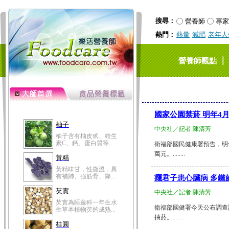
搜尋：
營養師
專家
熱門：
熱量
減肥
老年人
｜
營養師觀點
國家公園禁菸 明年4
柚子
中央社／記者 陳清芳
柚子含有柚皮甙、維生
素C、鈣、蛋白質等...
衛福部國民健康署預告，明
萬元。........
黃精
黃精味甘，性微溫，具
有補肺、強筋骨、降...
癮君子患心臟病 多鐵
芡實
中央社／記者 陳清芳
芡實為睡蓮科一年生水
衛福部國健署今天公布調查
生草本植物芡的成熟...
抽菸。........
桂圓