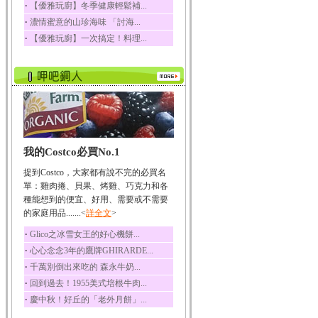
‧
【優雅玩廚】冬季健康輕鬆補...
‧
濃情蜜意的山珍海味 「討海...
‧
【優雅玩廚】一次搞定！料理...
我的Costco必買No.1
提到Costco，大家都有說不完的必買名
單：雞肉捲、貝果、烤雞、巧克力和各
種能想到的便宜、好用、需要或不需要
的家庭用品.......<
詳全文
>
‧
Glico之冰雪女王的好心機餅...
‧
心心念念3年的鷹牌GHIRARDE...
‧
千萬別倒出來吃的 森永牛奶...
‧
回到過去！1955美式培根牛肉...
‧
慶中秋！好丘的「老外月餅」...