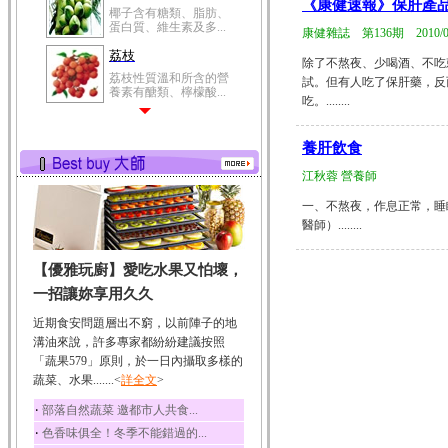
《康健速報》保肝產品
椰子含有糖類、脂肪、
蛋白質、維生素及多...
康健雜誌 第136期 2010/03
荔枝
除了不熬夜、少喝酒、不吃
荔枝性質溫和所含的營
試。但有人吃了保肝藥，反
養素有醣類、檸檬酸...
吃。........
五味子
五味子性質溫熱所含營
養肝飲食
養成分有揮發油、檸...
江秋蓉 營養師
草魚
一、不熬夜，作息正常，睡
草魚含有維生素A、維生
素C、及豐富的蛋白...
醫師）........
【優雅玩廚】愛吃水果又怕壞，
一招讓妳享用久久
近期食安問題層出不窮，以前陣子的地
溝油來說，許多專家都紛紛建議按照
「蔬果579」原則，於一日內攝取多樣的
蔬菜、水果.......<
詳全文
>
‧
部落自然蔬菜 邀都市人共食...
‧
色香味俱全！冬季不能錯過的...