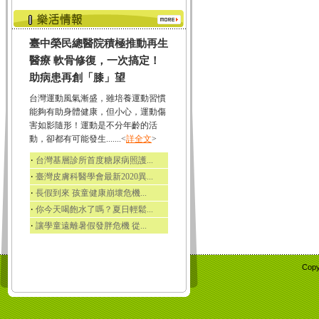
臺中榮民總醫院積極推動再生
醫療 軟骨修復，一次搞定！
助病患再創「膝」望
台灣運動風氣漸盛，雖培養運動習慣
能夠有助身體健康，但小心，運動傷
害如影隨形！運動是不分年齡的活
動，卻都有可能發生.......<
詳全文
>
‧
台灣基層診所首度糖尿病照護...
‧
臺灣皮膚科醫學會最新2020異...
‧
長假到來 孩童健康崩壞危機...
‧
你今天喝飽水了嗎？夏日輕鬆...
‧
讓學童遠離暑假發胖危機 從...
Copy