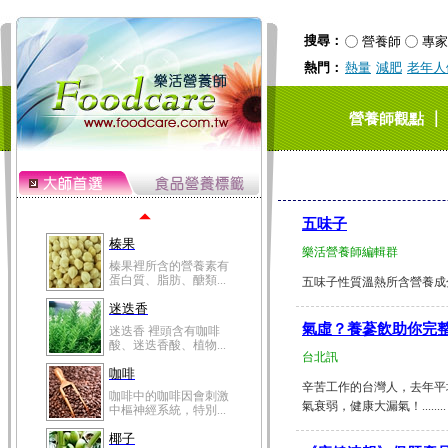
鮪魚肚肉中的不飽和脂
肪酸內富含EPA和DH...
搜尋：
營養師
專家
韭菜
熱門：
熱量
減肥
老年人
韭菜所含的膳食纖維能
幫助消化與通便；揮...
冬瓜
｜
營養師觀點
冬瓜營養價值高，鈉含
量極低是水腫病人的...
豆豉
豆豉裡頭含有營養的蛋
白質、脂肪、鈣、磷...
五味子
榛果
樂活營養師編輯群
榛果裡所含的營養素有
蛋白質、脂肪、醣類...
五味子性質溫熱所含營養成分
迷迭香
氣虛？養蔘飲助你完
迷迭香 裡頭含有咖啡
酸、迷迭香酸、植物...
台北訊
咖啡
辛苦工作的台灣人，去年平
咖啡中的咖啡因會刺激
氣衰弱，健康大漏氣！........
中樞神經系統，特別...
椰子