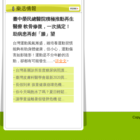
臺中榮民總醫院積極推動再生
醫療 軟骨修復，一次搞定！
助病患再創「膝」望
台灣運動風氣漸盛，雖培養運動習慣
能夠有助身體健康，但小心，運動傷
害如影隨形！運動是不分年齡的活
動，卻都有可能發生.......<
詳全文
>
‧
台灣基層診所首度糖尿病照護...
‧
臺灣皮膚科醫學會最新2020異...
‧
長假到來 孩童健康崩壞危機...
‧
你今天喝飽水了嗎？夏日輕鬆...
‧
讓學童遠離暑假發胖危機 從...
Copy