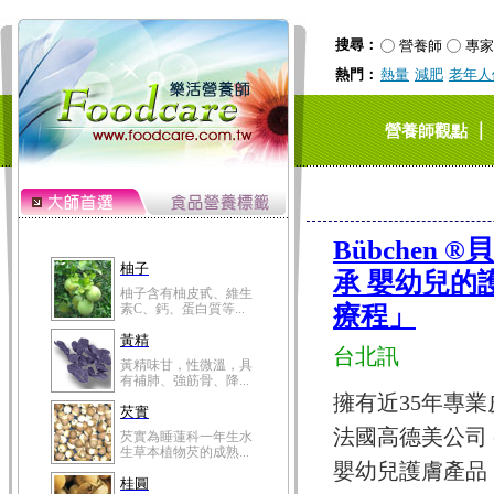
搜尋：
營養師
專家
熱門：
熱量
減肥
老年人
｜
營養師觀點
Bübchen
柚子
承 嬰幼兒的護
柚子含有柚皮甙、維生
素C、鈣、蛋白質等...
療程」
黃精
台北訊
黃精味甘，性微溫，具
有補肺、強筋骨、降...
擁有近35年專
芡實
法國高德美公司
芡實為睡蓮科一年生水
生草本植物芡的成熟...
嬰幼兒護膚產品
桂圓