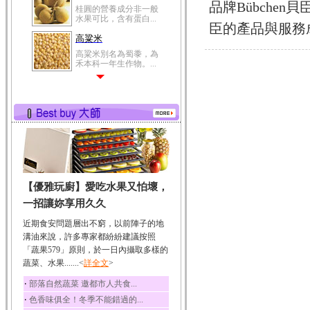
品牌Bübche
桂圓的營養成分非一般
水果可比，含有蛋白...
臣的產品與服務成
高粱米
高粱米別名為蜀黍，為
禾本科一年生作物。...
鯽魚
鯽魚裡所含的營養成分
有蛋白質、脂肪、磷...
鮪魚
鮪魚肚肉中的不飽和脂
肪酸內富含EPA和DH...
韭菜
【優雅玩廚】愛吃水果又怕壞，
韭菜所含的膳食纖維能
幫助消化與通便；揮...
一招讓妳享用久久
冬瓜
近期食安問題層出不窮，以前陣子的地
冬瓜營養價值高，鈉含
溝油來說，許多專家都紛紛建議按照
量極低是水腫病人的...
「蔬果579」原則，於一日內攝取多樣的
蔬菜、水果.......<
豆豉
詳全文
>
豆豉裡頭含有營養的蛋
‧
部落自然蔬菜 邀都市人共食...
白質、脂肪、鈣、磷...
‧
色香味俱全！冬季不能錯過的...
榛果