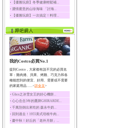
‧
【優雅玩廚】冬季健康輕鬆補...
榛果裡所含的營養素有
‧
濃情蜜意的山珍海味 「討海...
蛋白質、脂肪、醣類...
‧
【優雅玩廚】一次搞定！料理...
迷迭香
迷迭香 裡頭含有咖啡
酸、迷迭香酸、植物...
咖啡
咖啡中的咖啡因會刺激
中樞神經系統，特別...
椰子
我的Costco必買No.1
椰子含有糖類、脂肪、
蛋白質、維生素及多...
提到Costco，大家都有說不完的必買名
荔枝
單：雞肉捲、貝果、烤雞、巧克力和各
荔枝性質溫和所含的營
種能想到的便宜、好用、需要或不需要
養素有醣類、檸檬酸...
的家庭用品.......<
詳全文
>
五味子
‧
Glico之冰雪女王的好心機餅...
五味子性質溫熱所含營
‧
心心念念3年的鷹牌GHIRARDE...
養成分有揮發油、檸...
‧
千萬別倒出來吃的 森永牛奶...
草魚
‧
回到過去！1955美式培根牛肉...
草魚含有維生素A、維生
‧
慶中秋！好丘的「老外月餅」...
素C、及豐富的蛋白...