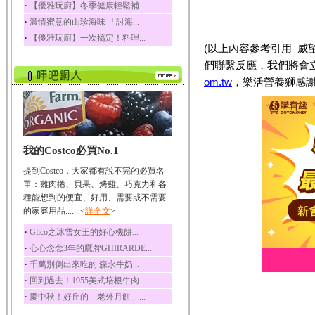
‧
【優雅玩廚】冬季健康輕鬆補...
榛果裡所含的營養素有
‧
濃情蜜意的山珍海味 「討海...
蛋白質、脂肪、醣類...
‧
【優雅玩廚】一次搞定！料理...
迷迭香
(以上內容參考引用 
迷迭香 裡頭含有咖啡
們聯繫反應，我們將會
酸、迷迭香酸、植物...
om.tw
，樂活營養獅感謝
咖啡
咖啡中的咖啡因會刺激
中樞神經系統，特別...
椰子
我的Costco必買No.1
椰子含有糖類、脂肪、
蛋白質、維生素及多...
提到Costco，大家都有說不完的必買名
荔枝
單：雞肉捲、貝果、烤雞、巧克力和各
荔枝性質溫和所含的營
種能想到的便宜、好用、需要或不需要
養素有醣類、檸檬酸...
的家庭用品.......<
詳全文
>
五味子
‧
Glico之冰雪女王的好心機餅...
五味子性質溫熱所含營
‧
心心念念3年的鷹牌GHIRARDE...
養成分有揮發油、檸...
‧
千萬別倒出來吃的 森永牛奶...
草魚
‧
回到過去！1955美式培根牛肉...
草魚含有維生素A、維生
‧
慶中秋！好丘的「老外月餅」...
素C、及豐富的蛋白...