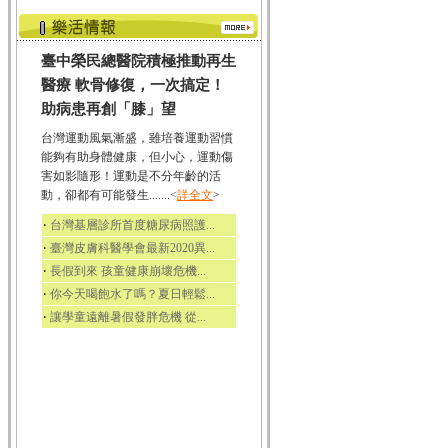
臺中榮民總醫院積極推動再生
醫療 軟骨修復，一次搞定！
助病患再創「膝」望
台灣運動風氣漸盛，雖培養運動習慣
能夠有助身體健康，但小心，運動傷
害如影隨形！運動是不分年齡的活
動，卻都有可能發生.......<
詳全文
>
‧
台灣基層診所首度糖尿病照護...
‧
臺灣皮膚科醫學會最新2020異...
‧
長假到來 孩童健康崩壞危機...
‧
你今天喝飽水了嗎？夏日輕鬆...
‧
讓學童遠離暑假發胖危機 從...