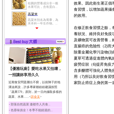
效果。因此衛生署正倡導
桂圓的營養成分非一般
水果可比，含有蛋白...
食習慣，以增加蔬果攝
高粱米
的效用。
高粱米別名為蜀黍，為
禾本科一年生作物。...
在修正飲食習慣之餘，
鯽魚
養狀況、維持良好免疫
鯽魚裡所含的營養成分
及礦物質可改善營養，維
有蛋白質、脂肪、磷...
直腸癌的危險性（2)
鮪魚
除重金屬化學污染物(3
鮪魚肚肉中的不飽和脂
肪酸內富含EPA和DH...
夏草可透過促進體內氧
韭菜
疲勞症狀（6)提昇免
【優雅玩廚】愛吃水果又怕壞，
韭菜所含的膳食纖維能
含多醣體可強化人體免
幫助消化與通便；揮...
一招讓妳享用久久
用（7)所以良好飲食
冬瓜
近期食安問題層出不窮，以前陣子的地
家防止癌症上身的第一
冬瓜營養價值高，鈉含
溝油來說，許多專家都紛紛建議按照
量極低是水腫病人的...
「蔬果579」原則，於一日內攝取多樣的
蔬菜、水果.......<
豆豉
詳全文
>
豆豉裡頭含有營養的蛋
‧
部落自然蔬菜 邀都市人共食...
白質、脂肪、鈣、磷...
‧
色香味俱全！冬季不能錯過的...
榛果