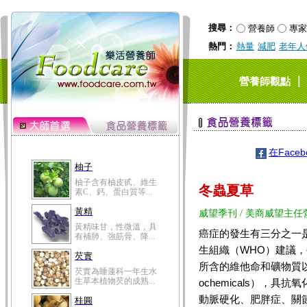
搜尋：
營養師
專家
熱門：
熱量
減肥
老年人
｜
營養師觀點
在Face
柚子
柚子含有柚皮甙、維生
冬蟲夏草
素C、鈣、蛋白質等...
黃精
威望季刊 / 美商威望主任
黃精味甘，性微溫，具
癌症的發生有三分之一
有補肺、強筋骨、降...
生組織（WHO）建議，
芡實
所含的維他命和礦物質以
芡實為睡蓮科一年生水
生草本植物芡的成熟...
ochemicals），
動脈硬化、肥胖症、關
桂圓