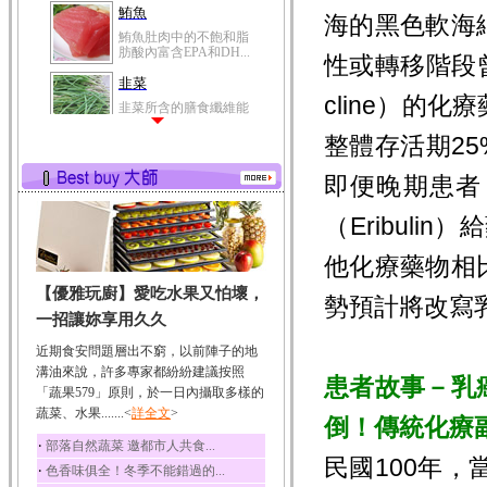
冬瓜營養價值高，鈉含
海的黑色軟海
量極低是水腫病人的...
性或轉移階段
豆豉
豆豉裡頭含有營養的蛋
cline
）
的化療
白質、脂肪、鈣、磷...
榛果
整體存活期25
榛果裡所含的營養素有
蛋白質、脂肪、醣類...
即便晚期患者
迷迭香
（Eribul
迷迭香 裡頭含有咖啡
酸、迷迭香酸、植物...
他化療藥物相
咖啡
【優雅玩廚】愛吃水果又怕壞，
咖啡中的咖啡因會刺激
勢預計將改寫
中樞神經系統，特別...
一招讓妳享用久久
椰子
近期食安問題層出不窮，以前陣子的地
椰子含有糖類、脂肪、
溝油來說，許多專家都紛紛建議按照
患者故事－
乳
蛋白質、維生素及多...
「蔬果579」原則，於一日內攝取多樣的
蔬菜、水果.......<
荔枝
詳全文
>
倒
！
傳統化療
荔枝性質溫和所含的營
‧
部落自然蔬菜 邀都市人共食...
養素有醣類、檸檬酸...
民國100年
‧
色香味俱全！冬季不能錯過的...
五味子