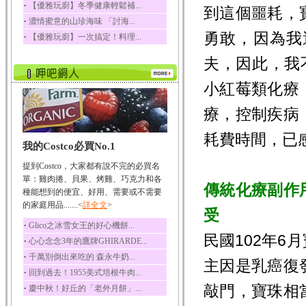
‧
【優雅玩廚】冬季健康輕鬆補...
到這個噩耗，
五味子性質溫熱所含營
‧
濃情蜜意的山珍海味 「討海...
養成分有揮發油、檸...
勇敢，因為我
‧
【優雅玩廚】一次搞定！料理...
草魚
草魚含有維生素A、維生
夫，因此，我
素C、及豐富的蛋白...
小紅莓類化療
療，控制疾病
耗費時間，已
我的Costco必買No.1
提到Costco，大家都有說不完的必買名
單：雞肉捲、貝果、烤雞、巧克力和各
傳統化療副作
種能想到的便宜、好用、需要或不需要
的家庭用品.......<
詳全文
>
受
‧
Glico之冰雪女王的好心機餅...
民國102年
‧
心心念念3年的鷹牌GHIRARDE...
‧
千萬別倒出來吃的 森永牛奶...
主因是乳癌復
‧
回到過去！1955美式培根牛肉...
敲門，寶珠相
‧
慶中秋！好丘的「老外月餅」...