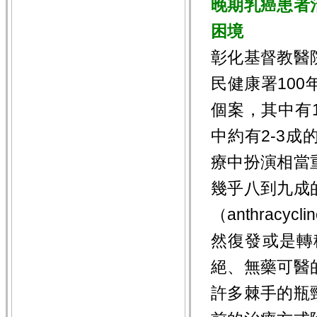
晚期乳癌患者
困境
彰化基督教醫
民健康署100
個案，其中有
中約有2-3
療中扮演相當
幾乎八到九成
（
anthracycli
然復發或是轉
絕、無藥可醫
許多棘手的瓶