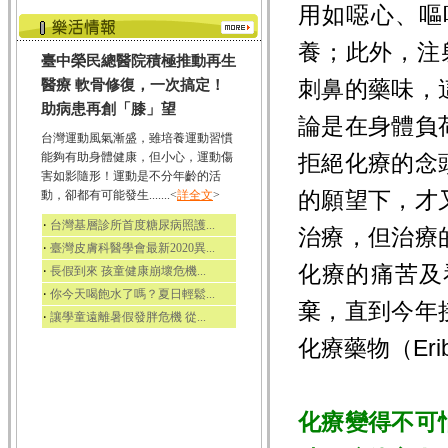
用如噁心、嘔
養；此外，注
臺中榮民總醫院積極推動再生
刺鼻的藥味，
醫療 軟骨修復，一次搞定！
助病患再創「膝」望
論是在身體負
台灣運動風氣漸盛，雖培養運動習慣
能夠有助身體健康，但小心，運動傷
拒絕化療的念
害如影隨形！運動是不分年齡的活
的願望下，才
動，卻都有可能發生.......<
詳全文
>
‧
台灣基層診所首度糖尿病照護...
治療，但治療
‧
臺灣皮膚科醫學會最新2020異...
化療的痛苦及
‧
長假到來 孩童健康崩壞危機...
‧
你今天喝飽水了嗎？夏日輕鬆...
棄，直到今年
‧
讓學童遠離暑假發胖危機 從...
化療藥物（Er
化療變得不可