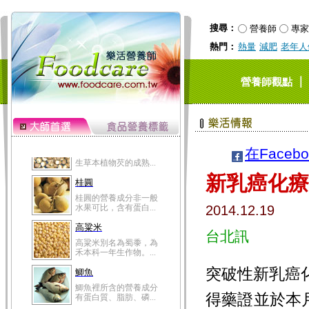
黃精味甘，性微溫，具
有補肺、強筋骨、降...
搜尋：
營養師
專家
芡實
熱門：
熱量
減肥
老年人
芡實為睡蓮科一年生水
生草本植物芡的成熟...
桂圓
｜
營養師觀點
桂圓的營養成分非一般
水果可比，含有蛋白...
高粱米
高粱米別名為蜀黍，為
禾本科一年生作物。...
在Faceb
鯽魚
新乳癌化療
鯽魚裡所含的營養成分
有蛋白質、脂肪、磷...
2014.12.19
鮪魚
鮪魚肚肉中的不飽和脂
台北訊
肪酸內富含EPA和DH...
韭菜
突破性新乳癌化
韭菜所含的膳食纖維能
幫助消化與通便；揮...
得藥證並於本
冬瓜