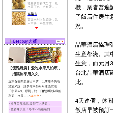
桂圓的營養成分非一般
機，業者普遍
水果可比，含有蛋白...
高粱米
了飯店住房生
高粱米別名為蜀黍，為
禾本科一年生作物。...
況。
鯽魚
鯽魚裡所含的營養成分
有蛋白質、脂肪、磷...
晶華酒店協理
鮪魚
鮪魚肚肉中的不飽和脂
生意都滿。其
肪酸內富含EPA和DH...
生意，而元月
韭菜
【優雅玩廚】愛吃水果又怕壞，
韭菜所含的膳食纖維能
台北晶華酒店
幫助消化與通便；揮...
一招讓妳享用久久
冬瓜
此。
近期食安問題層出不窮，以前陣子的地
冬瓜營養價值高，鈉含
溝油來說，許多專家都紛紛建議按照
量極低是水腫病人的...
「蔬果579」原則，於一日內攝取多樣的
蔬菜、水果.......<
豆豉
詳全文
>
4天連假，休
豆豉裡頭含有營養的蛋
‧
部落自然蔬菜 邀都市人共食...
白質、脂肪、鈣、磷...
飯店早被預訂
‧
色香味俱全！冬季不能錯過的...
榛果