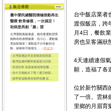
台中飯店業者
臺中榮民總醫院積極推動再生
醫療 軟骨修復，一次搞定！
渡假飯店，跨年
助病患再創「膝」望
月4日，餐飲
台灣運動風氣漸盛，雖培養運動習慣
能夠有助身體健康，但小心，運動傷
房也呈客滿狀
害如影隨形！運動是不分年齡的活
動，卻都有可能發生.......<
詳全文
>
‧
台灣基層診所首度糖尿病照護...
4天連續連假
‧
臺灣皮膚科醫學會最新2020異...
‧
長假到來 孩童健康崩壞危機...
願，造福了各
‧
你今天喝飽水了嗎？夏日輕鬆...
‧
讓學童遠離暑假發胖危機 從...
位於新竹關西
了一倍。雲林
里鄉的月眉育