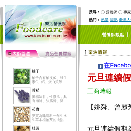
搜尋：
營養師
專家
熱門：
熱量
減肥
老年人
｜
營養師觀點
在Faceb
柚子
元旦連續假
柚子含有柚皮甙、維生
素C、鈣、蛋白質等...
工商時報
黃精
黃精味甘，性微溫，具
有補肺、強筋骨、降...
【姚舜、曾麗
芡實
芡實為睡蓮科一年生水
生草本植物芡的成熟...
元旦連續假期
桂圓