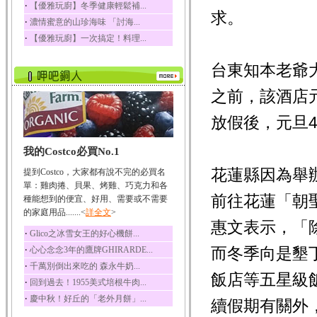
‧
【優雅玩廚】冬季健康輕鬆補...
求。
榛果裡所含的營養素有
‧
濃情蜜意的山珍海味 「討海...
蛋白質、脂肪、醣類...
‧
【優雅玩廚】一次搞定！料理...
迷迭香
迷迭香 裡頭含有咖啡
台東知本老爺
酸、迷迭香酸、植物...
咖啡
之前，該酒店
咖啡中的咖啡因會刺激
中樞神經系統，特別...
放假後，元旦
椰子
我的Costco必買No.1
椰子含有糖類、脂肪、
蛋白質、維生素及多...
花蓮縣因為舉
提到Costco，大家都有說不完的必買名
荔枝
單：雞肉捲、貝果、烤雞、巧克力和各
前往花蓮「朝
荔枝性質溫和所含的營
種能想到的便宜、好用、需要或不需要
養素有醣類、檸檬酸...
的家庭用品.......<
詳全文
>
惠文表示，「
五味子
‧
Glico之冰雪女王的好心機餅...
五味子性質溫熱所含營
‧
而冬季向是墾
心心念念3年的鷹牌GHIRARDE...
養成分有揮發油、檸...
‧
千萬別倒出來吃的 森永牛奶...
草魚
飯店等五星級
‧
回到過去！1955美式培根牛肉...
草魚含有維生素A、維生
‧
慶中秋！好丘的「老外月餅」...
素C、及豐富的蛋白...
續假期有關外