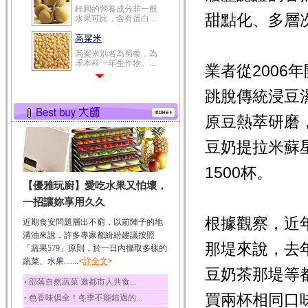
桂圓的營養成分非一般
甜點化、多層
水果可比，含有蛋白...
高粱米
高粱米別名為蜀黍，為
禾本科一年生作物。...
業者從200
鯽魚
跳脫傳統浸豆
鯽魚裡所含的營養成分
有蛋白質、脂肪、磷...
原豆熱萃研磨
鮪魚
鮪魚肚肉中的不飽和脂
豆奶提拉米蘇
肪酸內富含EPA和DH...
1500杯。
韭菜
【優雅玩廚】愛吃水果又怕壞，
韭菜所含的膳食纖維能
幫助消化與通便；揮...
一招讓妳享用久久
冬瓜
根據觀察，近
近期食安問題層出不窮，以前陣子的地
冬瓜營養價值高，鈉含
溝油來說，許多專家都紛紛建議按照
量極低是水腫病人的...
那堤來說，去
「蔬果579」原則，於一日內攝取多樣的
蔬菜、水果.......<
豆豉
詳全文
>
豆奶茶那堤等都
豆豉裡頭含有營養的蛋
‧
部落自然蔬菜 邀都市人共食...
白質、脂肪、鈣、磷...
買兩杯相同口
‧
色香味俱全！冬季不能錯過的...
榛果