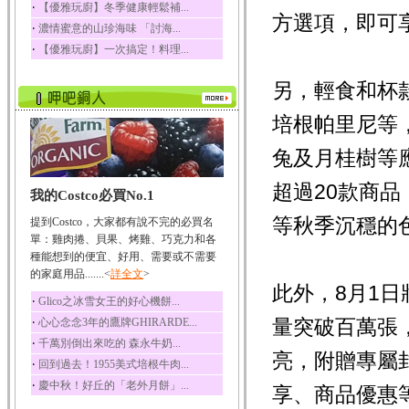
‧
【優雅玩廚】冬季健康輕鬆補...
方選項，即可
榛果裡所含的營養素有
‧
濃情蜜意的山珍海味 「討海...
蛋白質、脂肪、醣類...
‧
【優雅玩廚】一次搞定！料理...
迷迭香
迷迭香 裡頭含有咖啡
另，輕食和杯
酸、迷迭香酸、植物...
咖啡
培根帕里尼等，
咖啡中的咖啡因會刺激
中樞神經系統，特別...
兔及月桂樹等
椰子
超過20款商品
我的Costco必買No.1
椰子含有糖類、脂肪、
蛋白質、維生素及多...
等秋季沉穩的
提到Costco，大家都有說不完的必買名
荔枝
單：雞肉捲、貝果、烤雞、巧克力和各
荔枝性質溫和所含的營
種能想到的便宜、好用、需要或不需要
養素有醣類、檸檬酸...
的家庭用品.......<
詳全文
>
此外，8月1日
五味子
‧
Glico之冰雪女王的好心機餅...
五味子性質溫熱所含營
‧
量突破百萬張
心心念念3年的鷹牌GHIRARDE...
養成分有揮發油、檸...
‧
千萬別倒出來吃的 森永牛奶...
草魚
亮，附贈專屬
‧
回到過去！1955美式培根牛肉...
草魚含有維生素A、維生
‧
慶中秋！好丘的「老外月餅」...
素C、及豐富的蛋白...
享、商品優惠