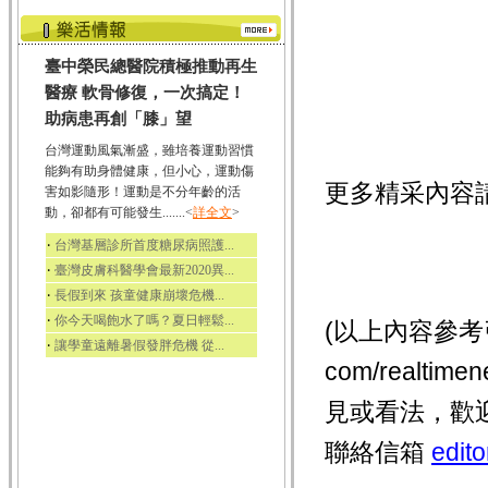
臺中榮民總醫院積極推動再生
醫療 軟骨修復，一次搞定！
助病患再創「膝」望
台灣運動風氣漸盛，雖培養運動習慣
能夠有助身體健康，但小心，運動傷
更多精采內容
害如影隨形！運動是不分年齡的活
動，卻都有可能發生.......<
詳全文
>
‧
台灣基層診所首度糖尿病照護...
‧
臺灣皮膚科醫學會最新2020異...
‧
長假到來 孩童健康崩壞危機...
‧
你今天喝飽水了嗎？夏日輕鬆...
(以上內容參考引用
‧
讓學童遠離暑假發胖危機 從...
com/realti
見或看法，歡
聯絡信箱
edit