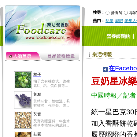
搜尋：
營養師
專家
熱門：
熱量
減肥
老年人
｜
營養師觀點
在Faceb
柚子
豆奶星冰樂
柚子含有柚皮甙、維生
素C、鈣、蛋白質等...
中國時報／記者
黃精
黃精味甘，性微溫，具
有補肺、強筋骨、降...
統一星巴克3
芡實
芡實為睡蓮科一年生水
加入香酥餅乾
生草本植物芡的成熟...
履歷認證的香蕉
桂圓