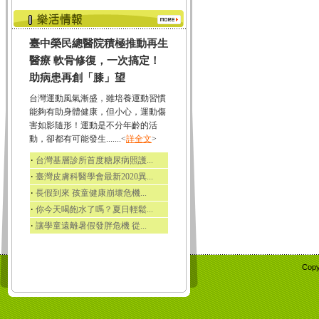
臺中榮民總醫院積極推動再生
醫療 軟骨修復，一次搞定！
助病患再創「膝」望
台灣運動風氣漸盛，雖培養運動習慣
能夠有助身體健康，但小心，運動傷
害如影隨形！運動是不分年齡的活
動，卻都有可能發生.......<
詳全文
>
‧
台灣基層診所首度糖尿病照護...
‧
臺灣皮膚科醫學會最新2020異...
‧
長假到來 孩童健康崩壞危機...
‧
你今天喝飽水了嗎？夏日輕鬆...
‧
讓學童遠離暑假發胖危機 從...
Copy