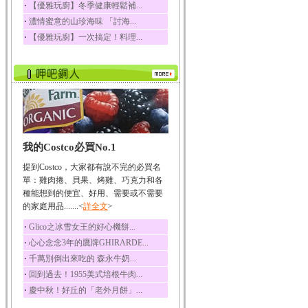
‧
【優雅玩廚】冬季健康輕鬆補...
五味子性質溫熱所含營
‧
濃情蜜意的山珍海味 「討海...
養成分有揮發油、檸...
‧
【優雅玩廚】一次搞定！料理...
草魚
草魚含有維生素A、維生
素C、及豐富的蛋白...
我的Costco必買No.1
提到Costco，大家都有說不完的必買名
單：雞肉捲、貝果、烤雞、巧克力和各
種能想到的便宜、好用、需要或不需要
的家庭用品.......<
詳全文
>
‧
Glico之冰雪女王的好心機餅...
‧
心心念念3年的鷹牌GHIRARDE...
‧
千萬別倒出來吃的 森永牛奶...
‧
回到過去！1955美式培根牛肉...
‧
慶中秋！好丘的「老外月餅」...