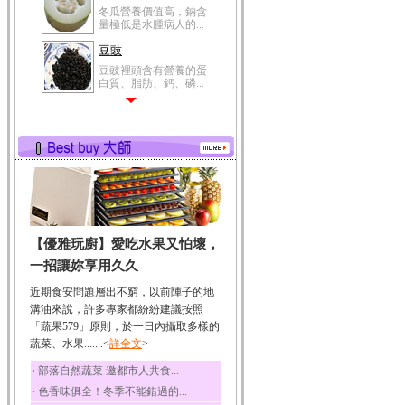
冬瓜營養價值高，鈉含
量極低是水腫病人的...
豆豉
豆豉裡頭含有營養的蛋
白質、脂肪、鈣、磷...
榛果
榛果裡所含的營養素有
蛋白質、脂肪、醣類...
迷迭香
迷迭香 裡頭含有咖啡
酸、迷迭香酸、植物...
咖啡
【優雅玩廚】愛吃水果又怕壞，
咖啡中的咖啡因會刺激
中樞神經系統，特別...
一招讓妳享用久久
椰子
近期食安問題層出不窮，以前陣子的地
椰子含有糖類、脂肪、
溝油來說，許多專家都紛紛建議按照
蛋白質、維生素及多...
「蔬果579」原則，於一日內攝取多樣的
蔬菜、水果.......<
荔枝
詳全文
>
荔枝性質溫和所含的營
‧
部落自然蔬菜 邀都市人共食...
養素有醣類、檸檬酸...
‧
色香味俱全！冬季不能錯過的...
五味子