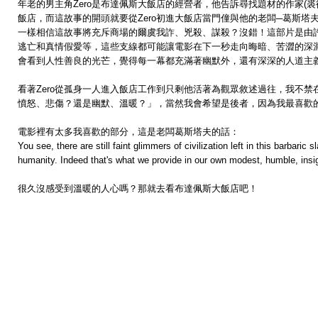
年老的男主角Zero是布達佩斯大飯店的經營者，他告訴尋找題材的作家(裘德洛
飯店，而這故事的開頭就要從Zero初進大飯店當門僮與他的老闆─葛斯塔夫(M
一樣相信這故事將充斥商場的爾虞我詐、兇殺、謀殺？沒錯！這部片是由
逃亡和真情假愛等，這些支線都可能讓電影在下一秒走向晦暗、苦澀的深
會看到人性善良的光芒，覺得每一幕都充滿著幽默外，還有深深的人道主
看著Zero從孤身一人進入飯店工作到只剩他活著為觀眾敘述過往，我不
憤怒、悲傷？還是幽默、溫暖？」，當然我會希望是後者，因為我最喜歡
電影裡有太多我喜歡的部分，這是老闆
葛斯塔夫的
話：
You see, there are still faint glimmers of civilization left in this barbar
humanity. Indeed that's what we provide in our own modest, humble, insigni
很久沒感受到溫暖的人心嗎？那就去看布達佩斯大飯店吧！