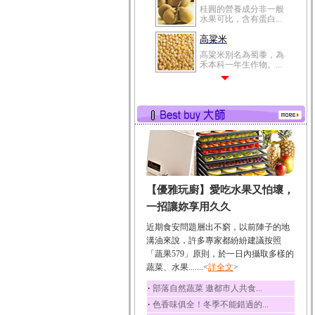
桂圓的營養成分非一般
水果可比，含有蛋白...
高粱米
高粱米別名為蜀黍，為
禾本科一年生作物。...
鯽魚
鯽魚裡所含的營養成分
有蛋白質、脂肪、磷...
鮪魚
鮪魚肚肉中的不飽和脂
肪酸內富含EPA和DH...
韭菜
【優雅玩廚】愛吃水果又怕壞，
韭菜所含的膳食纖維能
幫助消化與通便；揮...
一招讓妳享用久久
冬瓜
近期食安問題層出不窮，以前陣子的地
冬瓜營養價值高，鈉含
溝油來說，許多專家都紛紛建議按照
量極低是水腫病人的...
「蔬果579」原則，於一日內攝取多樣的
蔬菜、水果.......<
豆豉
詳全文
>
豆豉裡頭含有營養的蛋
‧
部落自然蔬菜 邀都市人共食...
白質、脂肪、鈣、磷...
‧
色香味俱全！冬季不能錯過的...
榛果