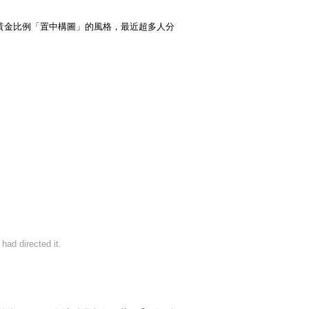
黃金比例「置中構圖」的風格，最近超多人分
had directed it.