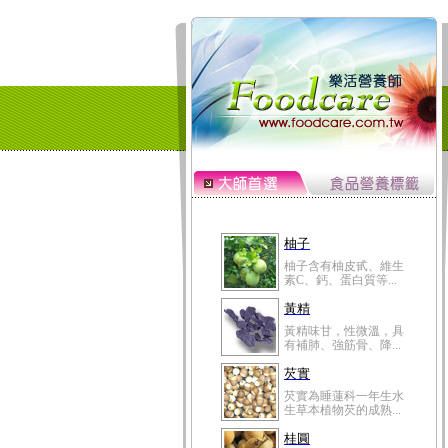
柚子
柚子含有柚皮甙、維生
素C、鈣、蛋白質等...
黃精
黃精味甘，性微溫，具
有補肺、強筋骨、降...
芡實
芡實為睡蓮科一年生水
生草本植物芡的成熟...
桂圓