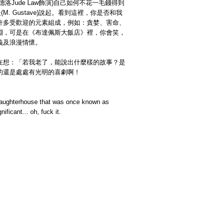
Jude Law飾演)自己如何不花一毛錢得到
. Gustave)說起。看到這裡，你是否和我
許多受歡迎的元素組成，例如：貪婪、害命、
淵，可是在《布達佩斯大飯店》裡，你會笑，
義及浪漫情懷。
禁在想：「若我老了，能說出什麼樣的故事？是
的還是處處有光明的喜劇啊！
ic slaughterhouse that was once known as
ficant... oh, fuck it.