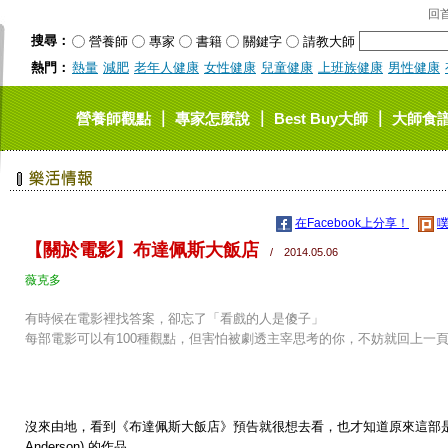
回
搜尋：
營養師
專家
書籍
關鍵字
請教大師
熱門：
熱量
減肥
老年人健康
女性健康
兒童健康
上班族健康
男性健康
｜
｜
｜
營養師觀點
專家怎麼說
Best Buy大師
大師食
在Facebook上分享！
噗
【關於電影】布達佩斯大飯店
/ 2014.05.06
薇克多
有時候在電影裡找答案，卻忘了「看戲的人是傻子」
每部電影可以有100種觀點，但害怕被劇透主宰思考的你，不妨就回上一
沒來由地，看到《布達佩斯大飯店》預告就很想去看，也才知道原來這部是
Anderson) 的作品。