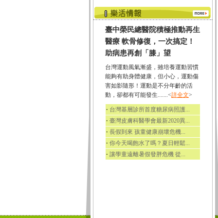
臺中榮民總醫院積極推動再生
醫療 軟骨修復，一次搞定！
助病患再創「膝」望
台灣運動風氣漸盛，雖培養運動習慣
能夠有助身體健康，但小心，運動傷
害如影隨形！運動是不分年齡的活
動，卻都有可能發生.......<
詳全文
>
‧
台灣基層診所首度糖尿病照護...
‧
臺灣皮膚科醫學會最新2020異...
‧
長假到來 孩童健康崩壞危機...
‧
你今天喝飽水了嗎？夏日輕鬆...
‧
讓學童遠離暑假發胖危機 從...