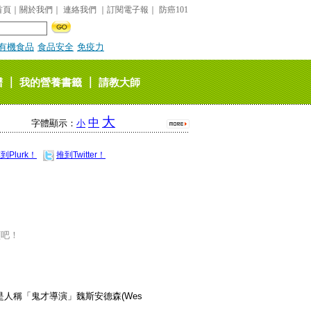
首頁
｜
關於我們
｜
連絡我們
｜
訂閱電子報
｜
防癌101
有機食品
食品安全
免疫力
｜
｜
譜
我的營養書籤
請教大師
大
中
字體顯示：
小
到Plurk！
推到Twitter！
頁吧！
人稱「鬼才導演」魏斯安德森(Wes