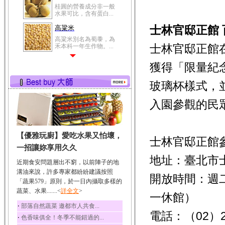
桂圓的營養成分非一般
水果可比，含有蛋白...
士林官邸正館
高粱米
高粱米別名為蜀黍，為
士林官邸正館在
禾本科一年生作物。...
鯽魚
獲得「限量紀
鯽魚裡所含的營養成分
有蛋白質、脂肪、磷...
玻璃杯樣式，
鮪魚
入園參觀的民
鮪魚肚肉中的不飽和脂
肪酸內富含EPA和DH...
韭菜
【優雅玩廚】愛吃水果又怕壞，
韭菜所含的膳食纖維能
士林官邸正館
幫助消化與通便；揮...
一招讓妳享用久久
地址：臺北市
冬瓜
近期食安問題層出不窮，以前陣子的地
冬瓜營養價值高，鈉含
溝油來說，許多專家都紛紛建議按照
開放時間：週二至
量極低是水腫病人的...
「蔬果579」原則，於一日內攝取多樣的
蔬菜、水果.......<
豆豉
詳全文
>
一休館）
豆豉裡頭含有營養的蛋
‧
部落自然蔬菜 邀都市人共食...
白質、脂肪、鈣、磷...
電話：（02）28
‧
色香味俱全！冬季不能錯過的...
榛果