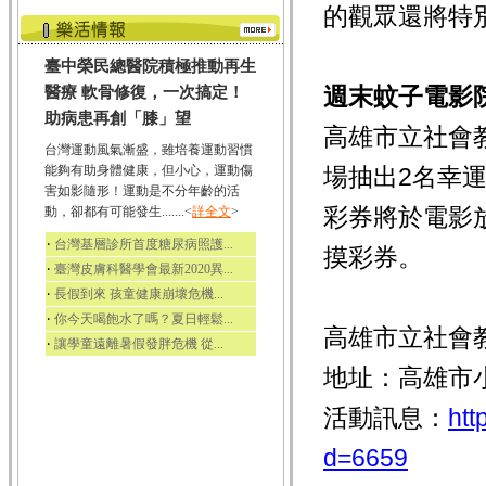
的觀眾還將特
臺中榮民總醫院積極推動再生
週末蚊子電影
醫療 軟骨修復，一次搞定！
助病患再創「膝」望
高雄市立社會
台灣運動風氣漸盛，雖培養運動習慣
能夠有助身體健康，但小心，運動傷
場抽出2名幸
害如影隨形！運動是不分年齡的活
彩券將於電影
動，卻都有可能發生.......<
詳全文
>
‧
台灣基層診所首度糖尿病照護...
摸彩券。
‧
臺灣皮膚科醫學會最新2020異...
‧
長假到來 孩童健康崩壞危機...
‧
你今天喝飽水了嗎？夏日輕鬆...
高雄市立社會
‧
讓學童遠離暑假發胖危機 從...
地址：高雄市
活動訊息：
htt
d=6659