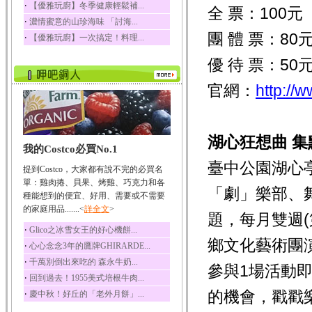
‧
【優雅玩廚】冬季健康輕鬆補...
全 票：100元
榛果裡所含的營養素有
‧
濃情蜜意的山珍海味 「討海...
蛋白質、脂肪、醣類...
團 體 票：8
‧
【優雅玩廚】一次搞定！料理...
迷迭香
迷迭香 裡頭含有咖啡
優 待 票：50
酸、迷迭香酸、植物...
官網：
http://w
咖啡
咖啡中的咖啡因會刺激
中樞神經系統，特別...
椰子
湖心狂想曲
集
我的Costco必買No.1
椰子含有糖類、脂肪、
蛋白質、維生素及多...
臺中公園湖心
提到Costco，大家都有說不完的必買名
荔枝
單：雞肉捲、貝果、烤雞、巧克力和各
「劇」樂部、舞
荔枝性質溫和所含的營
種能想到的便宜、好用、需要或不需要
養素有醣類、檸檬酸...
的家庭用品.......<
詳全文
>
題，每月雙週(
五味子
‧
Glico之冰雪女王的好心機餅...
五味子性質溫熱所含營
鄉文化藝術團
‧
心心念念3年的鷹牌GHIRARDE...
養成分有揮發油、檸...
‧
千萬別倒出來吃的 森永牛奶...
參與1場活動
草魚
‧
回到過去！1955美式培根牛肉...
草魚含有維生素A、維生
的機會，戳戳樂
‧
慶中秋！好丘的「老外月餅」...
素C、及豐富的蛋白...