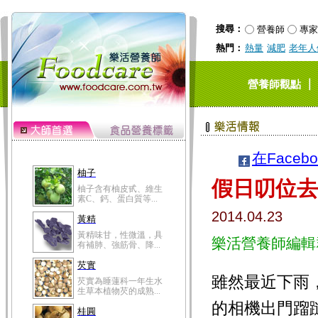
搜尋：
營養師
專家
熱門：
熱量
減肥
老年人
｜
營養師觀點
在Faceb
柚子
假日叨位去
柚子含有柚皮甙、維生
素C、鈣、蛋白質等...
2014.04.23
黃精
黃精味甘，性微溫，具
樂活營養師編輯
有補肺、強筋骨、降...
芡實
雖然最近下雨
芡實為睡蓮科一年生水
生草本植物芡的成熟...
的相機出門蹓
桂圓