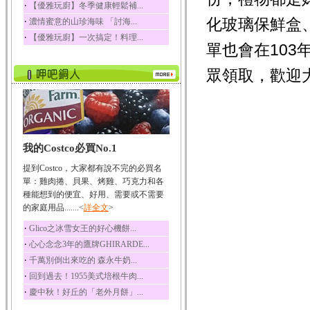
咖啡
‧
【優雅玩廚】冬季健康輕鬆補...
咖啡中的咖啡因會刺激
化玻璃保鮮盒
‧
濃情蜜意的山珍海味 「討海...
中樞神經系統，特別...
‧
【優雅玩廚】一次搞定！料理...
椰子
單也會在103
椰子含有糖類、脂肪、
蛋白質、維生素及多...
眾領取，歡迎
荔枝
荔枝性質溫和所含的營
養素有醣類、檸檬酸...
五味子
我的Costco必買No.1
五味子性質溫熱所含營
養成分有揮發油、檸...
提到Costco，大家都有說不完的必買名
草魚
單：雞肉捲、貝果、烤雞、巧克力和各
種能想到的便宜、好用、需要或不需要
草魚含有維生素A、維生
素C、及豐富的蛋白...
的家庭用品.......<
詳全文
>
‧
Glico之冰雪女王的好心機餅...
‧
心心念念3年的鷹牌GHIRARDE...
‧
千萬別倒出來吃的 森永牛奶...
‧
回到過去！1955美式培根牛肉...
‧
慶中秋！好丘的「老外月餅」...