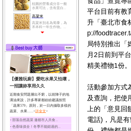
食品」查覽專區
鯽魚裡所含的營養成分
有蛋白質、脂肪、磷...
平台目前有教
鮪魚
升「臺北市食
鮪魚肚肉中的不飽和脂
肪酸內富含EPA和DH...
p://foodtr
韭菜
局特別推出「
韭菜所含的膳食纖維能
幫助消化與通便；揮...
月2日前到平
冬瓜
冬瓜營養價值高，鈉含
精美禮物1份
量極低是水腫病人的...
豆豉
【優雅玩廚】愛吃水果又怕壞，
豆豉裡頭含有營養的蛋
白質、脂肪、鈣、磷...
活動參加方式
一招讓妳享用久久
榛果
近期食安問題層出不窮，以前陣子的地
及查詢，把使
榛果裡所含的營養素有
溝油來說，許多專家都紛紛建議按照
蛋白質、脂肪、醣類...
「蔬果579」原則，於一日內攝取多樣的
上的「意見回
蔬菜、水果.......<
詳全文
>
迷迭香
電話)，凡是
迷迭香 裡頭含有咖啡
‧
部落自然蔬菜 邀都市人共食...
酸、迷迭香酸、植物...
‧
色香味俱全！冬季不能錯過的...
份，禮物都是