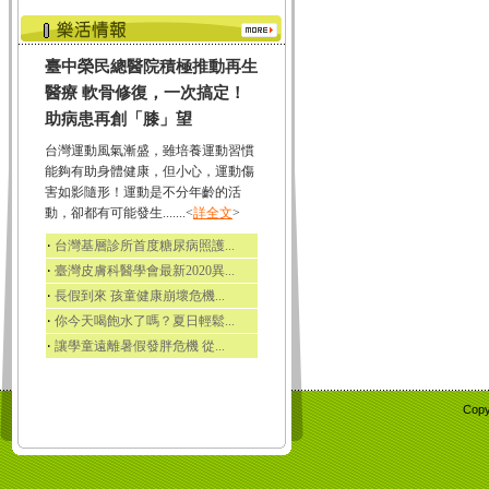
臺中榮民總醫院積極推動再生
醫療 軟骨修復，一次搞定！
助病患再創「膝」望
台灣運動風氣漸盛，雖培養運動習慣
能夠有助身體健康，但小心，運動傷
害如影隨形！運動是不分年齡的活
動，卻都有可能發生.......<
詳全文
>
‧
台灣基層診所首度糖尿病照護...
‧
臺灣皮膚科醫學會最新2020異...
‧
長假到來 孩童健康崩壞危機...
‧
你今天喝飽水了嗎？夏日輕鬆...
‧
讓學童遠離暑假發胖危機 從...
Copy