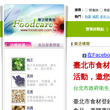
搜尋：
營養師
專家
熱門：
熱量
減肥
老年人
柚子
｜
營養師觀點
柚子含有柚皮甙、維生
素C、鈣、蛋白質等...
黃精
黃精味甘，性微溫，具
有補肺、強筋骨、降...
在Faceb
芡實
臺北市食材
芡實為睡蓮科一年生水
生草本植物芡的成熟...
活動，邀您
桂圓
桂圓的營養成分非一般
水果可比，含有蛋白...
台北市政府衛生
高粱米
高粱米別名為蜀黍，為
臺北市食材登錄
禾本科一年生作物。...
鯽魚