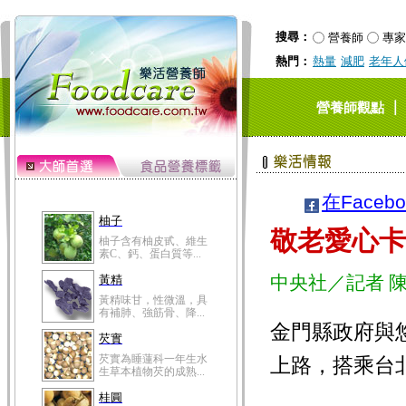
搜尋：
營養師
專家
熱門：
熱量
減肥
老年人
｜
營養師觀點
在Faceb
柚子
敬老愛心卡
柚子含有柚皮甙、維生
素C、鈣、蛋白質等...
中央社／記者 
黃精
黃精味甘，性微溫，具
有補肺、強筋骨、降...
金門縣政府與
芡實
芡實為睡蓮科一年生水
上路，搭乘台
生草本植物芡的成熟...
桂圓