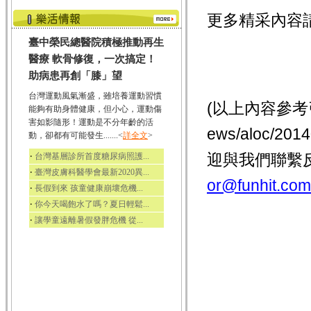
更多精采內容
臺中榮民總醫院積極推動再生
醫療 軟骨修復，一次搞定！
助病患再創「膝」望
台灣運動風氣漸盛，雖培養運動習慣
(以上內容參考引用
能夠有助身體健康，但小心，運動傷
害如影隨形！運動是不分年齡的活
ews/aloc/
動，卻都有可能發生.......<
詳全文
>
‧
迎與我們聯繫
台灣基層診所首度糖尿病照護...
‧
臺灣皮膚科醫學會最新2020異...
or@funhit.com
‧
長假到來 孩童健康崩壞危機...
‧
你今天喝飽水了嗎？夏日輕鬆...
‧
讓學童遠離暑假發胖危機 從...