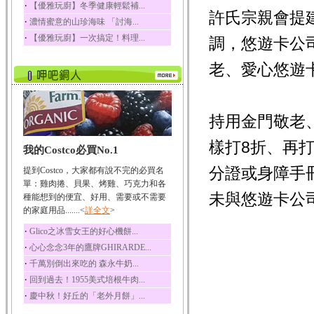
‧
【優雅玩廚】冬季健康輕鬆補...
許氏宗親會提
榛果裡所含的營養素有
‧
濃情蜜意的山珍海味 「討海...
蛋白質、脂肪、醣類...
‧
【優雅玩廚】一次搞定！料理...
調，悠遊卡公
迷迭香
迷迭香 裡頭含有咖啡
老、愛心悠遊
酸、迷迭香酸、植物...
咖啡
咖啡中的咖啡因會刺激
中樞神經系統，特別...
持用金門敬老
椰子
樣打8折、再
我的Costco必買No.1
椰子含有糖類、脂肪、
蛋白質、維生素及多...
分證或身障手
提到Costco，大家都有說不完的必買名
荔枝
單：雞肉捲、貝果、烤雞、巧克力和各
未與悠遊卡公
荔枝性質溫和所含的營
種能想到的便宜、好用、需要或不需要
養素有醣類、檸檬酸...
的家庭用品.......<
詳全文
>
五味子
‧
Glico之冰雪女王的好心機餅...
五味子性質溫熱所含營
‧
心心念念3年的鷹牌GHIRARDE...
養成分有揮發油、檸...
‧
千萬別倒出來吃的 森永牛奶...
草魚
‧
回到過去！1955美式培根牛肉...
草魚含有維生素A、維生
‧
慶中秋！好丘的「老外月餅」...
素C、及豐富的蛋白...