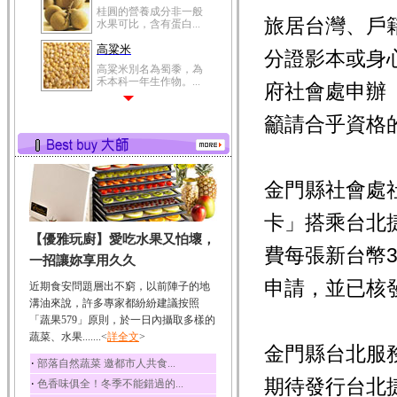
桂圓的營養成分非一般
旅居台灣、戶
水果可比，含有蛋白...
高粱米
分證影本或身
高粱米別名為蜀黍，為
禾本科一年生作物。...
府社會處申辦
鯽魚
籲請合乎資格
鯽魚裡所含的營養成分
有蛋白質、脂肪、磷...
鮪魚
鮪魚肚肉中的不飽和脂
金門縣社會處
肪酸內富含EPA和DH...
卡」搭乘台北
韭菜
【優雅玩廚】愛吃水果又怕壞，
韭菜所含的膳食纖維能
費每張新台幣3
幫助消化與通便；揮...
一招讓妳享用久久
冬瓜
申請，並已核
近期食安問題層出不窮，以前陣子的地
冬瓜營養價值高，鈉含
溝油來說，許多專家都紛紛建議按照
量極低是水腫病人的...
「蔬果579」原則，於一日內攝取多樣的
蔬菜、水果.......<
豆豉
詳全文
>
金門縣台北服
豆豉裡頭含有營養的蛋
‧
部落自然蔬菜 邀都市人共食...
白質、脂肪、鈣、磷...
期待發行台北
‧
色香味俱全！冬季不能錯過的...
榛果