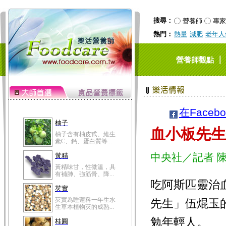
搜尋：
營養師
專家
熱門：
熱量
減肥
老年人
｜
營養師觀點
在Faceb
柚子
血小板先生
柚子含有柚皮甙、維生
素C、鈣、蛋白質等...
中央社／記者 
黃精
黃精味甘，性微溫，具
有補肺、強筋骨、降...
吃阿斯匹靈治
芡實
芡實為睡蓮科一年生水
先生」伍焜玉
生草本植物芡的成熟...
勉年輕人。
桂圓