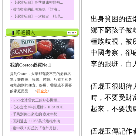
‧
【優雅玩廚】冬季健康輕鬆補...
榛果裡所含的營養素有
‧
濃情蜜意的山珍海味 「討海...
蛋白質、脂肪、醣類...
‧
【優雅玩廚】一次搞定！料理...
出身貧困的伍
迷迭香
迷迭香 裡頭含有咖啡
鄉下窮孩子被
酸、迷迭香酸、植物...
咖啡
種族歧視，被
咖啡中的咖啡因會刺激
中樞神經系統，特別...
中國考察，卻
椰子
李的跟班，白
我的Costco必買No.1
椰子含有糖類、脂肪、
蛋白質、維生素及多...
提到Costco，大家都有說不完的必買名
荔枝
單：雞肉捲、貝果、烤雞、巧克力和各
伍焜玉很期待
荔枝性質溫和所含的營
種能想到的便宜、好用、需要或不需要
養素有醣類、檸檬酸...
的家庭用品.......<
詳全文
>
時，不要受財
五味子
‧
Glico之冰雪女王的好心機餅...
五味子性質溫熱所含營
‧
起來，不要洩
心心念念3年的鷹牌GHIRARDE...
養成分有揮發油、檸...
‧
千萬別倒出來吃的 森永牛奶...
草魚
‧
回到過去！1955美式培根牛肉...
草魚含有維生素A、維生
‧
慶中秋！好丘的「老外月餅」...
素C、及豐富的蛋白...
伍焜玉傳記作