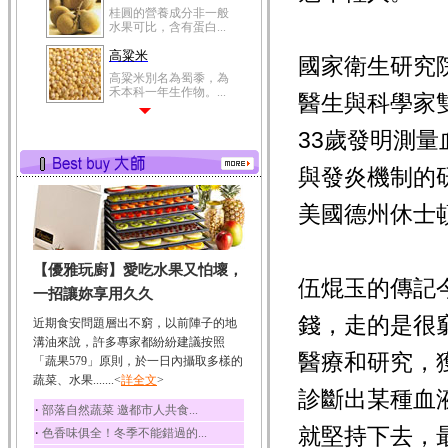
桂圓的營養成分非一般
水果可比，含有蛋白...
高粱米
國家衛生研究
高粱米別名為蜀黍，為
禾本科一年生作物。...
醫生與科學家
鯽魚
33歲發明測
鯽魚裡所含的營養成分
有蛋白質、脂肪、磷...
與發炎機制的
鮪魚
鮪魚肚肉中的不飽和脂
美國德州休士頓
肪酸內富含EPA和DH...
韭菜
【優雅玩廚】愛吃水果又怕壞，
韭菜所含的膳食纖維能
伍焜玉的傳記
幫助消化與通便；揮...
一招讓妳享用久久
冬瓜
錢，走的是很
近期食安問題層出不窮，以前陣子的地
冬瓜營養價值高，鈉含
溝油來說，許多專家都紛紛建議按照
量極低是水腫病人的...
醫療和研究，
「蔬果579」原則，於一日內攝取多樣的
蔬菜、水果.......<
豆豉
詳全文
>
診斷出某種血
豆豉裡頭含有營養的蛋
‧
部落自然蔬菜 邀都市人共食...
白質、脂肪、鈣、磷...
就堅持下去，
‧
色香味俱全！冬季不能錯過的...
榛果