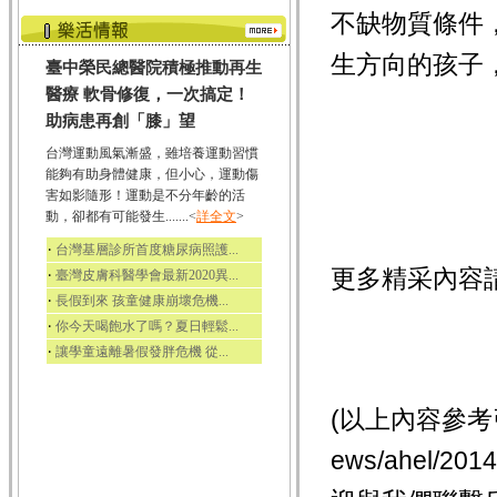
不缺物質條件
生方向的孩子
臺中榮民總醫院積極推動再生
醫療 軟骨修復，一次搞定！
助病患再創「膝」望
台灣運動風氣漸盛，雖培養運動習慣
能夠有助身體健康，但小心，運動傷
害如影隨形！運動是不分年齡的活
動，卻都有可能發生.......<
詳全文
>
‧
台灣基層診所首度糖尿病照護...
更多精采內容
‧
臺灣皮膚科醫學會最新2020異...
‧
長假到來 孩童健康崩壞危機...
‧
你今天喝飽水了嗎？夏日輕鬆...
‧
讓學童遠離暑假發胖危機 從...
(以上內容參考引用
ews/ahel/