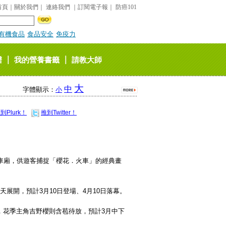
首頁
｜
關於我們
｜
連絡我們
｜
訂閱電子報
｜
防癌101
有機食品
食品安全
免疫力
｜
｜
譜
我的營養書籤
請教大師
大
中
字體顯示：
小
到Plurk！
推到Twitter！
車廂，供遊客捕捉「櫻花．火車」的經典畫
展開，預計3月10日登場、4月10日落幕。
，花季主角吉野櫻則含苞待放，預計3月中下