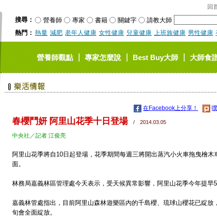
回
搜尋：
營養師
專家
書籍
關鍵字
請教大師
熱門：
熱量
減肥
老年人健康
女性健康
兒童健康
上班族健康
男性健康
｜
｜
｜
營養師觀點
專家怎麼說
Best Buy大師
大師食
在Facebook上分享！
噗
春櫻鬥妍 阿里山花季十日登場
/ 2014.03.05
中央社／記者 江俊亮
阿里山花季將自10日起登場，花季期間每週三將開出蒸汽小火車拖曳檜木
面。
林務局嘉義林區管理處今天表示，受天候異常影響，阿里山花季今年提早5天
嘉義林管處指出，目前阿里山森林遊樂區內的千島櫻、琉球山櫻花已綻放
旬會全面綻放。