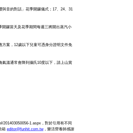
與音的對話」花季開鑼儀式；17、24、31
季開鑼當天及花季期間每週三將開出蒸汽小
惠方案，12歲以下兒童可憑身分證明文件免
晚氣溫通常會降到攝氏10度以下，請上山賞
el/201403050056-1.aspx，對於引用有不同
信箱
editor@funhit.com.tw
，樂活營養師感謝