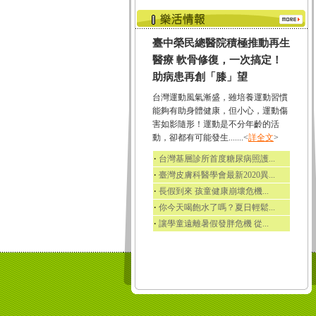
臺中榮民總醫院積極推動再生
醫療 軟骨修復，一次搞定！
助病患再創「膝」望
台灣運動風氣漸盛，雖培養運動習慣
能夠有助身體健康，但小心，運動傷
害如影隨形！運動是不分年齡的活
動，卻都有可能發生.......<
詳全文
>
‧
台灣基層診所首度糖尿病照護...
‧
臺灣皮膚科醫學會最新2020異...
‧
長假到來 孩童健康崩壞危機...
‧
你今天喝飽水了嗎？夏日輕鬆...
‧
讓學童遠離暑假發胖危機 從...