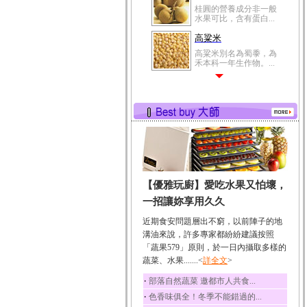
桂圓的營養成分非一般
水果可比，含有蛋白...
高粱米
高粱米別名為蜀黍，為
禾本科一年生作物。...
鯽魚
鯽魚裡所含的營養成分
有蛋白質、脂肪、磷...
鮪魚
鮪魚肚肉中的不飽和脂
肪酸內富含EPA和DH...
韭菜
【優雅玩廚】愛吃水果又怕壞，
韭菜所含的膳食纖維能
幫助消化與通便；揮...
一招讓妳享用久久
冬瓜
近期食安問題層出不窮，以前陣子的地
冬瓜營養價值高，鈉含
溝油來說，許多專家都紛紛建議按照
量極低是水腫病人的...
「蔬果579」原則，於一日內攝取多樣的
蔬菜、水果.......<
豆豉
詳全文
>
豆豉裡頭含有營養的蛋
‧
部落自然蔬菜 邀都市人共食...
白質、脂肪、鈣、磷...
‧
色香味俱全！冬季不能錯過的...
榛果