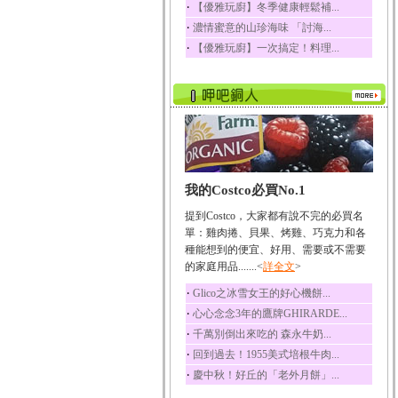
‧
【優雅玩廚】冬季健康輕鬆補...
榛果裡所含的營養素有
‧
濃情蜜意的山珍海味 「討海...
蛋白質、脂肪、醣類...
‧
【優雅玩廚】一次搞定！料理...
迷迭香
迷迭香 裡頭含有咖啡
酸、迷迭香酸、植物...
咖啡
咖啡中的咖啡因會刺激
中樞神經系統，特別...
椰子
我的Costco必買No.1
椰子含有糖類、脂肪、
蛋白質、維生素及多...
提到Costco，大家都有說不完的必買名
荔枝
單：雞肉捲、貝果、烤雞、巧克力和各
荔枝性質溫和所含的營
種能想到的便宜、好用、需要或不需要
養素有醣類、檸檬酸...
的家庭用品.......<
詳全文
>
五味子
‧
Glico之冰雪女王的好心機餅...
五味子性質溫熱所含營
‧
心心念念3年的鷹牌GHIRARDE...
養成分有揮發油、檸...
‧
千萬別倒出來吃的 森永牛奶...
草魚
‧
回到過去！1955美式培根牛肉...
草魚含有維生素A、維生
‧
慶中秋！好丘的「老外月餅」...
素C、及豐富的蛋白...