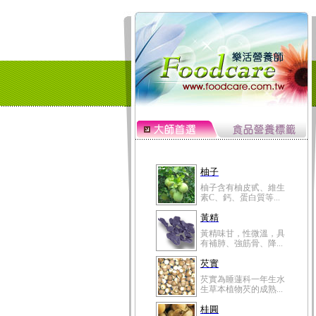
柚子
柚子含有柚皮甙、維生
素C、鈣、蛋白質等...
黃精
黃精味甘，性微溫，具
有補肺、強筋骨、降...
芡實
芡實為睡蓮科一年生水
生草本植物芡的成熟...
桂圓