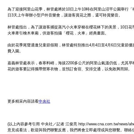
為了迎接阿里山花季，林管處將於10日上午10時在阿里山沼平公園舉行「櫻
日3天上午舉辦小型戶外音樂會，讓遊客賞花之際，還可聆賞樂音。
林管處指出，為了讓遊客捕捉蒸汽小火車穿梭在櫻花林下的美景，10日花
火車牽引檜木車廂，供遊客拍攝「櫻花．火車」經典畫面。
由於花季尾聲適逢兒童節假期，林管處特別推出4月4日至4月6日兒童節優
費入園。
嘉義林管處表示，春寒料峭，海拔2200多公尺的阿里山氣溫仍低，尤其早
花的遊客要記得攜帶禦寒衣物，並預訂食宿、安排交通，以免敗興而歸。
更多精采內容請看
中央社
(以上內容參考引用 中央社／記者 江俊亮 http://www.cna.com.tw/news/ah
意見或看法，歡迎與我們聯繫反應，我們將會立即處理或與您聯繫。聯絡