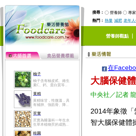
搜尋：
營養師
專家
熱門：
熱量
減肥
老年人
｜
營養師觀點
在Faceb
柚子
大腦保健體
柚子含有柚皮甙、維生
素C、鈣、蛋白質等...
中央社／記者 
黃精
黃精味甘，性微溫，具
有補肺、強筋骨、降...
2014年象
芡實
芡實為睡蓮科一年生水
智大腦保健體
生草本植物芡的成熟...
桂圓