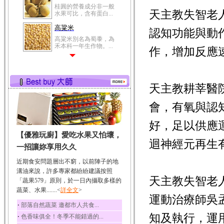
桂圓的營養成分非一般
天主教失智老
水果可比，含有蛋白...
高粱米
認知功能與動
高粱米別名為蜀黍，為
禾本科一年生作物。...
作，增加反應
鯽魚
鯽魚裡所含的營養成分
有蛋白質、脂肪、磷...
天主教耕莘醫
鮪魚
鮪魚肚肉中的不飽和脂
會，有氧與認
肪酸內富含EPA和DH...
好，足以供應
韭菜
【優雅玩廚】愛吃水果又怕壞，
韭菜所含的膳食纖維能
迴神經元再生
幫助消化與通便；揮...
一招讓妳享用久久
冬瓜
近期食安問題層出不窮，以前陣子的地
冬瓜營養價值高，鈉含
溝油來說，許多專家都紛紛建議按照
量極低是水腫病人的...
天主教失智老
「蔬果579」原則，於一日內攝取多樣的
蔬菜、水果.......<
豆豉
詳全文
>
運動治療師吳
豆豉裡頭含有營養的蛋
‧
部落自然蔬菜 邀都市人共食...
白質、脂肪、鈣、磷...
知及執行，運
‧
色香味俱全！冬季不能錯過的...
榛果