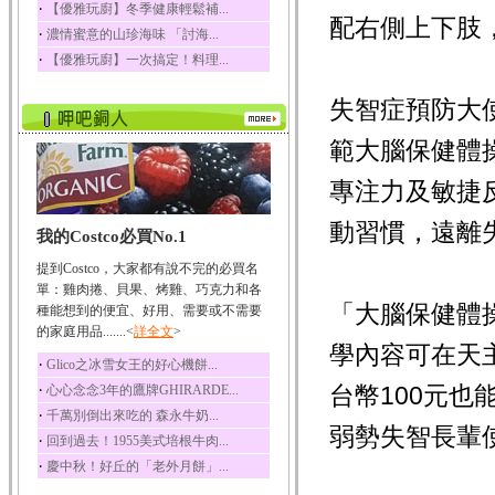
‧
【優雅玩廚】冬季健康輕鬆補...
配右側上下肢
榛果裡所含的營養素有
‧
濃情蜜意的山珍海味 「討海...
蛋白質、脂肪、醣類...
‧
【優雅玩廚】一次搞定！料理...
迷迭香
迷迭香 裡頭含有咖啡
失智症預防大
酸、迷迭香酸、植物...
咖啡
範大腦保健體
咖啡中的咖啡因會刺激
中樞神經系統，特別...
專注力及敏捷
椰子
動習慣，遠離
我的Costco必買No.1
椰子含有糖類、脂肪、
蛋白質、維生素及多...
提到Costco，大家都有說不完的必買名
荔枝
單：雞肉捲、貝果、烤雞、巧克力和各
「大腦保健體
荔枝性質溫和所含的營
種能想到的便宜、好用、需要或不需要
養素有醣類、檸檬酸...
的家庭用品.......<
詳全文
>
學內容可在天
五味子
‧
Glico之冰雪女王的好心機餅...
五味子性質溫熱所含營
‧
台幣100元也
心心念念3年的鷹牌GHIRARDE...
養成分有揮發油、檸...
‧
千萬別倒出來吃的 森永牛奶...
草魚
弱勢失智長輩
‧
回到過去！1955美式培根牛肉...
草魚含有維生素A、維生
‧
慶中秋！好丘的「老外月餅」...
素C、及豐富的蛋白...