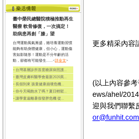
臺中榮民總醫院積極推動再生
醫療 軟骨修復，一次搞定！
助病患再創「膝」望
更多精采內容
台灣運動風氣漸盛，雖培養運動習慣
能夠有助身體健康，但小心，運動傷
害如影隨形！運動是不分年齡的活
動，卻都有可能發生.......<
詳全文
>
‧
台灣基層診所首度糖尿病照護...
‧
臺灣皮膚科醫學會最新2020異...
(以上內容參考引用
‧
長假到來 孩童健康崩壞危機...
‧
你今天喝飽水了嗎？夏日輕鬆...
ews/ahel/
‧
讓學童遠離暑假發胖危機 從...
迎與我們聯繫
or@funhit.com