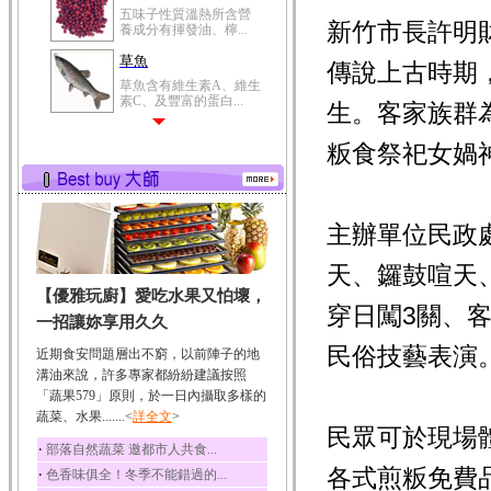
五味子性質溫熱所含營
新竹市長許明
養成分有揮發油、檸...
草魚
傳說上古時期
草魚含有維生素A、維生
素C、及豐富的蛋白...
生。客家族群
粄食祭祀女媧
主辦單位民政
天、鑼鼓喧天
【優雅玩廚】愛吃水果又怕壞，
穿日闖3關、
一招讓妳享用久久
民俗技藝表演
近期食安問題層出不窮，以前陣子的地
溝油來說，許多專家都紛紛建議按照
「蔬果579」原則，於一日內攝取多樣的
蔬菜、水果.......<
詳全文
>
民眾可於現場
‧
部落自然蔬菜 邀都市人共食...
各式煎粄免費
‧
色香味俱全！冬季不能錯過的...