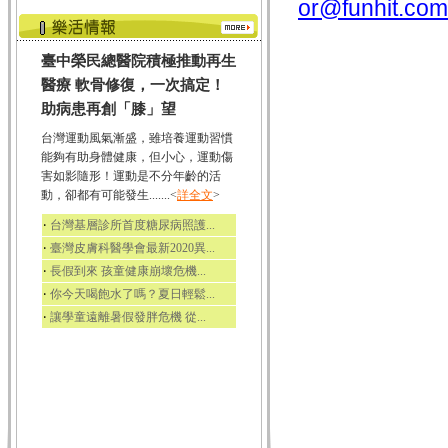
or@funhit.com
臺中榮民總醫院積極推動再生
醫療 軟骨修復，一次搞定！
助病患再創「膝」望
台灣運動風氣漸盛，雖培養運動習慣
能夠有助身體健康，但小心，運動傷
害如影隨形！運動是不分年齡的活
動，卻都有可能發生.......<
詳全文
>
‧
台灣基層診所首度糖尿病照護...
‧
臺灣皮膚科醫學會最新2020異...
‧
長假到來 孩童健康崩壞危機...
‧
你今天喝飽水了嗎？夏日輕鬆...
‧
讓學童遠離暑假發胖危機 從...