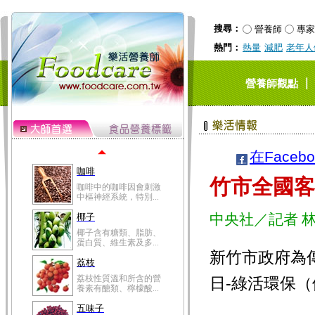
冬瓜營養價值高，鈉含
量極低是水腫病人的...
搜尋：
營養師
專家
豆豉
熱門：
熱量
減肥
老年人
豆豉裡頭含有營養的蛋
白質、脂肪、鈣、磷...
榛果
｜
營養師觀點
榛果裡所含的營養素有
蛋白質、脂肪、醣類...
迷迭香
迷迭香 裡頭含有咖啡
酸、迷迭香酸、植物...
在Faceb
咖啡
竹市全國客
咖啡中的咖啡因會刺激
中樞神經系統，特別...
中央社／記者 
椰子
椰子含有糖類、脂肪、
蛋白質、維生素及多...
新竹市政府為
荔枝
荔枝性質溫和所含的營
日-綠活環保
養素有醣類、檸檬酸...
五味子