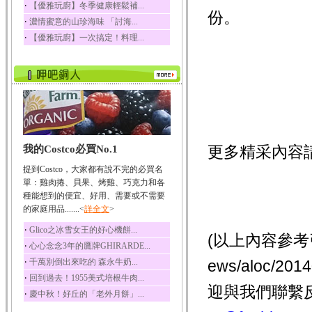
‧
【優雅玩廚】冬季健康輕鬆補...
份。
‧
濃情蜜意的山珍海味 「討海...
‧
【優雅玩廚】一次搞定！料理...
更多精采內容
我的Costco必買No.1
提到Costco，大家都有說不完的必買名
單：雞肉捲、貝果、烤雞、巧克力和各
種能想到的便宜、好用、需要或不需要
的家庭用品.......<
詳全文
>
‧
Glico之冰雪女王的好心機餅...
(以上內容參考引用
‧
心心念念3年的鷹牌GHIRARDE...
‧
千萬別倒出來吃的 森永牛奶...
ews/aloc/
‧
回到過去！1955美式培根牛肉...
迎與我們聯繫
‧
慶中秋！好丘的「老外月餅」...