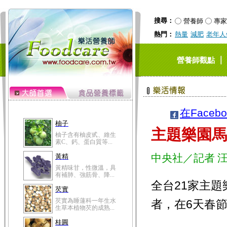
搜尋：
營養師
專家
熱門：
熱量
減肥
老年人
｜
營養師觀點
在Faceb
柚子
主題樂園馬
柚子含有柚皮甙、維生
素C、鈣、蛋白質等...
中央社／記者 
黃精
黃精味甘，性微溫，具
有補肺、強筋骨、降...
全台21家主
芡實
芡實為睡蓮科一年生水
者，在6天春
生草本植物芡的成熟...
桂圓