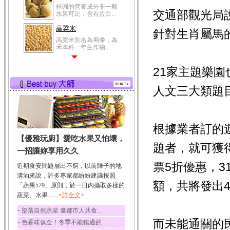
桂圓的營養成分非一般
交通部觀光局說
水果可比，含有蛋白...
高粱米
針對生肖屬馬
高粱米別名為蜀黍，為
禾本科一年生作物。...
鯽魚
21家主題樂
鯽魚裡所含的營養成分
有蛋白質、脂肪、磷...
人文三大類題
鮪魚
鮪魚肚肉中的不飽和脂
肪酸內富含EPA和DH...
根據業者訂的遊
韭菜
【優雅玩廚】愛吃水果又怕壞，
韭菜所含的膳食纖維能
題者，就可獲
幫助消化與通便；揮...
一招讓妳享用久久
冬瓜
票5折優惠，3
近期食安問題層出不窮，以前陣子的地
冬瓜營養價值高，鈉含
溝油來說，許多專家都紛紛建議按照
量極低是水腫病人的...
額，共將發出4
「蔬果579」原則，於一日內攝取多樣的
蔬菜、水果.......<
豆豉
詳全文
>
豆豉裡頭含有營養的蛋
‧
部落自然蔬菜 邀都市人共食...
白質、脂肪、鈣、磷...
而未能通關的
‧
色香味俱全！冬季不能錯過的...
榛果