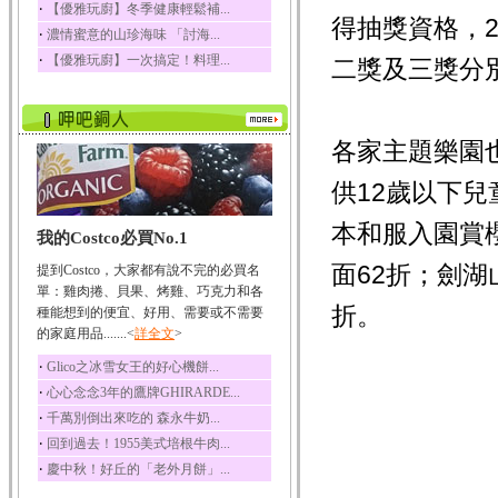
‧
【優雅玩廚】冬季健康輕鬆補...
得抽獎資格，2
榛果裡所含的營養素有
‧
濃情蜜意的山珍海味 「討海...
蛋白質、脂肪、醣類...
‧
【優雅玩廚】一次搞定！料理...
二獎及三獎分
迷迭香
迷迭香 裡頭含有咖啡
酸、迷迭香酸、植物...
咖啡
各家主題樂園
咖啡中的咖啡因會刺激
中樞神經系統，特別...
供12歲以下兒
椰子
本和服入園賞
我的Costco必買No.1
椰子含有糖類、脂肪、
蛋白質、維生素及多...
面62折；劍湖
提到Costco，大家都有說不完的必買名
荔枝
單：雞肉捲、貝果、烤雞、巧克力和各
折。
荔枝性質溫和所含的營
種能想到的便宜、好用、需要或不需要
養素有醣類、檸檬酸...
的家庭用品.......<
詳全文
>
五味子
‧
Glico之冰雪女王的好心機餅...
五味子性質溫熱所含營
‧
心心念念3年的鷹牌GHIRARDE...
養成分有揮發油、檸...
‧
千萬別倒出來吃的 森永牛奶...
草魚
‧
回到過去！1955美式培根牛肉...
草魚含有維生素A、維生
‧
慶中秋！好丘的「老外月餅」...
素C、及豐富的蛋白...