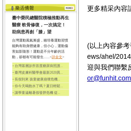
更多精采內容
臺中榮民總醫院積極推動再生
醫療 軟骨修復，一次搞定！
助病患再創「膝」望
台灣運動風氣漸盛，雖培養運動習慣
(以上內容參考
能夠有助身體健康，但小心，運動傷
害如影隨形！運動是不分年齡的活
ews/ahel/
動，卻都有可能發生.......<
詳全文
>
‧
迎與我們聯繫
台灣基層診所首度糖尿病照護...
‧
臺灣皮膚科醫學會最新2020異...
or@funhit.com
‧
長假到來 孩童健康崩壞危機...
‧
你今天喝飽水了嗎？夏日輕鬆...
‧
讓學童遠離暑假發胖危機 從...