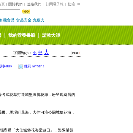
首頁
｜
關於我們
｜
連絡我們
｜
訂閱電子報
｜
防癌101
有機食品
食品安全
免疫力
｜
｜
譜
我的營養書籤
請教大師
大
中
字體顯示：
小
到Plurk！
推到Twitter！
等各式花草打造城堡圖騰花海，盼呈現綺麗的
菊展、馬場町花海，大佳河濱公園城堡花海，
現場舉辦「大佳城堡花海樂遊日」，樂隊帶領