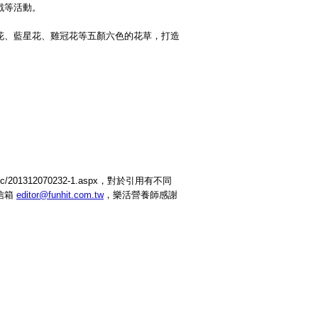
戲等活動。
花、藍星花、雞冠花等五顏六色的花草，打造
s/aloc/201312070232-1.aspx，對於引用有不同
信箱
editor@funhit.com.tw
，樂活營養師感謝