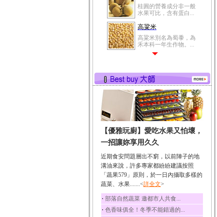
桂圓的營養成分非一般
水果可比，含有蛋白...
高粱米
高粱米別名為蜀黍，為
禾本科一年生作物。...
鯽魚
鯽魚裡所含的營養成分
有蛋白質、脂肪、磷...
鮪魚
鮪魚肚肉中的不飽和脂
肪酸內富含EPA和DH...
韭菜
【優雅玩廚】愛吃水果又怕壞，
韭菜所含的膳食纖維能
幫助消化與通便；揮...
一招讓妳享用久久
冬瓜
近期食安問題層出不窮，以前陣子的地
冬瓜營養價值高，鈉含
溝油來說，許多專家都紛紛建議按照
量極低是水腫病人的...
「蔬果579」原則，於一日內攝取多樣的
蔬菜、水果.......<
豆豉
詳全文
>
豆豉裡頭含有營養的蛋
‧
部落自然蔬菜 邀都市人共食...
白質、脂肪、鈣、磷...
‧
色香味俱全！冬季不能錯過的...
榛果