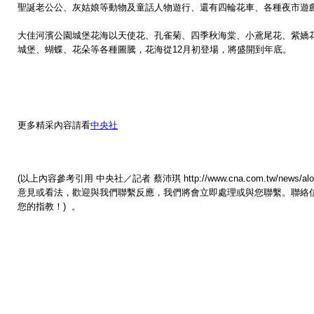
聖誕老公公、灰姑娘等動物及童話人物遊行、還有四輪花車、各種夜市遊
大佳河濱公園城堡花海以天使花、孔雀菊、四季秋海棠、小鳶尾花、紫嬌
城堡、蝴蝶、花朵等各種圖騰，花海從12月初登場，將盛開到年底。
更多精采內容請看
中央社
(以上內容參考引用 中央社／記者 蔡沛琪
http://www.cna.com.tw/new
意見或看法，歡迎與我們聯繫反應，我們將會立即處理或與您聯繫。聯絡
您的指教！) 。