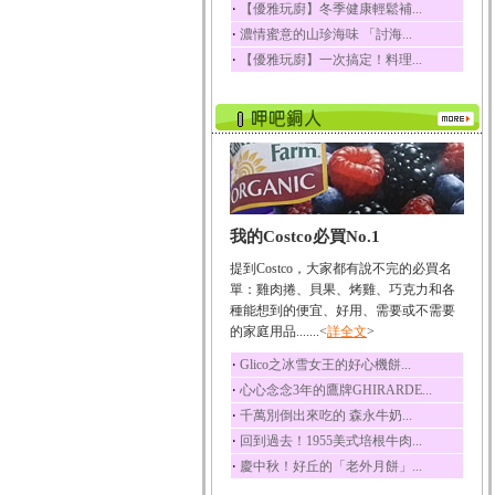
‧
【優雅玩廚】冬季健康輕鬆補...
榛果裡所含的營養素有
‧
濃情蜜意的山珍海味 「討海...
蛋白質、脂肪、醣類...
‧
【優雅玩廚】一次搞定！料理...
迷迭香
迷迭香 裡頭含有咖啡
酸、迷迭香酸、植物...
咖啡
咖啡中的咖啡因會刺激
中樞神經系統，特別...
椰子
我的Costco必買No.1
椰子含有糖類、脂肪、
蛋白質、維生素及多...
提到Costco，大家都有說不完的必買名
荔枝
單：雞肉捲、貝果、烤雞、巧克力和各
荔枝性質溫和所含的營
種能想到的便宜、好用、需要或不需要
養素有醣類、檸檬酸...
的家庭用品.......<
詳全文
>
五味子
‧
Glico之冰雪女王的好心機餅...
五味子性質溫熱所含營
‧
心心念念3年的鷹牌GHIRARDE...
養成分有揮發油、檸...
‧
千萬別倒出來吃的 森永牛奶...
草魚
‧
回到過去！1955美式培根牛肉...
草魚含有維生素A、維生
‧
慶中秋！好丘的「老外月餅」...
素C、及豐富的蛋白...