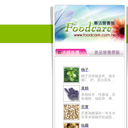
柚子
柚子含有柚皮甙、維生
素C、鈣、蛋白質等...
黃精
黃精味甘，性微溫，具
有補肺、強筋骨、降...
芡實
芡實為睡蓮科一年生水
生草本植物芡的成熟...
桂圓