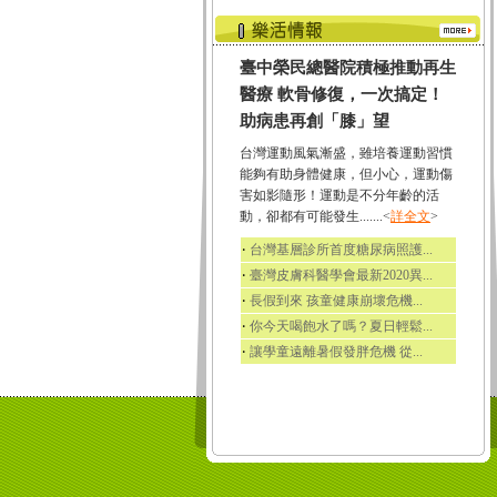
臺中榮民總醫院積極推動再生
醫療 軟骨修復，一次搞定！
助病患再創「膝」望
台灣運動風氣漸盛，雖培養運動習慣
能夠有助身體健康，但小心，運動傷
害如影隨形！運動是不分年齡的活
動，卻都有可能發生.......<
詳全文
>
‧
台灣基層診所首度糖尿病照護...
‧
臺灣皮膚科醫學會最新2020異...
‧
長假到來 孩童健康崩壞危機...
‧
你今天喝飽水了嗎？夏日輕鬆...
‧
讓學童遠離暑假發胖危機 從...