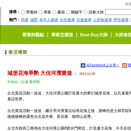
回
搜尋：
營養師
專家
書籍
關鍵字
請教大師
熱門：
熱量
減肥
老年人健康
女性健康
兒童健康
上班族健康
男性健康
｜
｜
｜
營養師觀點
專家怎麼說
Best Buy大師
大師食
在Facebook上分享！
噗
城堡花海爭艷 大佳河濱樂遊
/ 2013.12.09
中央社／記者 蔡沛琪
台北賞花活動一波波，大佳河濱公園打造廣大的夢幻城堡花海，以孔雀菊
童話世界。
台北賞花活動一波波，繼古亭河濱童話仙境花海之後，接棒的是士林官邸
後續接棒的還有台北花卉展、茶花展、陽明山花季。
台北市政府工務局在大佳河濱公園8號水門附近，打造廣大花海，今天在