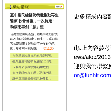
臺中榮民總醫院積極推動再生
更多精采內容
醫療 軟骨修復，一次搞定！
助病患再創「膝」望
台灣運動風氣漸盛，雖培養運動習慣
能夠有助身體健康，但小心，運動傷
害如影隨形！運動是不分年齡的活
(以上內容參考
動，卻都有可能發生.......<
詳全文
>
‧
ews/aloc/
台灣基層診所首度糖尿病照護...
‧
臺灣皮膚科醫學會最新2020異...
迎與我們聯繫
‧
長假到來 孩童健康崩壞危機...
‧
你今天喝飽水了嗎？夏日輕鬆...
or@funhit.com
‧
讓學童遠離暑假發胖危機 從...