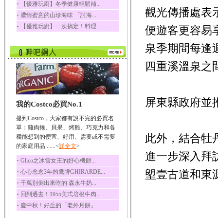
‧
【優雅玩廚】冬季健康輕鬆補...
觀光傳播處表
榛果裡所含的營養素有
‧
濃情蜜意的山珍海味 「討海...
蛋白質、脂肪、醣類...
‧
【優雅玩廚】一次搞定！料理...
便遊客更容易
迷迭香
迷迭香 裡頭含有咖啡
泉季期間每逢
酸、迷迭香酸、植物...
咖啡
四重溪溫泉之
咖啡中的咖啡因會刺激
中樞神經系統，特別...
椰子
屏東縣政府並
我的Costco必買No.1
椰子含有糖類、脂肪、
蛋白質、維生素及多...
提到Costco，大家都有說不完的必買名
荔枝
單：雞肉捲、貝果、烤雞、巧克力和各
此外，結合牡
荔枝性質溫和所含的營
種能想到的便宜、好用、需要或不需要
養素有醣類、檸檬酸...
的家庭用品.......<
詳全文
>
進一步深入拜
五味子
‧
Glico之冰雪女王的好心機餅...
五味子性質溫熱所含營
‧
塱壹古道和東
心心念念3年的鷹牌GHIRARDE...
養成分有揮發油、檸...
‧
千萬別倒出來吃的 森永牛奶...
草魚
‧
回到過去！1955美式培根牛肉...
草魚含有維生素A、維生
‧
慶中秋！好丘的「老外月餅」...
素C、及豐富的蛋白...