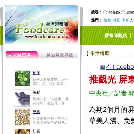
搜尋：
營養師
專家
熱門：
熱量
減肥
老年人
｜
營養師觀點
在Faceb
柚子
推觀光 屏
柚子含有柚皮甙、維生
素C、鈣、蛋白質等...
中央社／記者 
黃精
黃精味甘，性微溫，具
有補肺、強筋骨、降...
為期2個月的
芡實
芡實為睡蓮科一年生水
草美人湯、免
生草本植物芡的成熟...
桂圓