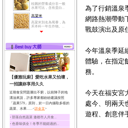
桂圓的營養成分非一般
為了行銷溫泉
水果可比，含有蛋白...
高粱米
網路熱潮帶動
高粱米別名為蜀黍，為
禾本科一年生作物。...
戰鼓演出及原
鯽魚
鯽魚裡所含的營養成分
有蛋白質、脂肪、磷...
今年溫泉季延
鮪魚
鮪魚肚肉中的不飽和脂
體驗，在指定
肪酸內富含EPA和DH...
務。
韭菜
【優雅玩廚】愛吃水果又怕壞，
韭菜所含的膳食纖維能
幫助消化與通便；揮...
一招讓妳享用久久
冬瓜
今天在福安宮
近期食安問題層出不窮，以前陣子的地
冬瓜營養價值高，鈉含
溝油來說，許多專家都紛紛建議按照
量極低是水腫病人的...
處今、明兩天
「蔬果579」原則，於一日內攝取多樣的
蔬菜、水果.......<
豆豉
詳全文
>
遊程、創意伴
豆豉裡頭含有營養的蛋
‧
部落自然蔬菜 邀都市人共食...
白質、脂肪、鈣、磷...
‧
色香味俱全！冬季不能錯過的...
榛果