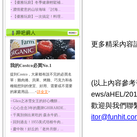
‧
【優雅玩廚】冬季健康輕鬆補...
榛果裡所含的營養素有
‧
濃情蜜意的山珍海味 「討海...
蛋白質、脂肪、醣類...
‧
【優雅玩廚】一次搞定！料理...
迷迭香
迷迭香 裡頭含有咖啡
酸、迷迭香酸、植物...
咖啡
更多精采內容
咖啡中的咖啡因會刺激
中樞神經系統，特別...
椰子
我的Costco必買No.1
椰子含有糖類、脂肪、
蛋白質、維生素及多...
提到Costco，大家都有說不完的必買名
荔枝
單：雞肉捲、貝果、烤雞、巧克力和各
(以上內容參考
荔枝性質溫和所含的營
種能想到的便宜、好用、需要或不需要
養素有醣類、檸檬酸...
的家庭用品.......<
詳全文
>
ews/aHEL/
五味子
‧
Glico之冰雪女王的好心機餅...
歡迎與我們聯
五味子性質溫熱所含營
‧
心心念念3年的鷹牌GHIRARDE...
養成分有揮發油、檸...
‧
千萬別倒出來吃的 森永牛奶...
itor@funhit.co
草魚
‧
回到過去！1955美式培根牛肉...
草魚含有維生素A、維生
‧
慶中秋！好丘的「老外月餅」...
素C、及豐富的蛋白...