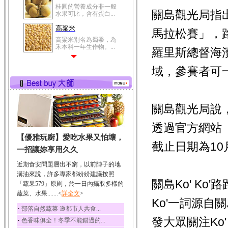
桂圓的營養成分非一般
關島觀光局指
水果可比，含有蛋白...
高粱米
馬拉松賽」，
高粱米別名為蜀黍，為
禾本科一年生作物。...
羅里斯總督海
鯽魚
域，參賽者可
鯽魚裡所含的營養成分
有蛋白質、脂肪、磷...
鮪魚
鮪魚肚肉中的不飽和脂
關島觀光局說，
肪酸內富含EPA和DH...
透過官方網站（ht
韭菜
【優雅玩廚】愛吃水果又怕壞，
韭菜所含的膳食纖維能
截止日期為10
幫助消化與通便；揮...
一招讓妳享用久久
冬瓜
近期食安問題層出不窮，以前陣子的地
冬瓜營養價值高，鈉含
溝油來說，許多專家都紛紛建議按照
量極低是水腫病人的...
關島Ko' Ko
「蔬果579」原則，於一日內攝取多樣的
蔬菜、水果.......<
豆豉
詳全文
>
Ko'一詞源
豆豉裡頭含有營養的蛋
‧
部落自然蔬菜 邀都市人共食...
白質、脂肪、鈣、磷...
發大眾關注Ko
‧
色香味俱全！冬季不能錯過的...
榛果