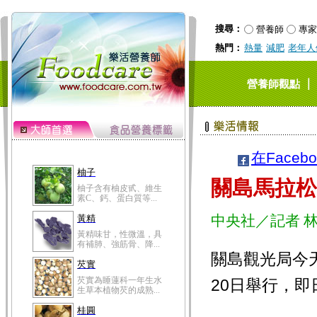
搜尋：
營養師
專家
熱門：
熱量
減肥
老年人
｜
營養師觀點
在Faceb
柚子
關島馬拉松
柚子含有柚皮甙、維生
素C、鈣、蛋白質等...
中央社／記者 
黃精
黃精味甘，性微溫，具
有補肺、強筋骨、降...
關島觀光局今天
芡實
芡實為睡蓮科一年生水
20日舉行，即
生草本植物芡的成熟...
桂圓