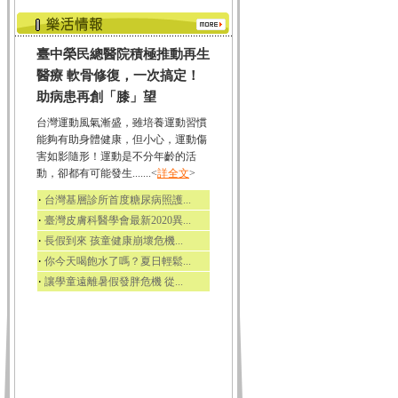
臺中榮民總醫院積極推動再生
醫療 軟骨修復，一次搞定！
助病患再創「膝」望
台灣運動風氣漸盛，雖培養運動習慣
能夠有助身體健康，但小心，運動傷
害如影隨形！運動是不分年齡的活
動，卻都有可能發生.......<
詳全文
>
‧
台灣基層診所首度糖尿病照護...
‧
臺灣皮膚科醫學會最新2020異...
‧
長假到來 孩童健康崩壞危機...
‧
你今天喝飽水了嗎？夏日輕鬆...
‧
讓學童遠離暑假發胖危機 從...