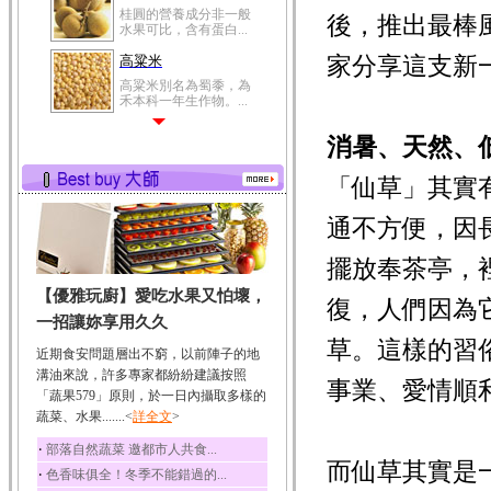
桂圓的營養成分非一般
後，推出最棒
水果可比，含有蛋白...
家分享這支新
高粱米
高粱米別名為蜀黍，為
禾本科一年生作物。...
鯽魚
消暑、天然、
鯽魚裡所含的營養成分
有蛋白質、脂肪、磷...
「仙草」其實
鮪魚
通不方便，因
鮪魚肚肉中的不飽和脂
肪酸內富含EPA和DH...
擺放奉茶亭，
韭菜
【優雅玩廚】愛吃水果又怕壞，
韭菜所含的膳食纖維能
復，人們因為
幫助消化與通便；揮...
一招讓妳享用久久
草。這樣的習
冬瓜
近期食安問題層出不窮，以前陣子的地
冬瓜營養價值高，鈉含
溝油來說，許多專家都紛紛建議按照
事業、愛情順
量極低是水腫病人的...
「蔬果579」原則，於一日內攝取多樣的
蔬菜、水果.......<
豆豉
詳全文
>
豆豉裡頭含有營養的蛋
‧
部落自然蔬菜 邀都市人共食...
白質、脂肪、鈣、磷...
而仙草其實是
‧
色香味俱全！冬季不能錯過的...
榛果