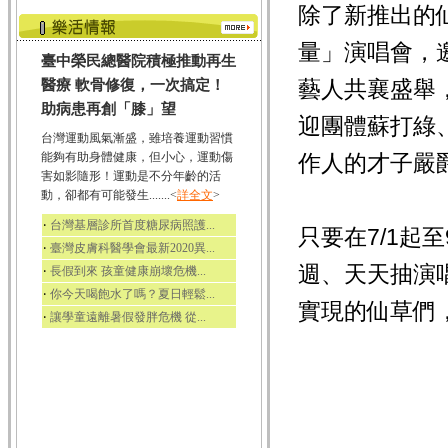
除了新推出的
量」演唱會，
臺中榮民總醫院積極推動再生
藝人共襄盛舉
醫療 軟骨修復，一次搞定！
助病患再創「膝」望
迎團體蘇打綠
台灣運動風氣漸盛，雖培養運動習慣
能夠有助身體健康，但小心，運動傷
作人的才子嚴爵
害如影隨形！運動是不分年齡的活
動，卻都有可能發生.......<
詳全文
>
‧
台灣基層診所首度糖尿病照護...
只要在7/1起
‧
臺灣皮膚科醫學會最新2020異...
週、天天抽演
‧
長假到來 孩童健康崩壞危機...
‧
你今天喝飽水了嗎？夏日輕鬆...
實現的仙草們
‧
讓學童遠離暑假發胖危機 從...