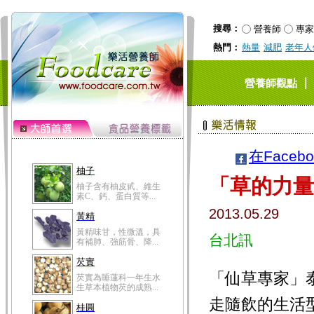
搜尋：
營養師
專家
熱門：
熱量
減肥
老年人
｜
營養師觀點
在Faceb
柚子
「草的力量
柚子含有柚皮甙、維生
素C、鈣、蛋白質等...
2013.05.29
黃精
黃精味甘，性微溫，具
台北訊
有補肺、強筋骨、降...
芡實
「仙草專家」
芡實為睡蓮科一年生水
生草本植物芡的成熟...
走隨飲的生活
桂圓