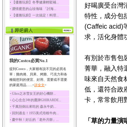
‧
【優雅玩廚】冬季健康輕鬆補...
好喝廣受台灣
榛果裡所含的營養素有
‧
濃情蜜意的山珍海味 「討海...
蛋白質、脂肪、醣類...
特性，成分包
‧
【優雅玩廚】一次搞定！料理...
迷迭香
迷迭香 裡頭含有咖啡
(Caffeic
酸、迷迭香酸、植物...
求，活化身體
咖啡
咖啡中的咖啡因會刺激
中樞神經系統，特別...
椰子
有別於市售包
我的Costco必買No.1
椰子含有糖類、脂肪、
蛋白質、維生素及多...
菁華，融入特
提到Costco，大家都有說不完的必買名
荔枝
單：雞肉捲、貝果、烤雞、巧克力和各
味來自天然食
荔枝性質溫和所含的營
種能想到的便宜、好用、需要或不需要
養素有醣類、檸檬酸...
的家庭用品.......<
詳全文
>
低，還符合政
五味子
‧
Glico之冰雪女王的好心機餅...
五味子性質溫熱所含營
卡，常常飲用
‧
心心念念3年的鷹牌GHIRARDE...
養成分有揮發油、檸...
‧
千萬別倒出來吃的 森永牛奶...
草魚
‧
回到過去！1955美式培根牛肉...
草魚含有維生素A、維生
「草的力量演
‧
慶中秋！好丘的「老外月餅」...
素C、及豐富的蛋白...